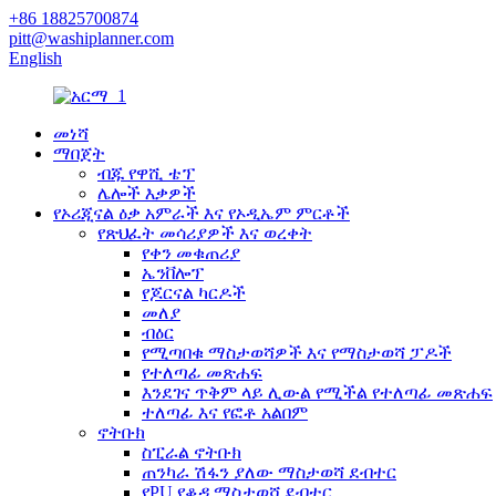
+86 18825700874
pitt@washiplanner.com
English
መነሻ
ማበጀት
ብጁ የዋሺ ቴፕ
ሌሎች እቃዎች
የኦሪጂናል ዕቃ አምራች እና የኦዲኤም ምርቶች
የጽህፈት መሳሪያዎች እና ወረቀት
የቀን መቁጠሪያ
ኤንቨሎፕ
የጆርናል ካርዶች
መለያ
ብዕር
የሚጣበቁ ማስታወሻዎች እና የማስታወሻ ፓዶች
የተለጣፊ መጽሐፍ
እንደገና ጥቅም ላይ ሊውል የሚችል የተለጣፊ መጽሐፍ
ተለጣፊ እና የፎቶ አልበም
ኖትቡክ
ስፒራል ኖትቡክ
ጠንካራ ሽፋን ያለው ማስታወሻ ደብተር
የPU የቆዳ ማስታወሻ ደብተር