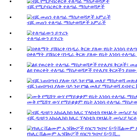
ብጁ የሚያብረቀርቅ ተለጣፊ ማስታወሻዎች
ብጁ መጠን ተለጣፊ ማስታወሻዎች አምራች
ተለጣፊውን ይጥረጉ
በቀለማት ያሸበረቀ ባንዲራ ቅርጽ ያለው የቤት እንስሳ ተለጣ
ልዩ የወረቀት ተለጣፊ ማስታወሻዎች የተለያዩ ቅርጾችን ይዘው 
ብጁ ነጠብጣብ ያለው ባዶ ጉዞ የግል መለያ ማስታወሻ ደብተር P.
ሙቅ የሚሸጥ ውሃ የማይቋቋም የቤት እንስሳ ተለጣፊ ማስታወሻ
ብጁ ዲዛይን አክሬሊክስ ክሊር ፕላስቲክ የጽህፈት መሳሪያ ካርቶ.
የክሊር ቬልሙም ኤንቨሎፖች የሰርግ ግብዣ 6×9 ቪ...