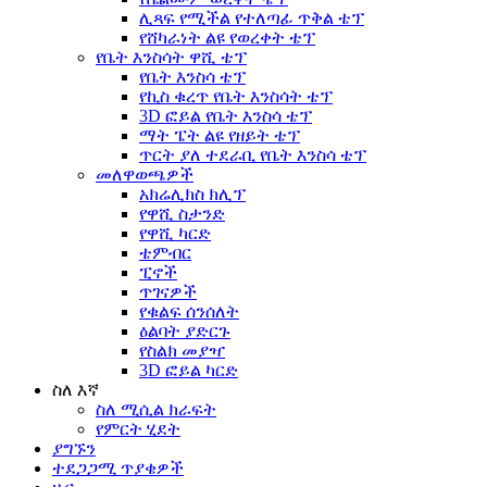
ሊጻፍ የሚችል የተለጣፊ ጥቅል ቴፕ
የሸካራነት ልዩ የወረቀት ቴፕ
የቤት እንስሳት ዋሺ ቴፕ
የቤት እንስሳ ቴፕ
የኪስ ቁረጥ የቤት እንስሳት ቴፕ
3D ፎይል የቤት እንስሳ ቴፕ
ማት ፔት ልዩ የዘይት ቴፕ
ጥርት ያለ ተደራቢ የቤት እንስሳ ቴፕ
መለዋወጫዎች
አክሬሊክስ ክሊፕ
የዋሺ ስታንድ
የዋሺ ካርድ
ቴምብር
ፒኖች
ጥገናዎች
የቁልፍ ሰንሰለት
ዕልባት ያድርጉ
የስልክ መያዣ
3D ፎይል ካርድ
ስለ እኛ
ስለ ሚሲል ክራፍት
የምርት ሂደት
ያግኙን
ተደጋጋሚ ጥያቄዎች