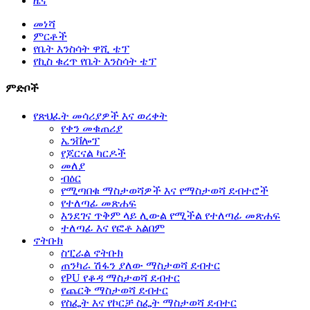
ዜና
መነሻ
ምርቶች
የቤት እንስሳት ዋሺ ቴፕ
የኪስ ቁረጥ የቤት እንስሳት ቴፕ
ምድቦች
የጽህፈት መሳሪያዎች እና ወረቀት
የቀን መቁጠሪያ
ኤንቨሎፕ
የጆርናል ካርዶች
መለያ
ብዕር
የሚጣበቁ ማስታወሻዎች እና የማስታወሻ ደብተሮች
የተለጣፊ መጽሐፍ
እንደገና ጥቅም ላይ ሊውል የሚችል የተለጣፊ መጽሐፍ
ተለጣፊ እና የፎቶ አልበም
ኖትቡክ
ስፒራል ኖትቡክ
ጠንካራ ሽፋን ያለው ማስታወሻ ደብተር
የPU የቆዳ ማስታወሻ ደብተር
የጨርቅ ማስታወሻ ደብተር
የስፌት እና የኮርቻ ስፌት ማስታወሻ ደብተር