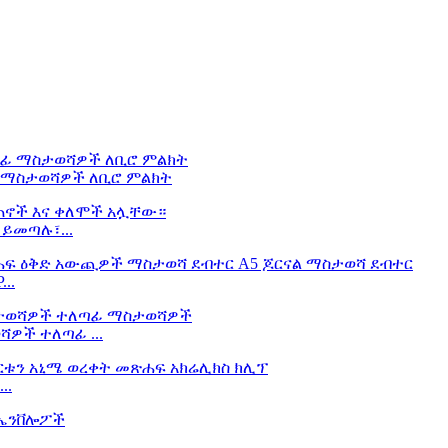
ፊ ማስታወሻዎች ለቢሮ ምልክት
ይመጣሉ፣...
..
ዎች ተለጣፊ ...
..