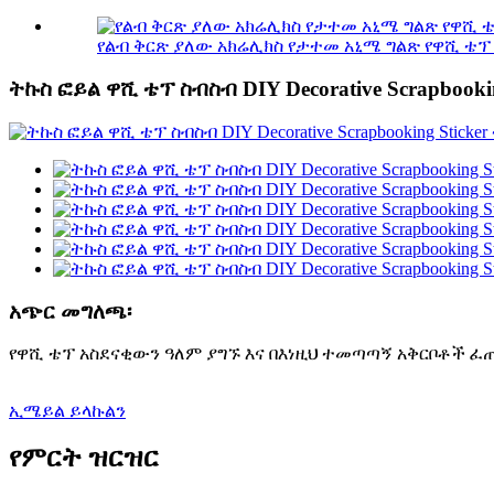
የልብ ቅርጽ ያለው አክሬሊክስ የታተመ አኒሜ ግልጽ የዋሺ ቴፕ .
ትኩስ ፎይል ዋሺ ቴፕ ስብስብ DIY Decorative Scrapbookin
አጭር መግለጫ፡
የዋሺ ቴፕ አስደናቂውን ዓለም ያግኙ እና በእነዚህ ተመጣጣኝ አቅርቦቶች ፈ
ኢሜይል ይላኩልን
የምርት ዝርዝር