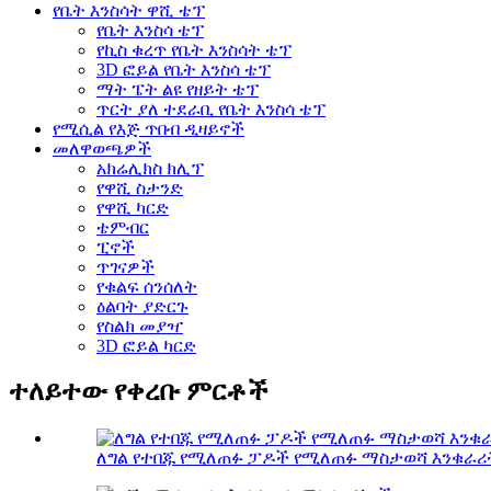
የቤት እንስሳት ዋሺ ቴፕ
የቤት እንስሳ ቴፕ
የኪስ ቁረጥ የቤት እንስሳት ቴፕ
3D ፎይል የቤት እንስሳ ቴፕ
ማት ፔት ልዩ የዘይት ቴፕ
ጥርት ያለ ተደራቢ የቤት እንስሳ ቴፕ
የሚሲል የእጅ ጥበብ ዲዛይኖች
መለዋወጫዎች
አክሬሊክስ ክሊፕ
የዋሺ ስታንድ
የዋሺ ካርድ
ቴምብር
ፒኖች
ጥገናዎች
የቁልፍ ሰንሰለት
ዕልባት ያድርጉ
የስልክ መያዣ
3D ፎይል ካርድ
ተለይተው የቀረቡ ምርቶች
ለግል የተበጁ የሚለጠፉ ፓዶች የሚለጠፉ ማስታወሻ እንቁራሪ