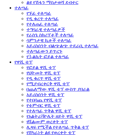
ልዩ የሽፋን ማስታወሻ ደብተር
ተለጣፊ
የፑፊ ተለጣፊ
የዲ ቁረጥ ተለጣፊ
የተለጠፈ ተለጣፊ
ተግባራዊ ተለጣፊዎች
የራስጌ ስክሪፕቶች ተለጣፊ
ሳምንታዊ ኪቶች ተለጣፊ
አይሪስሰንት ብልጭልጭ ተደራቢ ተለጣፊ
ተለጣፊውን ይጥረጉ
የ3-ልኬት ፎይል ተለጣፊ
የዋሺ ቴፕ
የፎይል ዋሺ ቴፕ
የህትመት ዋሺ ቴፕ
የዲ ቁረጥ ዋሺ ቴፕ
የሚያብረቀርቅ ዋሺ ቴፕ
በጨለማው ዋሺ ቴፕ ውስጥ ያበራል
አይሪስሰንት ዋሺ ቴፕ
የተበሳጨ የዋሺ ቴፕ
የቴምብር ዋሺ ቴፕ
የተለጣፊ ጥቅል ዋሺ ቴፕ
የአልትራቫዮሌት ዘይት ዋሺ ቴፕ
የቬልሙም ወረቀት ቴፕ
ሊጻፍ የሚችል የተለጣፊ ጥቅል ቴፕ
የሸካራነት ልዩ የወረቀት ቴፕ