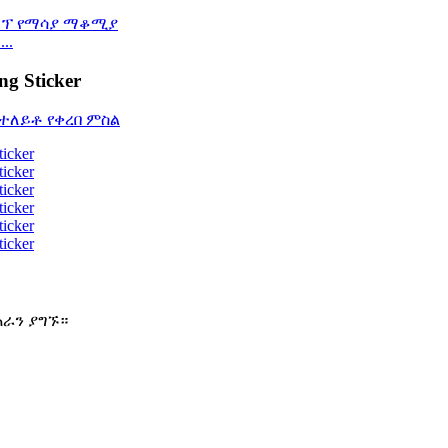
..
g Sticker
ጠራን ያግኙ።