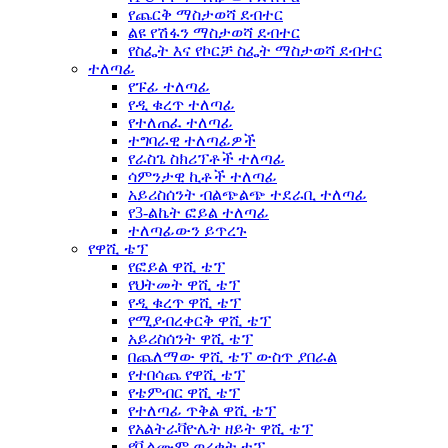
የጨርቅ ማስታወሻ ደብተር
ልዩ የሽፋን ማስታወሻ ደብተር
የስፌት እና የኮርቻ ስፌት ማስታወሻ ደብተር
ተለጣፊ
የፑፊ ተለጣፊ
የዲ ቁረጥ ተለጣፊ
የተለጠፈ ተለጣፊ
ተግባራዊ ተለጣፊዎች
የራስጌ ስክሪፕቶች ተለጣፊ
ሳምንታዊ ኪቶች ተለጣፊ
አይሪስሰንት ብልጭልጭ ተደራቢ ተለጣፊ
የ3-ልኬት ፎይል ተለጣፊ
ተለጣፊውን ይጥረጉ
የዋሺ ቴፕ
የፎይል ዋሺ ቴፕ
የህትመት ዋሺ ቴፕ
የዲ ቁረጥ ዋሺ ቴፕ
የሚያብረቀርቅ ዋሺ ቴፕ
አይሪስሰንት ዋሺ ቴፕ
በጨለማው ዋሺ ቴፕ ውስጥ ያበራል
የተበሳጨ የዋሺ ቴፕ
የቴምብር ዋሺ ቴፕ
የተለጣፊ ጥቅል ዋሺ ቴፕ
የአልትራቫዮሌት ዘይት ዋሺ ቴፕ
የቬልሙም ወረቀት ቴፕ