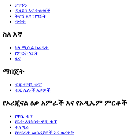
ያግኙን
ዲዛይን እና ትዕዛዞች
ቅናሽ እና ዝግጅት
ጭነት
ስለ እኛ
ስለ ሚሲል ክራፍት
የምርት ሂደት
ዜና
ማበጀት
ብጁ የዋሺ ቴፕ
ብጁ ሌሎች እቃዎች
የኦሪጂናል ዕቃ አምራች እና የኦዲኤም ምርቶች
የዋሺ ቴፕ
የቤት እንስሳት ዋሺ ቴፕ
ተለጣፊ
የጽህፈት መሳሪያዎች እና ወረቀት