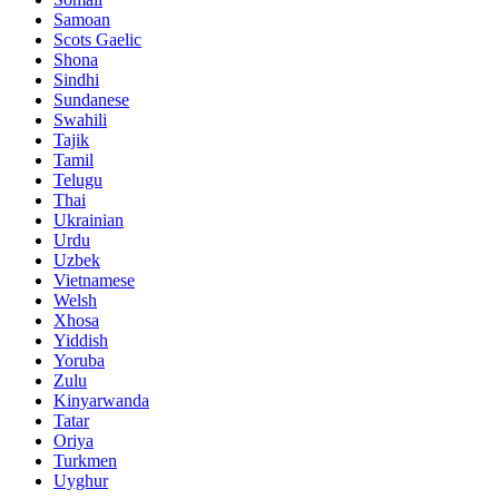
Samoan
Scots Gaelic
Shona
Sindhi
Sundanese
Swahili
Tajik
Tamil
Telugu
Thai
Ukrainian
Urdu
Uzbek
Vietnamese
Welsh
Xhosa
Yiddish
Yoruba
Zulu
Kinyarwanda
Tatar
Oriya
Turkmen
Uyghur