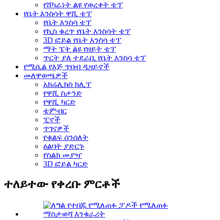
የሸካራነት ልዩ የወረቀት ቴፕ
የቤት እንስሳት ዋሺ ቴፕ
የቤት እንስሳ ቴፕ
የኪስ ቁረጥ የቤት እንስሳት ቴፕ
3D ፎይል የቤት እንስሳ ቴፕ
ማት ፔት ልዩ የዘይት ቴፕ
ጥርት ያለ ተደራቢ የቤት እንስሳ ቴፕ
የሚሲል የእጅ ጥበብ ዲዛይኖች
መለዋወጫዎች
አክሬሊክስ ክሊፕ
የዋሺ ስታንድ
የዋሺ ካርድ
ቴምብር
ፒኖች
ጥገናዎች
የቁልፍ ሰንሰለት
ዕልባት ያድርጉ
የስልክ መያዣ
3D ፎይል ካርድ
ተለይተው የቀረቡ ምርቶች