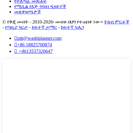
የተለጣፊ መጽሐፍ
የሚሲል የእጅ ጥበብ ዲዛይኖች
መለዋወጫዎች
© የቅጂ መብት - 2010-2026፡ መብቱ በህግ የተጠበቀ ነው።
ትኩስ ምርቶች
-
የጣቢያ ካርታ
-
ከፍተኛ ጦማር
-
ከፍተኛ ፍለጋ

pitt@washiplanner.com

+86 18825700874

+8613537320647