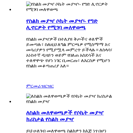
የስልክ መያዣ ሶኬት መያዣ፡- የግድ
ሊኖርዎት የሚገባ መለዋወጫ
የስልክ መያዣዎች በተለያዩ ቅጦችና ቀለሞች
ይመጣሉ፣ ስለዚህ ለግል ምርጫዎ የሚስማማ እና
መሳሪያዎን የሚያሟላ መምረጥ ይችላሉ። ለስላሳ፣
አነስተኛ ዲዛይን ወይም የበለጠ አስደሳች እና
ተለዋዋጭ የሆነ ነገር ቢመርጡ፣ ለእርስዎ የሚሆን
የስልክ መቆጣጠሪያ አለ።
ምርመራ
ዝርዝር
ለስልክ መለዋወጫዎች የሶኬት መያዣ
ክሪስታል የስልክ መያዣ
ይህ ሁለገብ መለዋወጫ ስልክዎን ከእጅ ነፃ በሆነ