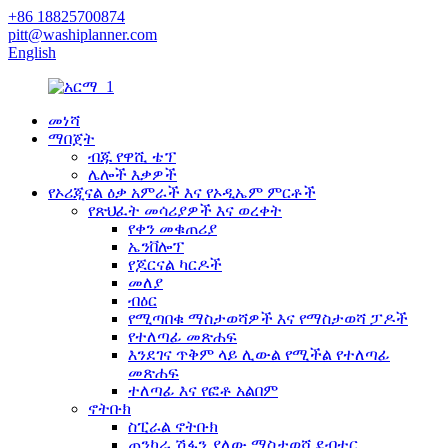
+86 18825700874
pitt@washiplanner.com
English
መነሻ
ማበጀት
ብጁ የዋሺ ቴፕ
ሌሎች እቃዎች
የኦሪጂናል ዕቃ አምራች እና የኦዲኤም ምርቶች
የጽህፈት መሳሪያዎች እና ወረቀት
የቀን መቁጠሪያ
ኤንቨሎፕ
የጆርናል ካርዶች
መለያ
ብዕር
የሚጣበቁ ማስታወሻዎች እና የማስታወሻ ፓዶች
የተለጣፊ መጽሐፍ
እንደገና ጥቅም ላይ ሊውል የሚችል የተለጣፊ
መጽሐፍ
ተለጣፊ እና የፎቶ አልበም
ኖትቡክ
ስፒራል ኖትቡክ
ጠንካራ ሽፋን ያለው ማስታወሻ ደብተር