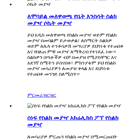
ለሞባይል መለዋወጫ የቤት እንስሳት ስልክ
መያዣ ሶኬት መያዣ
ይህ አዲስ መለዋወጫ የስልክ መያዣ ወይም የስልክ
መያዣ በመባልም ይታወቃል፣ ለስማርት ስልክዎ
ወይም ለሌላ ተንቀሳቃሽ መሣሪያዎ ደህንነቱ የተጠበቀ
እና የበለጠ ምቹ መያዣ ለማቅረብ የተነደፈ ነው።
ስልክዎን በጣቶችዎ ብቻ በመያዝ የሚያስቸግር እና
አደገኛ ስሜትን ይሰናበቱ፣ ምክንያቱም ይህ የስልክ
መያዣ መሳሪያዎን ለመያዝ ቀላል እና ደህንነቱ
የተጠበቀ መንገድ ስለሚሰጥ።
ምርመራ
ዝርዝር
ሰነፍ የስልክ መያዣ አክሬሊክስ ፖፕ የስልክ
መያዣ
ለመሳሪያዎ ምርጡን የስልክ መያዣ በሚመርጡበት