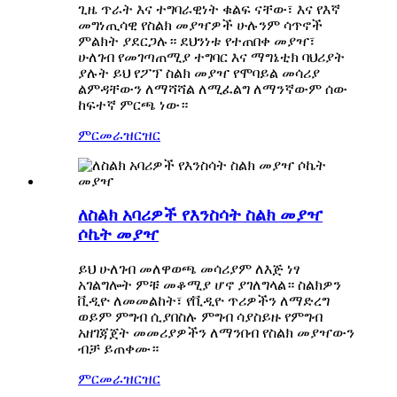
ጊዜ ጥራት እና ተግባራዊነት ቁልፍ ናቸው፣ እና የእኛ
መግነጢሳዊ የስልክ መያዣዎች ሁሉንም ሳጥኖች
ምልክት ያደርጋሉ። ደህንነቱ የተጠበቀ መያዣ፣
ሁለገብ የመገጣጠሚያ ተግባር እና ማግኔቲክ ባህሪያት
ያሉት ይህ የፖፕ ስልክ መያዣ የሞባይል መሳሪያ
ልምዳቸውን ለማሻሻል ለሚፈልግ ለማንኛውም ሰው
ከፍተኛ ምርጫ ነው።
ምርመራ
ዝርዝር
ለስልክ አባሪዎች የእንስሳት ስልክ መያዣ
ሶኬት መያዣ
ይህ ሁለገብ መለዋወጫ መሳሪያም ለእጅ ነፃ
አገልግሎት ምቹ መቆሚያ ሆኖ ያገለግላል። ስልክዎን
ቪዲዮ ለመመልከት፣ የቪዲዮ ጥሪዎችን ለማድረግ
ወይም ምግብ ሲያበስሉ ምግብ ሳያስይዙ የምግብ
አዘገጃጀት መመሪያዎችን ለማንበብ የስልክ መያዣውን
ብቻ ይጠቀሙ።
ምርመራ
ዝርዝር