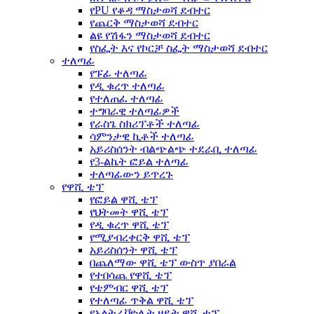
የPU የቆዳ ማስታወሻ ደብተር
የጨርቅ ማስታወሻ ደብተር
ልዩ የሽፋን ማስታወሻ ደብተር
የስፌት እና የኮርቻ ስፌት ማስታወሻ ደብተር
ተለጣፊ
የፑፊ ተለጣፊ
የዲ ቁረጥ ተለጣፊ
የተለጠፈ ተለጣፊ
ተግባራዊ ተለጣፊዎች
የራስጌ ስክሪፕቶች ተለጣፊ
ሳምንታዊ ኪቶች ተለጣፊ
አይሪስሰንት ብልጭልጭ ተደራቢ ተለጣፊ
የ3-ልኬት ፎይል ተለጣፊ
ተለጣፊውን ይጥረጉ
የዋሺ ቴፕ
የፎይል ዋሺ ቴፕ
የህትመት ዋሺ ቴፕ
የዲ ቁረጥ ዋሺ ቴፕ
የሚያብረቀርቅ ዋሺ ቴፕ
አይሪስሰንት ዋሺ ቴፕ
በጨለማው ዋሺ ቴፕ ውስጥ ያበራል
የተበሳጨ የዋሺ ቴፕ
የቴምብር ዋሺ ቴፕ
የተለጣፊ ጥቅል ዋሺ ቴፕ
የአልትራቫዮሌት ዘይት ዋሺ ቴፕ