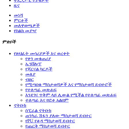
ተደጋጋሚ ጥያቄዎች
ዜና
መነሻ
ምርቶች
መለዋወጫዎች
የስልክ መያዣ
ምድቦች
የጽህፈት መሳሪያዎች እና ወረቀት
የቀን መቁጠሪያ
ኤንቨሎፕ
የጆርናል ካርዶች
መለያ
ብዕር
የሚጣበቁ ማስታወሻዎች እና የማስታወሻ ደብተሮች
የተለጣፊ መጽሐፍ
እንደገና ጥቅም ላይ ሊውል የሚችል የተለጣፊ መጽሐፍ
ተለጣፊ እና የፎቶ አልበም
ኖትቡክ
ስፒራል ኖትቡክ
ጠንካራ ሽፋን ያለው ማስታወሻ ደብተር
የPU የቆዳ ማስታወሻ ደብተር
የጨርቅ ማስታወሻ ደብተር