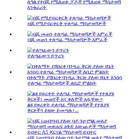
ለግል የተበጁ የሚለጠፉ ፓዶች የሚለጠፉ ማስታወሻ
እንቁራሪት
ብጁ የሚያብረቀርቅ ተለጣፊ ማስታወሻዎች
ብጁ መጠን ተለጣፊ ማስታወሻዎች አምራች
ተለጣፊውን ይጥረጉ
በቀለማት ያሸበረቀ ባንዲራ ቅርጽ ያለው የቤት እንስሳ
ተለጣፊ ማስታወሻዎች ለቢሮ ምልክት
ልዩ የወረቀት ተለጣፊ ማስታወሻዎች የተለያዩ
ቅርጾችን ይዘው ይመጣሉ፣...
ብጁ ነጠብጣብ ያለው ባዶ ጉዞ የግል መለያ ማስታወሻ