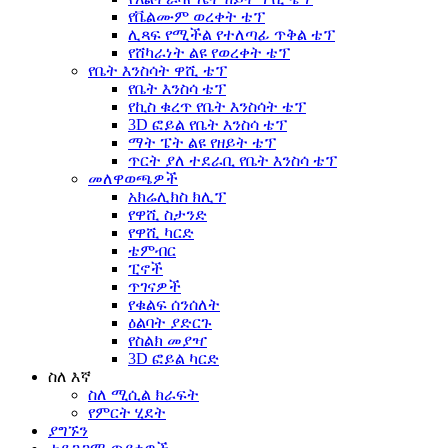
የቬልሙም ወረቀት ቴፕ
ሊጻፍ የሚችል የተለጣፊ ጥቅል ቴፕ
የሸካራነት ልዩ የወረቀት ቴፕ
የቤት እንስሳት ዋሺ ቴፕ
የቤት እንስሳ ቴፕ
የኪስ ቁረጥ የቤት እንስሳት ቴፕ
3D ፎይል የቤት እንስሳ ቴፕ
ማት ፔት ልዩ የዘይት ቴፕ
ጥርት ያለ ተደራቢ የቤት እንስሳ ቴፕ
መለዋወጫዎች
አክሬሊክስ ክሊፕ
የዋሺ ስታንድ
የዋሺ ካርድ
ቴምብር
ፒኖች
ጥገናዎች
የቁልፍ ሰንሰለት
ዕልባት ያድርጉ
የስልክ መያዣ
3D ፎይል ካርድ
ስለ እኛ
ስለ ሚሲል ክራፍት
የምርት ሂደት
ያግኙን