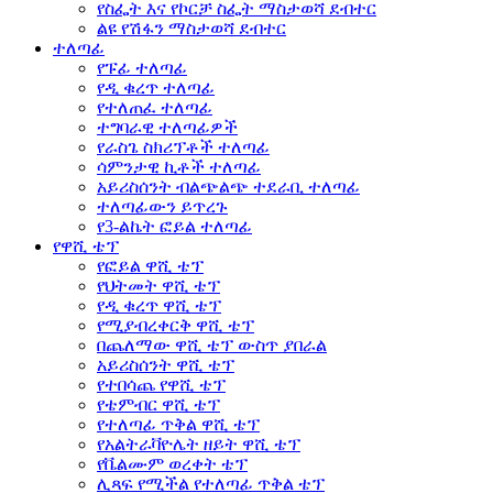
የስፌት እና የኮርቻ ስፌት ማስታወሻ ደብተር
ልዩ የሽፋን ማስታወሻ ደብተር
ተለጣፊ
የፑፊ ተለጣፊ
የዲ ቁረጥ ተለጣፊ
የተለጠፈ ተለጣፊ
ተግባራዊ ተለጣፊዎች
የራስጌ ስክሪፕቶች ተለጣፊ
ሳምንታዊ ኪቶች ተለጣፊ
አይሪስሰንት ብልጭልጭ ተደራቢ ተለጣፊ
ተለጣፊውን ይጥረጉ
የ3-ልኬት ፎይል ተለጣፊ
የዋሺ ቴፕ
የፎይል ዋሺ ቴፕ
የህትመት ዋሺ ቴፕ
የዲ ቁረጥ ዋሺ ቴፕ
የሚያብረቀርቅ ዋሺ ቴፕ
በጨለማው ዋሺ ቴፕ ውስጥ ያበራል
አይሪስሰንት ዋሺ ቴፕ
የተበሳጨ የዋሺ ቴፕ
የቴምብር ዋሺ ቴፕ
የተለጣፊ ጥቅል ዋሺ ቴፕ
የአልትራቫዮሌት ዘይት ዋሺ ቴፕ
የቬልሙም ወረቀት ቴፕ
ሊጻፍ የሚችል የተለጣፊ ጥቅል ቴፕ