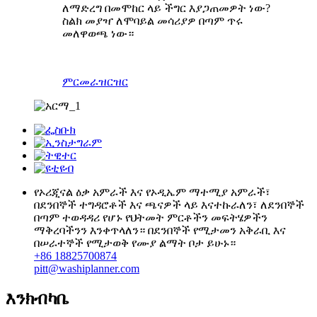
ለማድረግ በመሞከር ላይ ችግር እያጋጠመዎት ነው?
ስልክ መያዣ ለሞባይል መሳሪያዎ በጣም ጥሩ
መለዋወጫ ነው።
ምርመራ
ዝርዝር
የኦሪጂናል ዕቃ አምራች እና የኦዲኤም ማተሚያ አምራች፣
በደንበኞች ተግዳሮቶች እና ጫናዎች ላይ እናተኩራለን፣ ለደንበኞች
በጣም ተወዳዳሪ የሆኑ የህትመት ምርቶችን መፍትሄዎችን
ማቅረባችንን እንቀጥላለን። በደንበኞች የሚታመን አቅራቢ እና
በሠራተኞች የሚታወቅ የሙያ ልማት ቦታ ይሁኑ።
+86 18825700874
pitt@washiplanner.com
እንክብካቤ