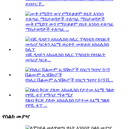
ደብተር P...
ሙቅ የሚሸጥ ውሃ የማይቋቋም የቤት እንስሳ ተለጣፊ
ማስታወሻዎች ተለጣፊ ...
ብጁ ዲዛይን አክሬሊክስ ክሊር ፕላስቲክ የጽህፈት
መሳሪያ ካርቶ...
የክሊር ቬልሙም ኤንቨሎፖች የሰርግ ግብዣ 6×9 ቪ...
የልብ ቅርጽ ያለው አክሬሊክስ የታተመ አኒሜ ግልጽ
የዋሺ ቴፕ ...
የስልክ መያዣ