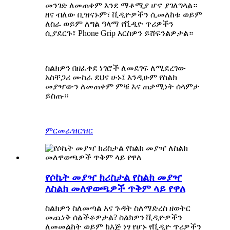
መንገድ ለመጠቀም እንደ ማቆሚያ ሆኖ ያገለግላል።
ዘና ብለው ቢዝናኑም፣ ቪዲዮዎችን ሲመለከቱ ወይም
ለስራ ወይም ለግል ዓላማ የቪዲዮ ጥሪዎችን
ሲያደርጉ፣ Phone Grip እርስዎን ይሸፍንልዎታል።
ስልክዎን በዘፈቀደ ነገሮች ለመደገፍ ለሚደረገው
አስቸጋሪ ሙከራ ደህና ሁኑ፤ እንዲሁም የስልክ
መያዣውን ለመጠቀም ምቹ እና ጠቃሚነት ሰላምታ
ይስጡ።
ምርመራ
ዝርዝር
የሶኬት መያዣ ክሪስታል የስልክ መያዣ
ለስልክ መለዋወጫዎች ጥቅም ላይ የዋለ
ስልክዎን ስለመጣል እና ጉዳት ስለማድረስ ዘወትር
መጨነቅ ሰልችቶዎታል? ስልክዎን ቪዲዮዎችን
ለመመልከት ወይም ከእጅ ነፃ የሆኑ የቪዲዮ ጥሪዎችን