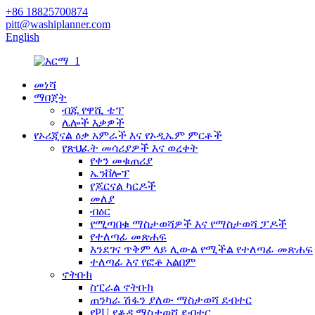
+86 18825700874
pitt@washiplanner.com
English
መነሻ
ማበጀት
ብጁ የዋሺ ቴፕ
ሌሎች እቃዎች
የኦሪጂናል ዕቃ አምራች እና የኦዲኤም ምርቶች
የጽህፈት መሳሪያዎች እና ወረቀት
የቀን መቁጠሪያ
ኤንቨሎፕ
የጆርናል ካርዶች
መለያ
ብዕር
የሚጣበቁ ማስታወሻዎች እና የማስታወሻ ፓዶች
የተለጣፊ መጽሐፍ
እንደገና ጥቅም ላይ ሊውል የሚችል የተለጣፊ መጽሐፍ
ተለጣፊ እና የፎቶ አልበም
ኖትቡክ
ስፒራል ኖትቡክ
ጠንካራ ሽፋን ያለው ማስታወሻ ደብተር
የPU የቆዳ ማስታወሻ ደብተር