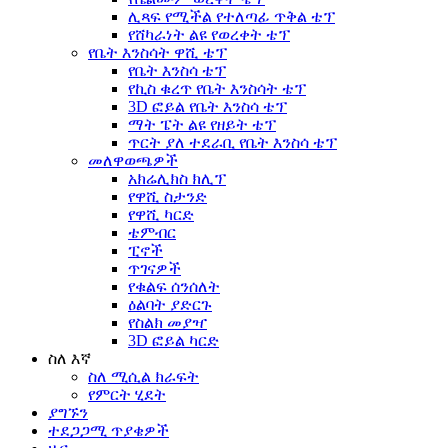
ሊጻፍ የሚችል የተለጣፊ ጥቅል ቴፕ
የሸካራነት ልዩ የወረቀት ቴፕ
የቤት እንስሳት ዋሺ ቴፕ
የቤት እንስሳ ቴፕ
የኪስ ቁረጥ የቤት እንስሳት ቴፕ
3D ፎይል የቤት እንስሳ ቴፕ
ማት ፔት ልዩ የዘይት ቴፕ
ጥርት ያለ ተደራቢ የቤት እንስሳ ቴፕ
መለዋወጫዎች
አክሬሊክስ ክሊፕ
የዋሺ ስታንድ
የዋሺ ካርድ
ቴምብር
ፒኖች
ጥገናዎች
የቁልፍ ሰንሰለት
ዕልባት ያድርጉ
የስልክ መያዣ
3D ፎይል ካርድ
ስለ እኛ
ስለ ሚሲል ክራፍት
የምርት ሂደት
ያግኙን
ተደጋጋሚ ጥያቄዎች