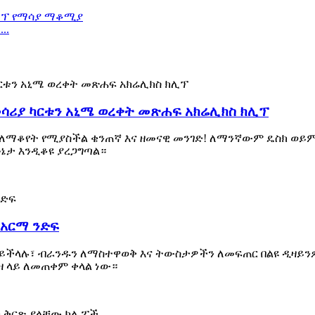
..
መሳሪያ ካርቱን አኒሜ ወረቀት መጽሐፍ አክሬሊክስ ክሊፕ
ኩ ለማቆየት የሚያስችል ቄንጠኛ እና ዘመናዊ መንገድ! ለማንኛውም ዴስክ ወይ
ሁኔታ እንዲቆዩ ያረጋግጣል።
 አርማ ንድፍ
ጁ ይችላሉ፣ ብራንዱን ለማስተዋወቅ እና ትውስታዎችን ለመፍጠር በልዩ ዲዛይን
ዛ ላይ ለመጠቀም ቀላል ነው።