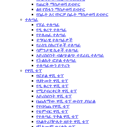
የጨርቅ ማስታወሻ ደብተር
ልዩ የሽፋን ማስታወሻ ደብተር
የስፌት እና የኮርቻ ስፌት ማስታወሻ ደብተር
ተለጣፊ
የፑፊ ተለጣፊ
የዲ ቁረጥ ተለጣፊ
የተለጠፈ ተለጣፊ
ተግባራዊ ተለጣፊዎች
የራስጌ ስክሪፕቶች ተለጣፊ
ሳምንታዊ ኪቶች ተለጣፊ
አይሪስሰንት ብልጭልጭ ተደራቢ ተለጣፊ
የ3-ልኬት ፎይል ተለጣፊ
ተለጣፊውን ይጥረጉ
የዋሺ ቴፕ
የፎይል ዋሺ ቴፕ
የህትመት ዋሺ ቴፕ
የዲ ቁረጥ ዋሺ ቴፕ
የሚያብረቀርቅ ዋሺ ቴፕ
አይሪስሰንት ዋሺ ቴፕ
በጨለማው ዋሺ ቴፕ ውስጥ ያበራል
የተበሳጨ የዋሺ ቴፕ
የቴምብር ዋሺ ቴፕ
የተለጣፊ ጥቅል ዋሺ ቴፕ
የአልትራቫዮሌት ዘይት ዋሺ ቴፕ
የቬልሙም ወረቀት ቴፕ