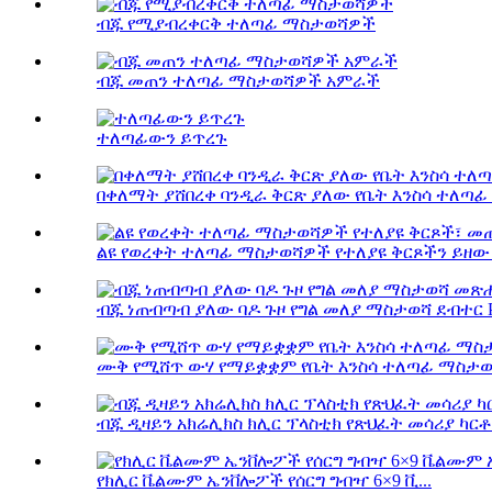
ብጁ የሚያብረቀርቅ ተለጣፊ ማስታወሻዎች
ብጁ መጠን ተለጣፊ ማስታወሻዎች አምራች
ተለጣፊውን ይጥረጉ
በቀለማት ያሸበረቀ ባንዲራ ቅርጽ ያለው የቤት እንስሳ ተለጣ
ልዩ የወረቀት ተለጣፊ ማስታወሻዎች የተለያዩ ቅርጾችን ይዘው 
ብጁ ነጠብጣብ ያለው ባዶ ጉዞ የግል መለያ ማስታወሻ ደብተር P.
ሙቅ የሚሸጥ ውሃ የማይቋቋም የቤት እንስሳ ተለጣፊ ማስታወሻ
ብጁ ዲዛይን አክሬሊክስ ክሊር ፕላስቲክ የጽህፈት መሳሪያ ካርቶ.
የክሊር ቬልሙም ኤንቨሎፖች የሰርግ ግብዣ 6×9 ቪ...