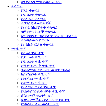
ልዩ የሽፋን ማስታወሻ ደብተር
ተለጣፊ
የፑፊ ተለጣፊ
የዲ ቁረጥ ተለጣፊ
የተለጠፈ ተለጣፊ
ተግባራዊ ተለጣፊዎች
የራስጌ ስክሪፕቶች ተለጣፊ
ሳምንታዊ ኪቶች ተለጣፊ
አይሪስሰንት ብልጭልጭ ተደራቢ ተለጣፊ
ተለጣፊውን ይጥረጉ
የ3-ልኬት ፎይል ተለጣፊ
የዋሺ ቴፕ
የፎይል ዋሺ ቴፕ
የህትመት ዋሺ ቴፕ
የዲ ቁረጥ ዋሺ ቴፕ
የሚያብረቀርቅ ዋሺ ቴፕ
በጨለማው ዋሺ ቴፕ ውስጥ ያበራል
አይሪስሰንት ዋሺ ቴፕ
የተበሳጨ የዋሺ ቴፕ
የቴምብር ዋሺ ቴፕ
የተለጣፊ ጥቅል ዋሺ ቴፕ
የአልትራቫዮሌት ዘይት ዋሺ ቴፕ
የቬልሙም ወረቀት ቴፕ
ሊጻፍ የሚችል የተለጣፊ ጥቅል ቴፕ
የሸካራነት ልዩ የወረቀት ቴፕ