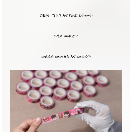
የዘይት ሽፋን እና የሐር ህትመት
የዳይ መቆረጥ
ወደኋላ መመለስ እና መቁረጥ