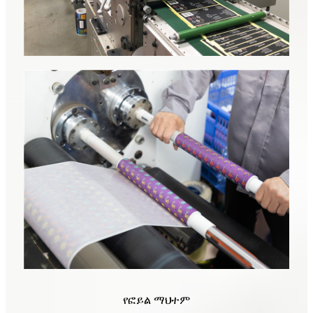
የፎይል ማህተም