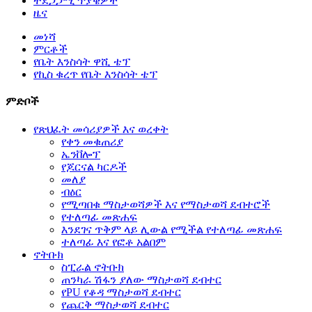
ተደጋጋሚ ጥያቄዎች
ዜና
መነሻ
ምርቶች
የቤት እንስሳት ዋሺ ቴፕ
የኪስ ቁረጥ የቤት እንስሳት ቴፕ
ምድቦች
የጽህፈት መሳሪያዎች እና ወረቀት
የቀን መቁጠሪያ
ኤንቨሎፕ
የጆርናል ካርዶች
መለያ
ብዕር
የሚጣበቁ ማስታወሻዎች እና የማስታወሻ ደብተሮች
የተለጣፊ መጽሐፍ
እንደገና ጥቅም ላይ ሊውል የሚችል የተለጣፊ መጽሐፍ
ተለጣፊ እና የፎቶ አልበም
ኖትቡክ
ስፒራል ኖትቡክ
ጠንካራ ሽፋን ያለው ማስታወሻ ደብተር
የPU የቆዳ ማስታወሻ ደብተር
የጨርቅ ማስታወሻ ደብተር