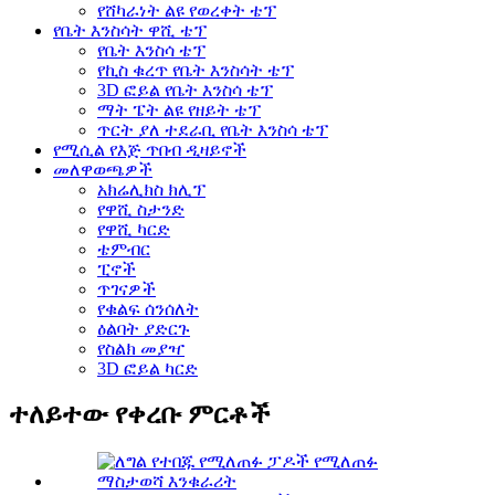
የሸካራነት ልዩ የወረቀት ቴፕ
የቤት እንስሳት ዋሺ ቴፕ
የቤት እንስሳ ቴፕ
የኪስ ቁረጥ የቤት እንስሳት ቴፕ
3D ፎይል የቤት እንስሳ ቴፕ
ማት ፔት ልዩ የዘይት ቴፕ
ጥርት ያለ ተደራቢ የቤት እንስሳ ቴፕ
የሚሲል የእጅ ጥበብ ዲዛይኖች
መለዋወጫዎች
አክሬሊክስ ክሊፕ
የዋሺ ስታንድ
የዋሺ ካርድ
ቴምብር
ፒኖች
ጥገናዎች
የቁልፍ ሰንሰለት
ዕልባት ያድርጉ
የስልክ መያዣ
3D ፎይል ካርድ
ተለይተው የቀረቡ ምርቶች