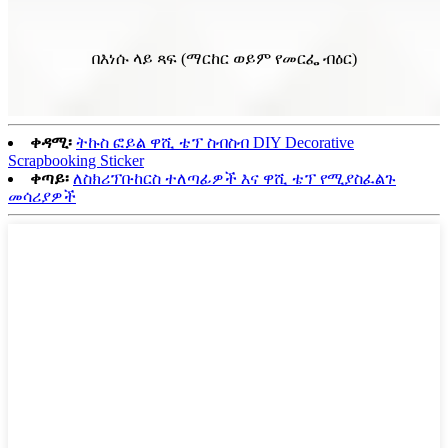
በእነሱ ላይ ጻፍ (ማርከር ወይም የመርፌ ብዕር)
ቀዳሚ፡
ትኩስ ፎይል ዋሺ ቴፕ ስብስብ DIY Decorative
Scrapbooking Sticker
ቀጣይ፡
ለስክሪፕቡከርስ ተለጣፊዎች እና ዋሺ ቴፕ የሚያስፈልጉ
መሳሪያዎች