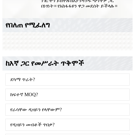
ነገሮችን ይከተሉ
ከእያንዳንዱ ጭነትዎ ጋር
በነፃነት። የአከፋፋዩን ዋጋ መደሰት ይችላሉ።
የበለጠ የሚፈለግ
ከእኛ ጋር የመሥራት ጥቅሞች
ደካማ ጥራት?
ከፍተኛ MOQ?
የራሳቸው ዲዛይን የላቸውም?
የዲዛይን መብቶች ጥበቃ?