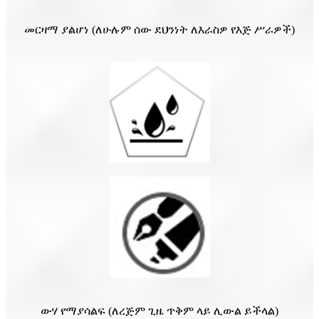
መርዛማ ያልሆነ (ለሁሉም ሰው ደህንነት ለእራስዎ የእጅ ሥራዎች)
ውሃ የማያሳልፍ (ለረጅም ጊዜ ጥቅም ላይ ሊውል ይችላል)