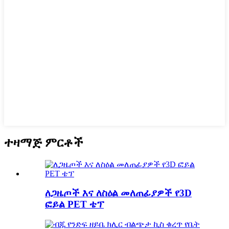
ተዛማጅ ምርቶች
ለጋዜጦች እና ለስዕል መለጠፊያዎች የ3D
ፎይል PET ቴፕ