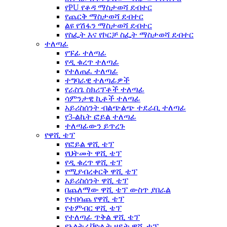
የPU የቆዳ ማስታወሻ ደብተር
የጨርቅ ማስታወሻ ደብተር
ልዩ የሽፋን ማስታወሻ ደብተር
የስፌት እና የኮርቻ ስፌት ማስታወሻ ደብተር
ተለጣፊ
የፑፊ ተለጣፊ
የዲ ቁረጥ ተለጣፊ
የተለጠፈ ተለጣፊ
ተግባራዊ ተለጣፊዎች
የራስጌ ስክሪፕቶች ተለጣፊ
ሳምንታዊ ኪቶች ተለጣፊ
አይሪስሰንት ብልጭልጭ ተደራቢ ተለጣፊ
የ3-ልኬት ፎይል ተለጣፊ
ተለጣፊውን ይጥረጉ
የዋሺ ቴፕ
የፎይል ዋሺ ቴፕ
የህትመት ዋሺ ቴፕ
የዲ ቁረጥ ዋሺ ቴፕ
የሚያብረቀርቅ ዋሺ ቴፕ
አይሪስሰንት ዋሺ ቴፕ
በጨለማው ዋሺ ቴፕ ውስጥ ያበራል
የተበሳጨ የዋሺ ቴፕ
የቴምብር ዋሺ ቴፕ
የተለጣፊ ጥቅል ዋሺ ቴፕ
የአልትራቫዮሌት ዘይት ዋሺ ቴፕ