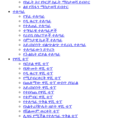
የስፌት እና የኮርቻ ስፌት ማስታወሻ ደብተር
ልዩ የሽፋን ማስታወሻ ደብተር
ተለጣፊ
የፑፊ ተለጣፊ
የዲ ቁረጥ ተለጣፊ
የተለጠፈ ተለጣፊ
ተግባራዊ ተለጣፊዎች
የራስጌ ስክሪፕቶች ተለጣፊ
ሳምንታዊ ኪቶች ተለጣፊ
አይሪስሰንት ብልጭልጭ ተደራቢ ተለጣፊ
ተለጣፊውን ይጥረጉ
የ3-ልኬት ፎይል ተለጣፊ
የዋሺ ቴፕ
የፎይል ዋሺ ቴፕ
የህትመት ዋሺ ቴፕ
የዲ ቁረጥ ዋሺ ቴፕ
የሚያብረቀርቅ ዋሺ ቴፕ
በጨለማው ዋሺ ቴፕ ውስጥ ያበራል
አይሪስሰንት ዋሺ ቴፕ
የተበሳጨ የዋሺ ቴፕ
የቴምብር ዋሺ ቴፕ
የተለጣፊ ጥቅል ዋሺ ቴፕ
የአልትራቫዮሌት ዘይት ዋሺ ቴፕ
የቬልሙም ወረቀት ቴፕ
ሊጻፍ የሚችል የተለጣፊ ጥቅል ቴፕ