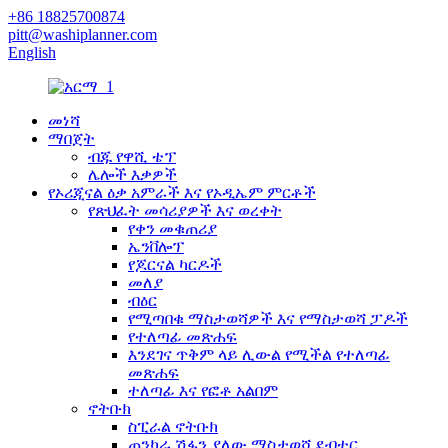
+86 18825700874
pitt@washiplanner.com
English
መነሻ
ማበጀት
ብጁ የዋሺ ቴፕ
ሌሎች እቃዎች
የኦሪጂናል ዕቃ አምራች እና የኦዲኤም ምርቶች
የጽህፈት መሳሪያዎች እና ወረቀት
የቀን መቁጠሪያ
ኤንቨሎፕ
የጆርናል ካርዶች
መለያ
ብዕር
የሚጣበቁ ማስታወሻዎች እና የማስታወሻ ፓዶች
የተለጣፊ መጽሐፍ
እንደገና ጥቅም ላይ ሊውል የሚችል የተለጣፊ
መጽሐፍ
ተለጣፊ እና የፎቶ አልበም
ኖትቡክ
ስፒራል ኖትቡክ
ጠንካራ ሽፋን ያለው ማስታወሻ ደብተር