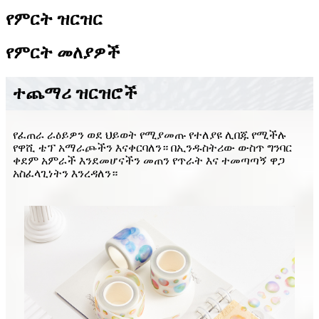
የምርት ዝርዝር
የምርት መለያዎች
ተጨማሪ ዝርዝሮች
የፈጠራ ራዕይዎን ወደ ህይወት የሚያመጡ የተለያዩ ሊበጁ የሚችሉ
የዋሺ ቴፕ አማራጮችን እናቀርባለን። በኢንዱስትሪው ውስጥ ግንባር
ቀደም አምራች እንደመሆናችን መጠን የጥራት እና ተመጣጣኝ ዋጋ
አስፈላጊነትን እንረዳለን።