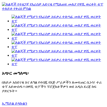
አጭር መግለጫ፡
በእይታ አስደናቂ እና ለግል የተበጁ የእጅ ሥራዎችን ለመፍጠር ሲነሳ፣ ተራ
ቴፕ አይውሰዱ። በዋሺ ቴፓችን ፕሮጀክቶችዎን ወደ አዲስ ደረጃ ከፍ
ያድርጉት።
ኢሜይል ይላኩልን