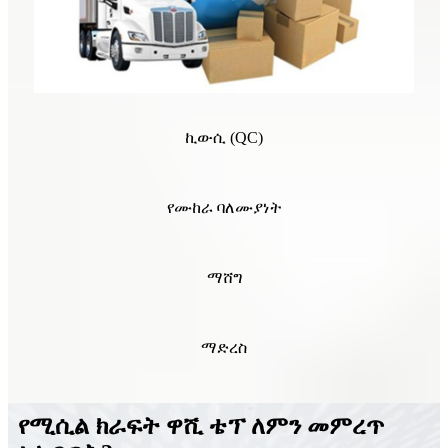
ኪውሲ (QC)
የሙከራ ባለሙያነት
ማሸግ
ማድረስ
የሚሲል ክራፍት ዋሺ ቴፕ ለምን መምረጥ