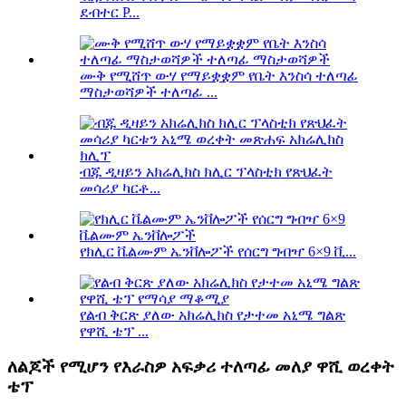
ደብተር P...
ሙቅ የሚሸጥ ውሃ የማይቋቋም የቤት እንስሳ ተለጣፊ
ማስታወሻዎች ተለጣፊ ...
ብጁ ዲዛይን አክሬሊክስ ክሊር ፕላስቲክ የጽህፈት
መሳሪያ ካርቶ...
የክሊር ቬልሙም ኤንቨሎፖች የሰርግ ግብዣ 6×9 ቪ...
የልብ ቅርጽ ያለው አክሬሊክስ የታተመ አኒሜ ግልጽ
የዋሺ ቴፕ ...
ለልጆች የሚሆን የእራስዎ አፍቃሪ ተለጣፊ መለያ ዋሺ ወረቀት
ቴፕ