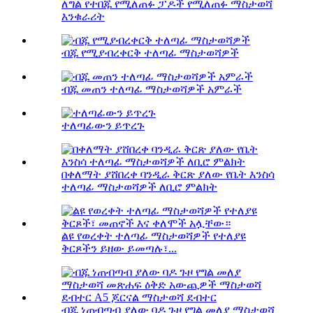
ለግል የተበጁ የሚለጠፉ ፓዶች የሚለጠፉ ማስታወሻ
እንቁራሪት
ብጁ የሚያብረቀርቅ ተለጣፊ ማስታወሻዎች
ብጁ መጠን ተለጣፊ ማስታወሻዎች አምራች
ተለጣፊውን ይጥረጉ
በቀለማት ያሸበረቀ ባንዲራ ቅርጽ ያለው የቤት እንስሳ
ተለጣፊ ማስታወሻዎች ለቢሮ ምልክት
ልዩ የወረቀት ተለጣፊ ማስታወሻዎች የተለያዩ
ቅርጾችን ይዘው ይመጣሉ፣...
ብጁ ነጠብጣብ ያለው ባዶ ጉዞ የግል መለያ ማስታወሻ