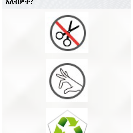
አለብዎት?