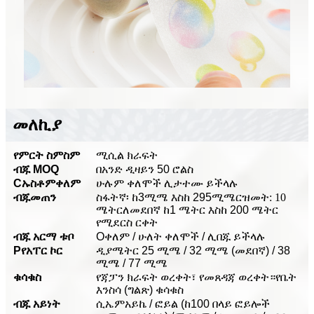
መለኪያ
የምርት ስም
ስም
ሚሲል ክራፍት
ብጁ MOQ
በአንድ ዲዛይን 50 ሮልስ
C
ኡስቶም
ቀለም
ሁሉም ቀለሞች ሊታተሙ ይችላሉ
ብጁ
መጠን
ስፋት
ኛ፡ ከ3ሚሜ እስከ 295ሚሜ
ርዝመት: 10
ሜትር
ለመደበኛ
ከ1 ሜትር እስከ 200 ሜትር
የሚደርስ ርቀት
ብጁ አርማ ቱቦ
O
ቀለም / ሁለት ቀለሞች / ሊበጁ ይችላሉ
P
የአፐር ኮር
ዲያሜትር 25 ሚሜ / 32 ሚሜ (መደበኛ) / 38
ሚሜ / 77 ሚሜ
ቁሳቁስ
የጃፓን ክራፍት ወረቀት፣ የመጸዳጃ ወረቀት።
የቤት
እንስሳ (ግልጽ) ቁሳቁስ
ብጁ አይነት
ሲኤምአይኬ / ፎይል (ከ100 በላይ ፎይሎች