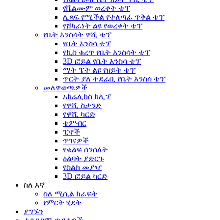
የቬልሙም ወረቀት ቴፕ
ሊጻፍ የሚችል የተለጣፊ ጥቅል ቴፕ
የሸካራነት ልዩ የወረቀት ቴፕ
የቤት እንስሳት ዋሺ ቴፕ
የቤት እንስሳ ቴፕ
የኪስ ቁረጥ የቤት እንስሳት ቴፕ
3D ፎይል የቤት እንስሳ ቴፕ
ማት ፔት ልዩ የዘይት ቴፕ
ጥርት ያለ ተደራቢ የቤት እንስሳ ቴፕ
መለዋወጫዎች
አክሬሊክስ ክሊፕ
የዋሺ ስታንድ
የዋሺ ካርድ
ቴምብር
ፒኖች
ጥገናዎች
የቁልፍ ሰንሰለት
ዕልባት ያድርጉ
የስልክ መያዣ
3D ፎይል ካርድ
ስለ እኛ
ስለ ሚሲል ክራፍት
የምርት ሂደት
ያግኙን