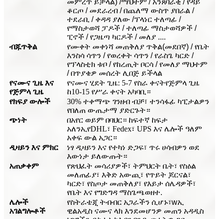
መምረጥ ይቻላል) /ማህተም / አንጸባራቂ / የዳይ
ቆርጦ / መደራረብ / በጨለማ ውስጥ ያበራል /
ተደራቢ / ቀዳዳ ያለው /ፕላነር ተለጣፊ /
የማስታወሻ ፓዶች / ተለጣፊ ማስታወሻዎች /
ፒኖች / የጋዜጣ ካርዶች / መለያ ....
ብጁ
ጥቅል
የሙቀት መቀነሻ መጠቅለያ ጥቅል
(መደበኛ) / የቤት
እንስሳ ሳጥን / የወረቀት ሳጥን / የራስጌ ካርድ /
የፕላስቲክ ቱቦ / የከረጢት ቦርሳ / የመለያ ማህተም
/ በጥያቄዎ መሰረት ሊበጅ ይችላል
የናሙና ጊዜ እና
የናሙና ሂደት ጊዜ: 5-7 የስራ ቀናት
የጅምላ ጊዜ
የጅምላ ጊዜ
ከ10-15 የሥራ ቀናት አካባቢ።
የክፍያ ውሎች
30% ተቀማጭ ገንዘብ ብቻ፣ ተንሳፋፊ ካፒታልዎን
የበለጠ ውጤታማ ያድርጉት።
ጭነት
በአየር ወይም በባህር። ከፍተኛ ከፍታ
አለን
ኢ
የDHL፣ Fedex፣ UPS እና ሌሎች ዓለም
አቀፍ ውል አጋር።
ዲዛይን እና ምክር
ነፃ ዲዛይን እና የተካነ ድጋፍ፣ ጥሩ ሀሳብዎን ወደ
እውነታ ይለውጡት።
አጠቃቀም
የጽህፈት መሳሪያዎች፣ ትምህርት ቤት፣ የስዕል
መለጠፊያ፣ እቅድ አውጪ፣ የጥይት ጆርናል፣
ካርድ፣ የስጦታ መጠቅለያ፣ የእይታ ሰሌዳዎች፣
የቤት እና የግድግዳ ማስጌጫ
ወዘተ.
ሌሎች
የስትራቴጂ ትብብር አጋራችን ሲሆኑ፣
w
ኢ
አገልግሎቶች
ዊል
አዲስ ናሙና ላክ እንደመሆንዎ መጠን አዳዲስ