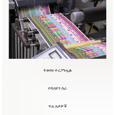
ትዕዛዝ ተረጋግጧል
የዲዛይን ስራ
ጥሬ እቃዎች