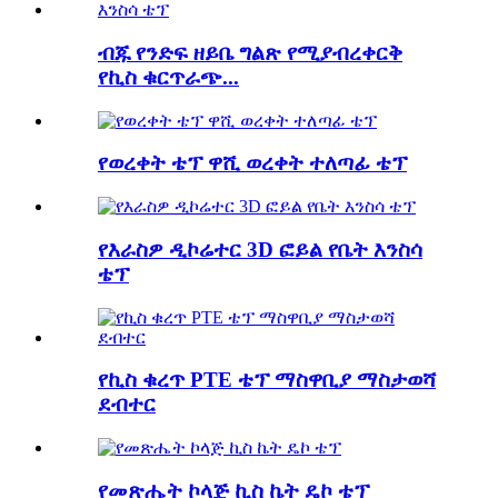
ብጁ የንድፍ ዘይቤ ግልጽ የሚያብረቀርቅ
የኪስ ቁርጥራጭ...
የወረቀት ቴፕ ዋሺ ወረቀት ተለጣፊ ቴፕ
የእራስዎ ዲኮሬተር 3D ፎይል የቤት እንስሳ
ቴፕ
የኪስ ቁረጥ PTE ቴፕ ማስዋቢያ ማስታወሻ
ደብተር
የመጽሔት ኮላጅ ኪስ ኬት ዴኮ ቴፕ