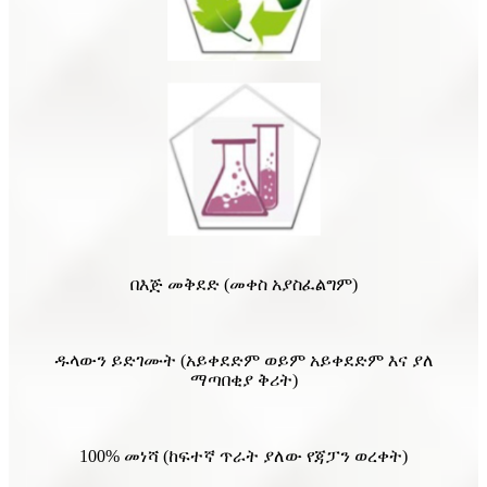
በእጅ መቅደድ (መቀስ አያስፈልግም)
ዱላውን ይድገሙት (አይቀደድም ወይም አይቀደድም እና ያለ
ማጣበቂያ ቅሪት)
100% መነሻ (ከፍተኛ ጥራት ያለው የጃፓን ወረቀት)