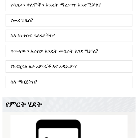
የዲዛይን ቀለሞችን እንዴት ማረጋገጥ እንደሚቻል?
የመሪ ጊዜስ?
ስለ ስነጥበብ ፍላጎቶችስ?
ናሙናውን እራስዎ እንዴት መስራት እንደሚቻል?
የኦሪጂናል ዕቃ አምራች እና ኦዲኤም?
ስለ ማበጀትስ?
የምርት ሂደት