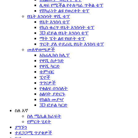
ሊጻፍ የሚችል የተለጣፊ ጥቅል ቴፕ
የሸካራነት ልዩ የወረቀት ቴፕ
የቤት እንስሳት ዋሺ ቴፕ
የቤት እንስሳ ቴፕ
የኪስ ቁረጥ የቤት እንስሳት ቴፕ
3D ፎይል የቤት እንስሳ ቴፕ
ማት ፔት ልዩ የዘይት ቴፕ
ጥርት ያለ ተደራቢ የቤት እንስሳ ቴፕ
መለዋወጫዎች
አክሬሊክስ ክሊፕ
የዋሺ ስታንድ
የዋሺ ካርድ
ቴምብር
ፒኖች
ጥገናዎች
የቁልፍ ሰንሰለት
ዕልባት ያድርጉ
የስልክ መያዣ
3D ፎይል ካርድ
ስለ እኛ
ስለ ሚሲል ክራፍት
የምርት ሂደት
ያግኙን
ተደጋጋሚ ጥያቄዎች