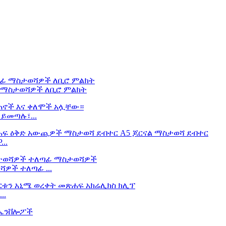
ፊ ማስታወሻዎች ለቢሮ ምልክት
ይመጣሉ፣...
..
ዎች ተለጣፊ ...
..