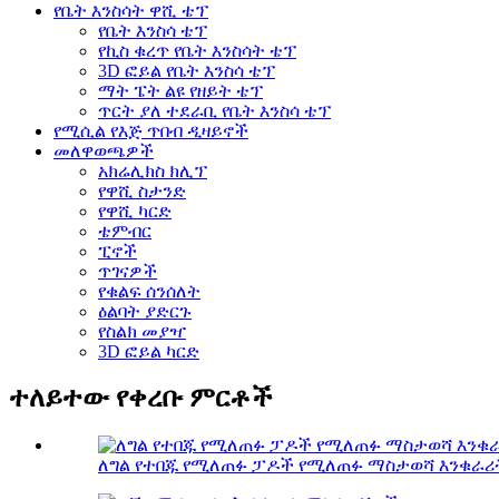
የቤት እንስሳት ዋሺ ቴፕ
የቤት እንስሳ ቴፕ
የኪስ ቁረጥ የቤት እንስሳት ቴፕ
3D ፎይል የቤት እንስሳ ቴፕ
ማት ፔት ልዩ የዘይት ቴፕ
ጥርት ያለ ተደራቢ የቤት እንስሳ ቴፕ
የሚሲል የእጅ ጥበብ ዲዛይኖች
መለዋወጫዎች
አክሬሊክስ ክሊፕ
የዋሺ ስታንድ
የዋሺ ካርድ
ቴምብር
ፒኖች
ጥገናዎች
የቁልፍ ሰንሰለት
ዕልባት ያድርጉ
የስልክ መያዣ
3D ፎይል ካርድ
ተለይተው የቀረቡ ምርቶች
ለግል የተበጁ የሚለጠፉ ፓዶች የሚለጠፉ ማስታወሻ እንቁራሪ