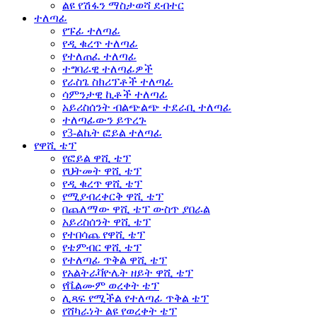
ልዩ የሽፋን ማስታወሻ ደብተር
ተለጣፊ
የፑፊ ተለጣፊ
የዲ ቁረጥ ተለጣፊ
የተለጠፈ ተለጣፊ
ተግባራዊ ተለጣፊዎች
የራስጌ ስክሪፕቶች ተለጣፊ
ሳምንታዊ ኪቶች ተለጣፊ
አይሪስሰንት ብልጭልጭ ተደራቢ ተለጣፊ
ተለጣፊውን ይጥረጉ
የ3-ልኬት ፎይል ተለጣፊ
የዋሺ ቴፕ
የፎይል ዋሺ ቴፕ
የህትመት ዋሺ ቴፕ
የዲ ቁረጥ ዋሺ ቴፕ
የሚያብረቀርቅ ዋሺ ቴፕ
በጨለማው ዋሺ ቴፕ ውስጥ ያበራል
አይሪስሰንት ዋሺ ቴፕ
የተበሳጨ የዋሺ ቴፕ
የቴምብር ዋሺ ቴፕ
የተለጣፊ ጥቅል ዋሺ ቴፕ
የአልትራቫዮሌት ዘይት ዋሺ ቴፕ
የቬልሙም ወረቀት ቴፕ
ሊጻፍ የሚችል የተለጣፊ ጥቅል ቴፕ
የሸካራነት ልዩ የወረቀት ቴፕ