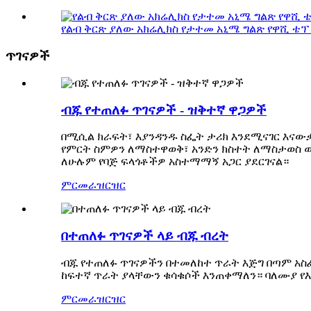
የልብ ቅርጽ ያለው አክሬሊክስ የታተመ አኒሜ ግልጽ የዋሺ ቴፕ .
ጥገናዎች
ብጁ የተጠለፉ ጥገናዎች - ዝቅተኛ ዋጋዎች
በሚሲል ክራፍት፣ እያንዳንዱ ስፌት ታሪክ እንደሚናገር እናው
የምርት ስምዎን ለማስተዋወቅ፣ አንድን ክስተት ለማስታወስ ወ
ለሁሉም የባጅ ፍላጎቶችዎ አስተማማኝ አጋር ያደርገናል።
ምርመራ
ዝርዝር
በተጠለፉ ጥገናዎች ላይ ብጁ ብረት
ብጁ የተጠለፉ ጥገናዎችን በተመለከተ ጥራት እጅግ በጣም አስ
ከፍተኛ ጥራት ያላቸውን ቁሳቁሶች እንጠቀማለን። ባለሙያ የ
ምርመራ
ዝርዝር