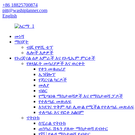
+86 18825700874
pitt@washiplanner.com
English
መነሻ
ማበጀት
ብጁ የዋሺ ቴፕ
ሌሎች እቃዎች
የኦሪጂናል ዕቃ አምራች እና የኦዲኤም ምርቶች
የጽህፈት መሳሪያዎች እና ወረቀት
የቀን መቁጠሪያ
ኤንቨሎፕ
የጆርናል ካርዶች
መለያ
ብዕር
የሚጣበቁ ማስታወሻዎች እና የማስታወሻ ፓዶች
የተለጣፊ መጽሐፍ
እንደገና ጥቅም ላይ ሊውል የሚችል የተለጣፊ መጽሐፍ
ተለጣፊ እና የፎቶ አልበም
ኖትቡክ
ስፒራል ኖትቡክ
ጠንካራ ሽፋን ያለው ማስታወሻ ደብተር
የPU የቆዳ ማስታወሻ ደብተር