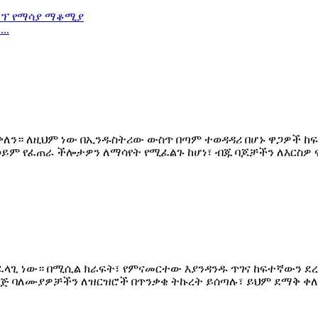
..
ቃለን። ለዚህም ነው በኢንዱስትሪው ውስጥ በጣም ተወዳዳሪ በሆኑ ዋጋዎች ከ
ይም የፈጠራ ችሎታዎን ለማሳየት የሚፈልጉ ከሆነ፣ ብጁ ባጆቻችን ለእርስዎ ፍ
ፈላጊ ነው። በሚሲል ክራፍት፣ የምናመርተው እያንዳንዱ ጥገና ከፍተኛውን ደረ
እጅ ባለሙያዎቻችን ለዝርዝሮች በጥንቃቄ ትኩረት ይሰጣሉ፣ ይህም ደማቅ ቀለ