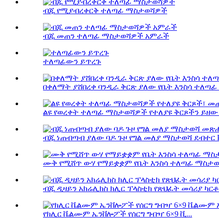
ብጁ የሚያብረቀርቅ ተለጣፊ ማስታወሻዎች
ብጁ መጠን ተለጣፊ ማስታወሻዎች አምራች
ተለጣፊውን ይጥረጉ
በቀለማት ያሸበረቀ ባንዲራ ቅርጽ ያለው የቤት እንስሳ ተለጣ
ልዩ የወረቀት ተለጣፊ ማስታወሻዎች የተለያዩ ቅርጾችን ይዘው 
ብጁ ነጠብጣብ ያለው ባዶ ጉዞ የግል መለያ ማስታወሻ ደብተር P.
ሙቅ የሚሸጥ ውሃ የማይቋቋም የቤት እንስሳ ተለጣፊ ማስታወሻ
ብጁ ዲዛይን አክሬሊክስ ክሊር ፕላስቲክ የጽህፈት መሳሪያ ካርቶ.
የክሊር ቬልሙም ኤንቨሎፖች የሰርግ ግብዣ 6×9 ቪ...