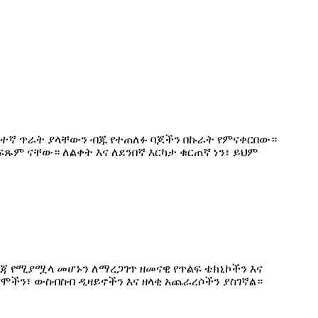
ፍተኛ ጥራት ያላቸውን ብጁ የተጠለፉ ባጆችን በኩራት የምናቀርበው።
ጹም ናቸው። ለልቀት እና ለደንበኛ እርካታ ቁርጠኛ ነን፣ ይህም
ጃ የሚያሟላ መሆኑን ለማረጋገጥ ዘመናዊ የጥልፍ ቴክኒኮችን እና
ሞችን፣ ውስብስብ ዲዛይኖችን እና ዘላቂ አጨራረሶችን ያስገኛል።