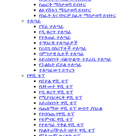
የጨርቅ ማስታወሻ ደብተር
ልዩ የሽፋን ማስታወሻ ደብተር
የስፌት እና የኮርቻ ስፌት ማስታወሻ ደብተር
ተለጣፊ
የፑፊ ተለጣፊ
የዲ ቁረጥ ተለጣፊ
የተለጠፈ ተለጣፊ
ተግባራዊ ተለጣፊዎች
የራስጌ ስክሪፕቶች ተለጣፊ
ሳምንታዊ ኪቶች ተለጣፊ
አይሪስሰንት ብልጭልጭ ተደራቢ ተለጣፊ
የ3-ልኬት ፎይል ተለጣፊ
ተለጣፊውን ይጥረጉ
የዋሺ ቴፕ
የፎይል ዋሺ ቴፕ
የህትመት ዋሺ ቴፕ
የዲ ቁረጥ ዋሺ ቴፕ
የሚያብረቀርቅ ዋሺ ቴፕ
አይሪስሰንት ዋሺ ቴፕ
በጨለማው ዋሺ ቴፕ ውስጥ ያበራል
የተበሳጨ የዋሺ ቴፕ
የቴምብር ዋሺ ቴፕ
የተለጣፊ ጥቅል ዋሺ ቴፕ
የአልትራቫዮሌት ዘይት ዋሺ ቴፕ
የቬልሙም ወረቀት ቴፕ