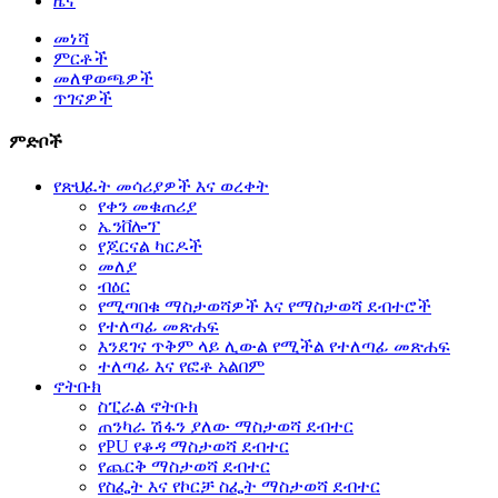
ዜና
መነሻ
ምርቶች
መለዋወጫዎች
ጥገናዎች
ምድቦች
የጽህፈት መሳሪያዎች እና ወረቀት
የቀን መቁጠሪያ
ኤንቨሎፕ
የጆርናል ካርዶች
መለያ
ብዕር
የሚጣበቁ ማስታወሻዎች እና የማስታወሻ ደብተሮች
የተለጣፊ መጽሐፍ
እንደገና ጥቅም ላይ ሊውል የሚችል የተለጣፊ መጽሐፍ
ተለጣፊ እና የፎቶ አልበም
ኖትቡክ
ስፒራል ኖትቡክ
ጠንካራ ሽፋን ያለው ማስታወሻ ደብተር
የPU የቆዳ ማስታወሻ ደብተር
የጨርቅ ማስታወሻ ደብተር
የስፌት እና የኮርቻ ስፌት ማስታወሻ ደብተር