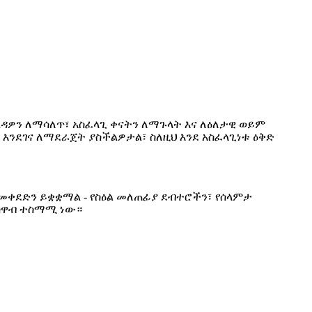
ሌዳዎን ለማሳለጥ፣ አስፈላጊ ቀናትን ለማጉላት እና ለዕለታዊ ወይም
ንደገና ለማደራጀት ያስችልዎታል፣ ስለዚህ እንደ አስፈላጊነቱ ዕቅድ
መቀደድን ይቋቋማል - የስዕል መለጠፊያ ደብተሮችን፣ የሰላምታ
ማስዋብ ተስማሚ ነው።