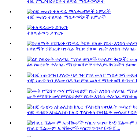
ብጁ የሚያብረቀርቅ ተለጣፊ ማስታወሻዎች
ብጁ መጠን ተለጣፊ ማስታወሻዎች አምራች
ተለጣፊውን ይጥረጉ
በቀለማት ያሸበረቀ ባንዲራ ቅርጽ ያለው የቤት እንስሳ ተለጣ
ልዩ የወረቀት ተለጣፊ ማስታወሻዎች የተለያዩ ቅርጾችን ይዘው 
ብጁ ነጠብጣብ ያለው ባዶ ጉዞ የግል መለያ ማስታወሻ ደብተር P.
ሙቅ የሚሸጥ ውሃ የማይቋቋም የቤት እንስሳ ተለጣፊ ማስታወሻ
ብጁ ዲዛይን አክሬሊክስ ክሊር ፕላስቲክ የጽህፈት መሳሪያ ካርቶ.
የክሊር ቬልሙም ኤንቨሎፖች የሰርግ ግብዣ 6×9 ቪ...