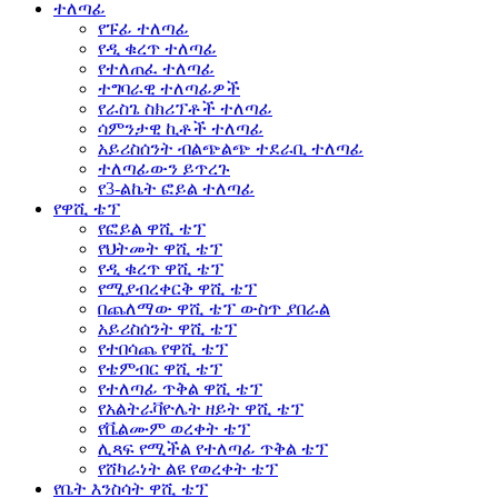
ተለጣፊ
የፑፊ ተለጣፊ
የዲ ቁረጥ ተለጣፊ
የተለጠፈ ተለጣፊ
ተግባራዊ ተለጣፊዎች
የራስጌ ስክሪፕቶች ተለጣፊ
ሳምንታዊ ኪቶች ተለጣፊ
አይሪስሰንት ብልጭልጭ ተደራቢ ተለጣፊ
ተለጣፊውን ይጥረጉ
የ3-ልኬት ፎይል ተለጣፊ
የዋሺ ቴፕ
የፎይል ዋሺ ቴፕ
የህትመት ዋሺ ቴፕ
የዲ ቁረጥ ዋሺ ቴፕ
የሚያብረቀርቅ ዋሺ ቴፕ
በጨለማው ዋሺ ቴፕ ውስጥ ያበራል
አይሪስሰንት ዋሺ ቴፕ
የተበሳጨ የዋሺ ቴፕ
የቴምብር ዋሺ ቴፕ
የተለጣፊ ጥቅል ዋሺ ቴፕ
የአልትራቫዮሌት ዘይት ዋሺ ቴፕ
የቬልሙም ወረቀት ቴፕ
ሊጻፍ የሚችል የተለጣፊ ጥቅል ቴፕ
የሸካራነት ልዩ የወረቀት ቴፕ
የቤት እንስሳት ዋሺ ቴፕ