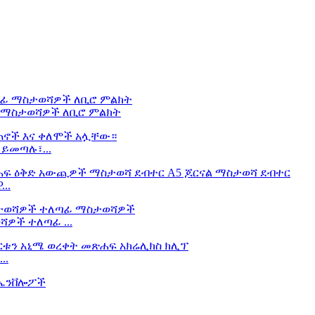
ፊ ማስታወሻዎች ለቢሮ ምልክት
ይመጣሉ፣...
..
ዎች ተለጣፊ ...
..