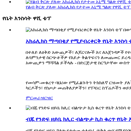
የልብ ቅርጽ ያለው አክሬሊክስ የታተመ አኒሜ ግልጽ የዋሺ ቴፕ .
የቤት እንስሳት ዋሺ ቴፕ
አክሬሊክስ ማጣበቂያ የሚያብረቀርቅ የቤት እንስሳ ቴ
በተለይ ለዕቅድ አውጪዎች፣ ለጆርናሎች እና ለአጀንዳዎች የተ
ለሳምንታዊ ስርጭቶችዎ የእይታ ቅልጥፍናን ለመጨመር ይረዱዎታ
አውጪዎን ማሻሻል ይችላሉ - በድርጅታዊ ስርዓታቸው ውስ
የመሳም-መቁረጥ ባህሪው የሚፈልጉትን ትክክለኛ ርዝመት ያለች
ካርዶችን፣ የስጦታ መጠቅለያዎችን፣ የፕላነር ስፕሬዶችን ወ
ምርመራ
ዝርዝር
ብጁ የንድፍ ዘይቤ ክሊር ብልጭታ ኪስ ቁረጥ የቤት 
ብጁ የንድፍ ዘይቤ ግልጽ የታተመ ተለጣፊ ጥቅል ውሃ የማያስገ