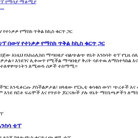
..
ፕ በውሃ የተነቃቃ የማስክ ጥቅል ከኪስ ቁርጥ ጋር
በጀው እነዚህ የአክሬሊክስ ማጣበቂያ ብልጭልጭ የቤት እንስሳት ቴፕ የጊዜ ሰ
ል። እንደገና ሊቀመጥ የሚችል ማጣበቂያ ቅሪት ሳይተዉ ለማስተካከል እና እ
ጥ ተለዋዋጭነትን ለሚወዱ ሰዎች ተስማሚ።
ግር እንዲቆርጡ ያስችልዎታል፣ ዘላቂው የፒኢቲ ቁሳቁስ ውሃ፣ ጭረቶች እና 
ይም እንደ የፎቶ ፍሬሞች እና የጥይት ጆርናሎች ያሉ የቤት ማስጌጫዎችን ለ
እንስሳ ቴፕ
ባ ቆንጆ ግልጽ የኪስ ቁርጥራጭ ዋሺ ቴፕ