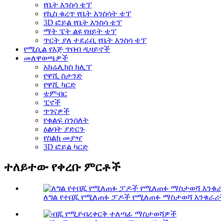
የቤት እንስሳ ቴፕ
የኪስ ቁረጥ የቤት እንስሳት ቴፕ
3D ፎይል የቤት እንስሳ ቴፕ
ማት ፔት ልዩ የዘይት ቴፕ
ጥርት ያለ ተደራቢ የቤት እንስሳ ቴፕ
የሚሲል የእጅ ጥበብ ዲዛይኖች
መለዋወጫዎች
አክሬሊክስ ክሊፕ
የዋሺ ስታንድ
የዋሺ ካርድ
ቴምብር
ፒኖች
ጥገናዎች
የቁልፍ ሰንሰለት
ዕልባት ያድርጉ
የስልክ መያዣ
3D ፎይል ካርድ
ተለይተው የቀረቡ ምርቶች
ለግል የተበጁ የሚለጠፉ ፓዶች የሚለጠፉ ማስታወሻ እንቁራሪ