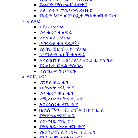
የጨርቅ ማስታወሻ ደብተር
ልዩ የሽፋን ማስታወሻ ደብተር
የስፌት እና የኮርቻ ስፌት ማስታወሻ ደብተር
ተለጣፊ
የፑፊ ተለጣፊ
የዲ ቁረጥ ተለጣፊ
የተለጠፈ ተለጣፊ
ተግባራዊ ተለጣፊዎች
የራስጌ ስክሪፕቶች ተለጣፊ
ሳምንታዊ ኪቶች ተለጣፊ
አይሪስሰንት ብልጭልጭ ተደራቢ ተለጣፊ
የ3-ልኬት ፎይል ተለጣፊ
ተለጣፊውን ይጥረጉ
የዋሺ ቴፕ
የፎይል ዋሺ ቴፕ
የህትመት ዋሺ ቴፕ
የዲ ቁረጥ ዋሺ ቴፕ
የሚያብረቀርቅ ዋሺ ቴፕ
አይሪስሰንት ዋሺ ቴፕ
በጨለማው ዋሺ ቴፕ ውስጥ ያበራል
የተበሳጨ የዋሺ ቴፕ
የቴምብር ዋሺ ቴፕ
የተለጣፊ ጥቅል ዋሺ ቴፕ
የአልትራቫዮሌት ዘይት ዋሺ ቴፕ
የቬልሙም ወረቀት ቴፕ