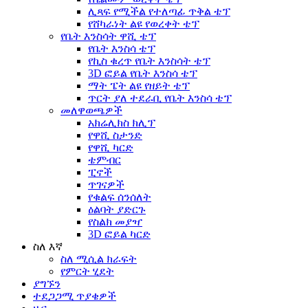
ሊጻፍ የሚችል የተለጣፊ ጥቅል ቴፕ
የሸካራነት ልዩ የወረቀት ቴፕ
የቤት እንስሳት ዋሺ ቴፕ
የቤት እንስሳ ቴፕ
የኪስ ቁረጥ የቤት እንስሳት ቴፕ
3D ፎይል የቤት እንስሳ ቴፕ
ማት ፔት ልዩ የዘይት ቴፕ
ጥርት ያለ ተደራቢ የቤት እንስሳ ቴፕ
መለዋወጫዎች
አክሬሊክስ ክሊፕ
የዋሺ ስታንድ
የዋሺ ካርድ
ቴምብር
ፒኖች
ጥገናዎች
የቁልፍ ሰንሰለት
ዕልባት ያድርጉ
የስልክ መያዣ
3D ፎይል ካርድ
ስለ እኛ
ስለ ሚሲል ክራፍት
የምርት ሂደት
ያግኙን
ተደጋጋሚ ጥያቄዎች