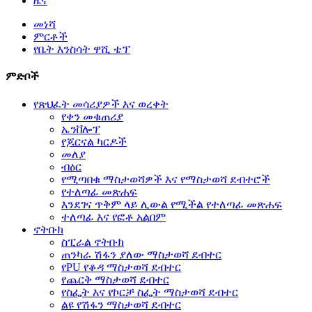
ዜና
መነሻ
ምርቶች
የቤት እንስሳት ዋሺ ቴፕ
ምድቦች
የጽህፈት መሳሪያዎች እና ወረቀት
የቀን መቁጠሪያ
ኤንቨሎፕ
የጆርናል ካርዶች
መለያ
ብዕር
የሚጣበቁ ማስታወሻዎች እና የማስታወሻ ደብተሮች
የተለጣፊ መጽሐፍ
እንደገና ጥቅም ላይ ሊውል የሚችል የተለጣፊ መጽሐፍ
ተለጣፊ እና የፎቶ አልበም
ኖትቡክ
ስፒራል ኖትቡክ
ጠንካራ ሽፋን ያለው ማስታወሻ ደብተር
የPU የቆዳ ማስታወሻ ደብተር
የጨርቅ ማስታወሻ ደብተር
የስፌት እና የኮርቻ ስፌት ማስታወሻ ደብተር
ልዩ የሽፋን ማስታወሻ ደብተር