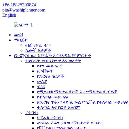
+86 18825700874
pitt@washiplanner.com
English
መነሻ
ማበጀት
ብጁ የዋሺ ቴፕ
ሌሎች እቃዎች
የኦሪጂናል ዕቃ አምራች እና የኦዲኤም ምርቶች
የጽህፈት መሳሪያዎች እና ወረቀት
የቀን መቁጠሪያ
ኤንቨሎፕ
የጆርናል ካርዶች
መለያ
ብዕር
የሚጣበቁ ማስታወሻዎች እና የማስታወሻ ፓዶች
የተለጣፊ መጽሐፍ
እንደገና ጥቅም ላይ ሊውል የሚችል የተለጣፊ መጽሐፍ
ተለጣፊ እና የፎቶ አልበም
ኖትቡክ
ስፒራል ኖትቡክ
ጠንካራ ሽፋን ያለው ማስታወሻ ደብተር
የPU የቆዳ ማስታወሻ ደብተር