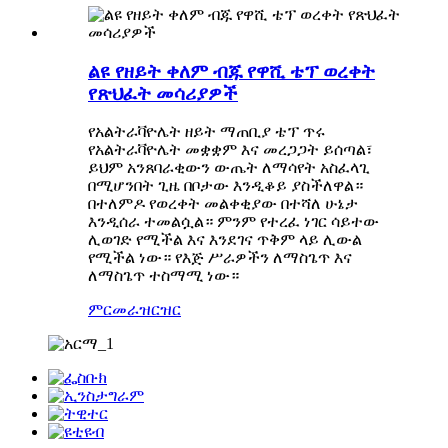
ልዩ የዘይት ቀለም ብጁ የዋሺ ቴፕ ወረቀት
የጽህፈት መሳሪያዎች
የአልትራቫዮሌት ዘይት ማጠቢያ ቴፕ ጥሩ
የአልትራቫዮሌት መቋቋም እና መረጋጋት ይሰጣል፣
ይህም አንጸባራቂውን ውጤት ለማሳየት አስፈላጊ
በሚሆንበት ጊዜ በቦታው እንዲቆይ ያስችለዋል።
በተለምዶ የወረቀት መልቀቂያው በተሻለ ሁኔታ
እንዲሰራ ተመልሷል። ምንም የተረፈ ነገር ሳይተው
ሊወገድ የሚችል እና እንደገና ጥቅም ላይ ሊውል
የሚችል ነው። የእጅ ሥራዎችን ለማስጌጥ እና
ለማስጌጥ ተስማሚ ነው።
ምርመራ
ዝርዝር