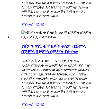
እንዲሰራ ተመልሷል። ምንም የተረፈ ነገር ሳይተው
ሊወገድ የሚችል እና እንደገና ጥቅም ላይ ሊውል
የሚችል ነው። የእጅ ሥራዎችን ለማስጌጥ እና
ለማስጌጥ ተስማሚ ነው።
ምርመራ
ዝርዝር
የጃፓን ዋሺ ቴፕ ዘይት ቀለም በጅምላ
በጅምላ በጅምላ በጅምላ የታተመ
የአልትራቫዮሌት ዘይት ማጠቢያ ቴፕ ጥሩ
የአልትራቫዮሌት መቋቋም እና መረጋጋት ይሰጣል፣
ይህም አንጸባራቂውን ውጤት ለማሳየት አስፈላጊ
በሚሆንበት ጊዜ በቦታው እንዲቆይ ያስችለዋል።
በተለምዶ የወረቀት መልቀቂያው በተሻለ ሁኔታ
እንዲሰራ ተመልሷል። ምንም የተረፈ ነገር ሳይተው
ሊወገድ የሚችል እና እንደገና ጥቅም ላይ ሊውል
የሚችል ነው። የእጅ ሥራዎችን ለማስጌጥ እና
ለማስጌጥ ተስማሚ ነው።
ምርመራ
ዝርዝር