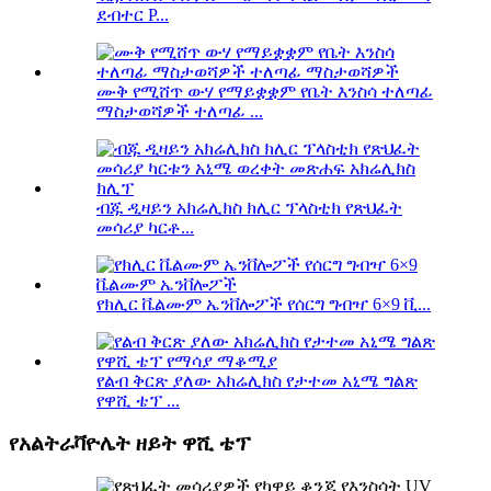
ደብተር P...
ሙቅ የሚሸጥ ውሃ የማይቋቋም የቤት እንስሳ ተለጣፊ
ማስታወሻዎች ተለጣፊ ...
ብጁ ዲዛይን አክሬሊክስ ክሊር ፕላስቲክ የጽህፈት
መሳሪያ ካርቶ...
የክሊር ቬልሙም ኤንቨሎፖች የሰርግ ግብዣ 6×9 ቪ...
የልብ ቅርጽ ያለው አክሬሊክስ የታተመ አኒሜ ግልጽ
የዋሺ ቴፕ ...
የአልትራቫዮሌት ዘይት ዋሺ ቴፕ