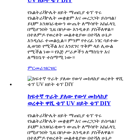
UV ዘይት ቴፕ DIY
የአልትራቫዮሌት ዘይት ማጠቢያ ቴፕ ጥሩ
የአልትራቫዮሌት መቋቋም እና መረጋጋት ይሰጣል፣
ይህም አንጸባራቂውን ውጤት ለማሳየት አስፈላጊ
በሚሆንበት ጊዜ በቦታው እንዲቆይ ያስችለዋል።
በተለምዶ የወረቀት መልቀቂያው በተሻለ ሁኔታ
እንዲሰራ ተመልሷል። ምንም የተረፈ ነገር ሳይተው
ሊወገድ የሚችል እና እንደገና ጥቅም ላይ ሊውል
የሚችል ነው። የእጅ ሥራዎችን ለማስጌጥ እና
ለማስጌጥ ተስማሚ ነው።
ምርመራ
ዝርዝር
ከፍተኛ ጥራት ያለው የውሃ መከላከያ
ወረቀት ዋሺ ቴፕ UV ዘይት ቴፕ DIY
የአልትራቫዮሌት ዘይት ማጠቢያ ቴፕ ጥሩ
የአልትራቫዮሌት መቋቋም እና መረጋጋት ይሰጣል፣
ይህም አንጸባራቂውን ውጤት ለማሳየት አስፈላጊ
በሚሆንበት ጊዜ በቦታው እንዲቆይ ያስችለዋል።
በተለምዶ የወረቀት መልቀቂያው በተሻለ ሁኔታ