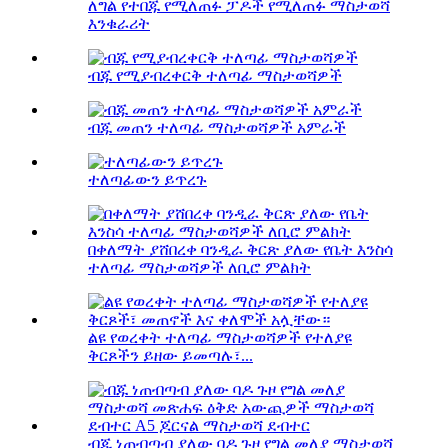
ለግል የተበጁ የሚለጠፉ ፓዶች የሚለጠፉ ማስታወሻ
እንቁራሪት
ብጁ የሚያብረቀርቅ ተለጣፊ ማስታወሻዎች
ብጁ መጠን ተለጣፊ ማስታወሻዎች አምራች
ተለጣፊውን ይጥረጉ
በቀለማት ያሸበረቀ ባንዲራ ቅርጽ ያለው የቤት እንስሳ
ተለጣፊ ማስታወሻዎች ለቢሮ ምልክት
ልዩ የወረቀት ተለጣፊ ማስታወሻዎች የተለያዩ
ቅርጾችን ይዘው ይመጣሉ፣...
ብጁ ነጠብጣብ ያለው ባዶ ጉዞ የግል መለያ ማስታወሻ