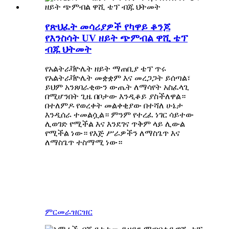
የጽህፈት መሳሪያዎች የካዋይ ቆንጆ
የእንስሳት UV ዘይት ጭምብል ዋሺ ቴፕ
ብጁ ህትመት
የአልትራቫዮሌት ዘይት ማጠቢያ ቴፕ ጥሩ
የአልትራቫዮሌት መቋቋም እና መረጋጋት ይሰጣል፣
ይህም አንጸባራቂውን ውጤት ለማሳየት አስፈላጊ
በሚሆንበት ጊዜ በቦታው እንዲቆይ ያስችለዋል።
በተለምዶ የወረቀት መልቀቂያው በተሻለ ሁኔታ
እንዲሰራ ተመልሷል። ምንም የተረፈ ነገር ሳይተው
ሊወገድ የሚችል እና እንደገና ጥቅም ላይ ሊውል
የሚችል ነው። የእጅ ሥራዎችን ለማስጌጥ እና
ለማስጌጥ ተስማሚ ነው።
ምርመራ
ዝርዝር