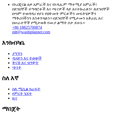
የኦሪጂናል ዕቃ አምራች እና የኦዲኤም ማተሚያ አምራች፣
በደንበኞች ተግዳሮቶች እና ጫናዎች ላይ እናተኩራለን፣ ለደንበኞች
በጣም ተወዳዳሪ የሆኑ የህትመት ምርቶችን መፍትሄዎችን
ማቅረባችንን እንቀጥላለን። በደንበኞች የሚታመን አቅራቢ እና
በሠራተኞች የሚታወቅ የሙያ ልማት ቦታ ይሁኑ።
+86 18825700874
pitt@washiplanner.com
እንክብካቤ
ያግኙን
ዲዛይን እና ትዕዛዞች
ቅናሽ እና ዝግጅት
ጭነት
ስለ እኛ
ስለ ሚሲል ክራፍት
የምርት ሂደት
ዜና
ማበጀት