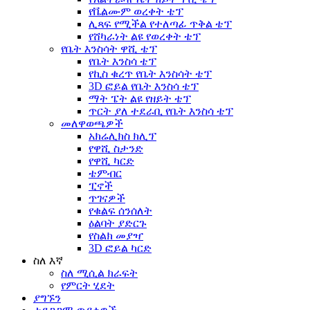
የቬልሙም ወረቀት ቴፕ
ሊጻፍ የሚችል የተለጣፊ ጥቅል ቴፕ
የሸካራነት ልዩ የወረቀት ቴፕ
የቤት እንስሳት ዋሺ ቴፕ
የቤት እንስሳ ቴፕ
የኪስ ቁረጥ የቤት እንስሳት ቴፕ
3D ፎይል የቤት እንስሳ ቴፕ
ማት ፔት ልዩ የዘይት ቴፕ
ጥርት ያለ ተደራቢ የቤት እንስሳ ቴፕ
መለዋወጫዎች
አክሬሊክስ ክሊፕ
የዋሺ ስታንድ
የዋሺ ካርድ
ቴምብር
ፒኖች
ጥገናዎች
የቁልፍ ሰንሰለት
ዕልባት ያድርጉ
የስልክ መያዣ
3D ፎይል ካርድ
ስለ እኛ
ስለ ሚሲል ክራፍት
የምርት ሂደት
ያግኙን