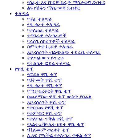
የስፌት እና የኮርቻ ስፌት ማስታወሻ ደብተር
ልዩ የሽፋን ማስታወሻ ደብተር
ተለጣፊ
የፑፊ ተለጣፊ
የዲ ቁረጥ ተለጣፊ
የተለጠፈ ተለጣፊ
ተግባራዊ ተለጣፊዎች
የራስጌ ስክሪፕቶች ተለጣፊ
ሳምንታዊ ኪቶች ተለጣፊ
አይሪስሰንት ብልጭልጭ ተደራቢ ተለጣፊ
ተለጣፊውን ይጥረጉ
የ3-ልኬት ፎይል ተለጣፊ
የዋሺ ቴፕ
የፎይል ዋሺ ቴፕ
የህትመት ዋሺ ቴፕ
የዲ ቁረጥ ዋሺ ቴፕ
የሚያብረቀርቅ ዋሺ ቴፕ
በጨለማው ዋሺ ቴፕ ውስጥ ያበራል
አይሪስሰንት ዋሺ ቴፕ
የተበሳጨ የዋሺ ቴፕ
የቴምብር ዋሺ ቴፕ
የተለጣፊ ጥቅል ዋሺ ቴፕ
የአልትራቫዮሌት ዘይት ዋሺ ቴፕ
የቬልሙም ወረቀት ቴፕ
ሊጻፍ የሚችል የተለጣፊ ጥቅል ቴፕ