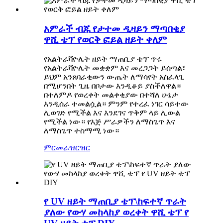
አምራች ብጁ የታተመ ዲዛይን ማጣበቂያ
ዋሺ ቴፕ የወርቅ ፎይል ዘይት ቀለም
የአልትራቫዮሌት ዘይት ማጠቢያ ቴፕ ጥሩ
የአልትራቫዮሌት መቋቋም እና መረጋጋት ይሰጣል፣
ይህም አንጸባራቂውን ውጤት ለማሳየት አስፈላጊ
በሚሆንበት ጊዜ በቦታው እንዲቆይ ያስችለዋል።
በተለምዶ የወረቀት መልቀቂያው በተሻለ ሁኔታ
እንዲሰራ ተመልሷል። ምንም የተረፈ ነገር ሳይተው
ሊወገድ የሚችል እና እንደገና ጥቅም ላይ ሊውል
የሚችል ነው። የእጅ ሥራዎችን ለማስጌጥ እና
ለማስጌጥ ተስማሚ ነው።
ምርመራ
ዝርዝር
የ UV ዘይት ማጠቢያ ቴፕ\ከፍተኛ ጥራት
ያለው የውሃ መከላከያ ወረቀት ዋሺ ቴፕ የ