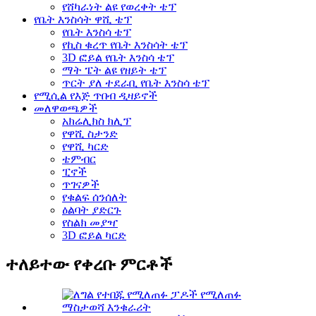
የሸካራነት ልዩ የወረቀት ቴፕ
የቤት እንስሳት ዋሺ ቴፕ
የቤት እንስሳ ቴፕ
የኪስ ቁረጥ የቤት እንስሳት ቴፕ
3D ፎይል የቤት እንስሳ ቴፕ
ማት ፔት ልዩ የዘይት ቴፕ
ጥርት ያለ ተደራቢ የቤት እንስሳ ቴፕ
የሚሲል የእጅ ጥበብ ዲዛይኖች
መለዋወጫዎች
አክሬሊክስ ክሊፕ
የዋሺ ስታንድ
የዋሺ ካርድ
ቴምብር
ፒኖች
ጥገናዎች
የቁልፍ ሰንሰለት
ዕልባት ያድርጉ
የስልክ መያዣ
3D ፎይል ካርድ
ተለይተው የቀረቡ ምርቶች