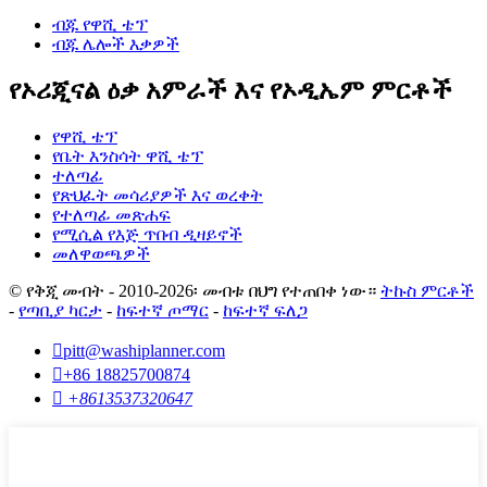
ብጁ የዋሺ ቴፕ
ብጁ ሌሎች እቃዎች
የኦሪጂናል ዕቃ አምራች እና የኦዲኤም ምርቶች
የዋሺ ቴፕ
የቤት እንስሳት ዋሺ ቴፕ
ተለጣፊ
የጽህፈት መሳሪያዎች እና ወረቀት
የተለጣፊ መጽሐፍ
የሚሲል የእጅ ጥበብ ዲዛይኖች
መለዋወጫዎች
© የቅጂ መብት - 2010-2026፡ መብቱ በህግ የተጠበቀ ነው።
ትኩስ ምርቶች
-
የጣቢያ ካርታ
-
ከፍተኛ ጦማር
-
ከፍተኛ ፍለጋ

pitt@washiplanner.com

+86 18825700874

+8613537320647