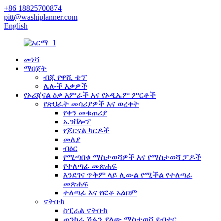
+86 18825700874
pitt@washiplanner.com
English
መነሻ
ማበጀት
ብጁ የዋሺ ቴፕ
ሌሎች እቃዎች
የኦሪጂናል ዕቃ አምራች እና የኦዲኤም ምርቶች
የጽህፈት መሳሪያዎች እና ወረቀት
የቀን መቁጠሪያ
ኤንቨሎፕ
የጆርናል ካርዶች
መለያ
ብዕር
የሚጣበቁ ማስታወሻዎች እና የማስታወሻ ፓዶች
የተለጣፊ መጽሐፍ
እንደገና ጥቅም ላይ ሊውል የሚችል የተለጣፊ
መጽሐፍ
ተለጣፊ እና የፎቶ አልበም
ኖትቡክ
ስፒራል ኖትቡክ
ጠንካራ ሽፋን ያለው ማስታወሻ ደብተር