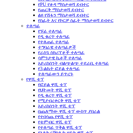
የPU የቆዳ ማስታወሻ ደብተር
የጨርቅ ማስታወሻ ደብተር
ልዩ የሽፋን ማስታወሻ ደብተር
የስፌት እና የኮርቻ ስፌት ማስታወሻ ደብተር
ተለጣፊ
የፑፊ ተለጣፊ
የዲ ቁረጥ ተለጣፊ
የተለጠፈ ተለጣፊ
ተግባራዊ ተለጣፊዎች
የራስጌ ስክሪፕቶች ተለጣፊ
ሳምንታዊ ኪቶች ተለጣፊ
አይሪስሰንት ብልጭልጭ ተደራቢ ተለጣፊ
የ3-ልኬት ፎይል ተለጣፊ
ተለጣፊውን ይጥረጉ
የዋሺ ቴፕ
የፎይል ዋሺ ቴፕ
የህትመት ዋሺ ቴፕ
የዲ ቁረጥ ዋሺ ቴፕ
የሚያብረቀርቅ ዋሺ ቴፕ
አይሪስሰንት ዋሺ ቴፕ
በጨለማው ዋሺ ቴፕ ውስጥ ያበራል
የተበሳጨ የዋሺ ቴፕ
የቴምብር ዋሺ ቴፕ
የተለጣፊ ጥቅል ዋሺ ቴፕ
የአልትራቫዮሌት ዘይት ዋሺ ቴፕ