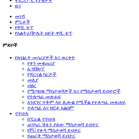
ተደጋጋሚ ጥያቄዎች
ዜና
መነሻ
ምርቶች
የዋሺ ቴፕ
የአልትራቫዮሌት ዘይት ዋሺ ቴፕ
ምድቦች
የጽህፈት መሳሪያዎች እና ወረቀት
የቀን መቁጠሪያ
ኤንቨሎፕ
የጆርናል ካርዶች
መለያ
ብዕር
የሚጣበቁ ማስታወሻዎች እና የማስታወሻ ደብተሮች
የተለጣፊ መጽሐፍ
እንደገና ጥቅም ላይ ሊውል የሚችል የተለጣፊ መጽሐፍ
ተለጣፊ እና የፎቶ አልበም
ኖትቡክ
ስፒራል ኖትቡክ
ጠንካራ ሽፋን ያለው ማስታወሻ ደብተር
የPU የቆዳ ማስታወሻ ደብተር
የጨርቅ ማስታወሻ ደብተር