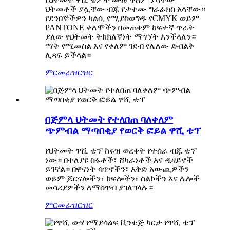
ህትመቶች ያሏቸው ብጁ የታተሙ ግራፊክስ አላቸው።
የደንበኞችዎን ካልሲ የሚያስወግዱ የCMYK ወይም
PANTONE ቀለሞችን በመጠቀም ከፍተኛ ጥራት
ያለው የህትመት ትክክለኛነት ማግኘት እንችላለን።
ማት የሚመስል እና የቀለም ገደብ የሌለው ድብልቅ
ሊጻፍ ይችላል።
ምርመራ
ዝርዝር
በጅምላ ህትመት የተለበጠ ባለቀለም
ጭምብል ማጣበቂያ የወርቅ ፎይል ዋሺ ቴፕ
የህትመት ዋሺ ቴፕ ከሩዝ ወረቀት የተሰራ ብጁ ቴፕ
ነው። በተለያዩ ስፋቶች፣ ሸካራነቶች እና ዲዛይኖች
ይገኛል። በዋናነት ሳጥኖችን፣ እቅድ አውጪዎችን
ወይም ጆርናሎችን፣ ክፍሎችን፣ ስልኮችን እና ሌሎች
መሳሪያዎችን ለማስዋብ ያገለግላሉ።
ምርመራ
ዝርዝር