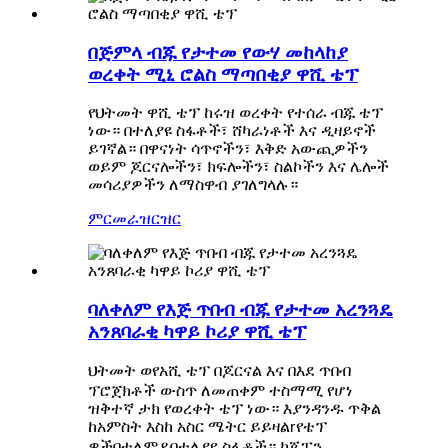
በጅምላ ብጁ የታተመ የውሃ መከላከያ
ወረቀት ሚኒ ሮልስ ማጣበቂያ ዋሺ ቴፕ
የህትመት ዋሺ ቴፕ ከሩዝ ወረቀት የተሰራ ብጁ ቴፕ
ነው። በተለያዩ ስፋቶች፣ ሸካራነቶች እና ዲዛይኖች
ይገኛል። በዋናነት ሳጥኖችን፣ እቅድ አውጪዎችን
ወይም ጆርናሎችን፣ ክፍሎችን፣ ስልኮችን እና ሌሎች
መሳሪያዎችን ለማስዋብ ያገለግላሉ።
ምርመራ
ዝርዝር
ባለቀለም የእጅ ጥበብ ብጁ የታተመ አረንጓዴ
አንጸባራቂ ካዋይ ኮሪያ ዋሺ ቴፕ
የአሺ ቴፕ በጆርናል እና በእደ ጥበብ
ህትመት ወ
ፕሮጀክቶች ውስጥ ለመጠቀም ተስማሚ የሆነ
ዝቅተኛ ታክ የወረቀት ቴፕ ነው። እያንዳንዱ ጥቅል
ከአምስት እስከ አስር ሜትር ይይዛል
የቴፕ
r
ዎች
በተለያዩ ስፋቶች። ከጃፓን
በተለምዶ