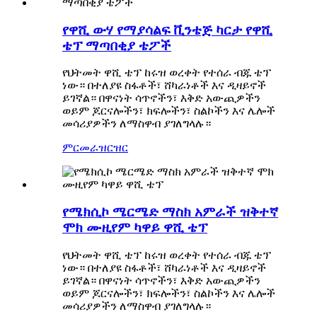
የዋሺ ውሃ የማያሳልፍ ቪንቴጅ ካርታ የዋሺ
ቴፕ ማጣበቂያ ቴፖች
የህትመት ዋሺ ቴፕ ከሩዝ ወረቀት የተሰራ ብጁ ቴፕ
ነው። በተለያዩ ስፋቶች፣ ሸካራነቶች እና ዲዛይኖች
ይገኛል። በዋናነት ሳጥኖችን፣ እቅድ አውጪዎችን
ወይም ጆርናሎችን፣ ክፍሎችን፣ ስልኮችን እና ሌሎች
መሳሪያዎችን ለማስዋብ ያገለግላሉ።
ምርመራ
ዝርዝር
የሜክሲኮ ሜርሜድ ማስክ አምራች ዝቅተኛ
ሞክ ሙዚየም ካዋይ ዋሺ ቴፕ
የህትመት ዋሺ ቴፕ ከሩዝ ወረቀት የተሰራ ብጁ ቴፕ
ነው። በተለያዩ ስፋቶች፣ ሸካራነቶች እና ዲዛይኖች
ይገኛል። በዋናነት ሳጥኖችን፣ እቅድ አውጪዎችን
ወይም ጆርናሎችን፣ ክፍሎችን፣ ስልኮችን እና ሌሎች
መሳሪያዎችን ለማስዋብ ያገለግላሉ።