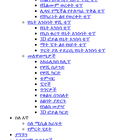
የቬልሙም ወረቀት ቴፕ
ሊጻፍ የሚችል የተለጣፊ ጥቅል ቴፕ
የሸካራነት ልዩ የወረቀት ቴፕ
የቤት እንስሳት ዋሺ ቴፕ
የቤት እንስሳ ቴፕ
የኪስ ቁረጥ የቤት እንስሳት ቴፕ
3D ፎይል የቤት እንስሳ ቴፕ
ማት ፔት ልዩ የዘይት ቴፕ
ጥርት ያለ ተደራቢ የቤት እንስሳ ቴፕ
መለዋወጫዎች
አክሬሊክስ ክሊፕ
የዋሺ ስታንድ
የዋሺ ካርድ
ቴምብር
ፒኖች
ጥገናዎች
የቁልፍ ሰንሰለት
ዕልባት ያድርጉ
የስልክ መያዣ
3D ፎይል ካርድ
ስለ እኛ
ስለ ሚሲል ክራፍት
የምርት ሂደት
ያግኙን