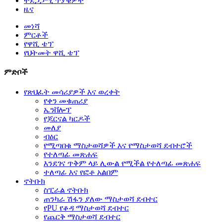
ተደጋጋሚ ጥያቄዎች
ዜና
መነሻ
ምርቶች
የዋሺ ቴፕ
የህትመት ዋሺ ቴፕ
ምድቦች
የጽህፈት መሳሪያዎች እና ወረቀት
የቀን መቁጠሪያ
ኤንቨሎፕ
የጆርናል ካርዶች
መለያ
ብዕር
የሚጣበቁ ማስታወሻዎች እና የማስታወሻ ደብተሮች
የተለጣፊ መጽሐፍ
እንደገና ጥቅም ላይ ሊውል የሚችል የተለጣፊ መጽሐፍ
ተለጣፊ እና የፎቶ አልበም
ኖትቡክ
ስፒራል ኖትቡክ
ጠንካራ ሽፋን ያለው ማስታወሻ ደብተር
የPU የቆዳ ማስታወሻ ደብተር
የጨርቅ ማስታወሻ ደብተር