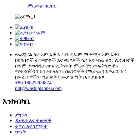
ምርመራ
ዝርዝር
የኦሪጂናል ዕቃ አምራች እና የኦዲኤም ማተሚያ አምራች፣
በደንበኞች ተግዳሮቶች እና ጫናዎች ላይ እናተኩራለን፣ ለደንበኞች
በጣም ተወዳዳሪ የሆኑ የህትመት ምርቶችን መፍትሄዎችን
ማቅረባችንን እንቀጥላለን። በደንበኞች የሚታመን አቅራቢ እና
በሠራተኞች የሚታወቅ የሙያ ልማት ቦታ ይሁኑ።
+86 18825700874
pitt@washiplanner.com
እንክብካቤ
ያግኙን
ዲዛይን እና ትዕዛዞች
ቅናሽ እና ዝግጅት
ጭነት