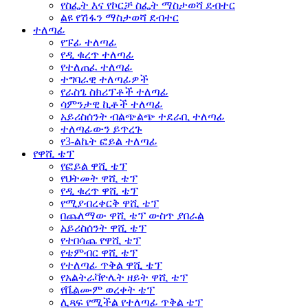
የስፌት እና የኮርቻ ስፌት ማስታወሻ ደብተር
ልዩ የሽፋን ማስታወሻ ደብተር
ተለጣፊ
የፑፊ ተለጣፊ
የዲ ቁረጥ ተለጣፊ
የተለጠፈ ተለጣፊ
ተግባራዊ ተለጣፊዎች
የራስጌ ስክሪፕቶች ተለጣፊ
ሳምንታዊ ኪቶች ተለጣፊ
አይሪስሰንት ብልጭልጭ ተደራቢ ተለጣፊ
ተለጣፊውን ይጥረጉ
የ3-ልኬት ፎይል ተለጣፊ
የዋሺ ቴፕ
የፎይል ዋሺ ቴፕ
የህትመት ዋሺ ቴፕ
የዲ ቁረጥ ዋሺ ቴፕ
የሚያብረቀርቅ ዋሺ ቴፕ
በጨለማው ዋሺ ቴፕ ውስጥ ያበራል
አይሪስሰንት ዋሺ ቴፕ
የተበሳጨ የዋሺ ቴፕ
የቴምብር ዋሺ ቴፕ
የተለጣፊ ጥቅል ዋሺ ቴፕ
የአልትራቫዮሌት ዘይት ዋሺ ቴፕ
የቬልሙም ወረቀት ቴፕ
ሊጻፍ የሚችል የተለጣፊ ጥቅል ቴፕ