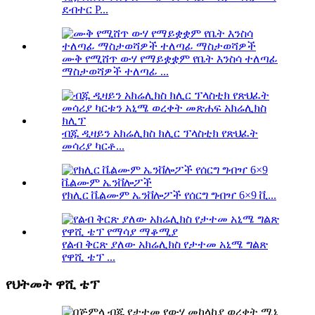
ደብተር P...
ሙቅ የሚሸጥ ውሃ የማይቋቋም የቤት እንስሳ ተለጣፊ
ማስታወሻዎች ተለጣፊ ...
ብጁ ዲዛይን አክሬሊክስ ክሊር ፕላስቲክ የጽህፈት
መሳሪያ ካርቶ...
የክሊር ቬልሙም ኤንቨሎፖች የሰርግ ግብዣ 6×9 ቪ...
የልብ ቅርጽ ያለው አክሬሊክስ የታተመ አኒሜ ግልጽ
የዋሺ ቴፕ ...
የህትመት ዋሺ ቴፕ