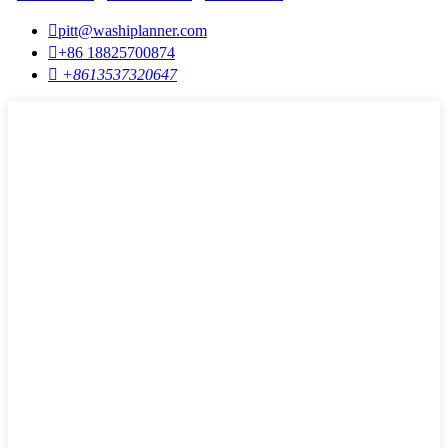

pitt@washiplanner.com

+86 18825700874

+8613537320647