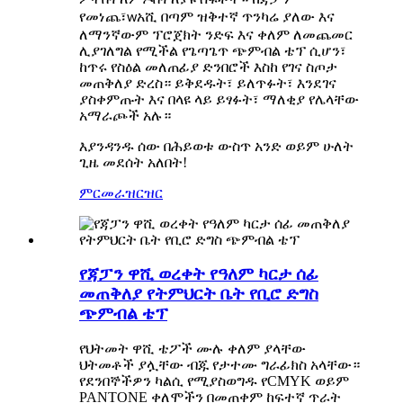
የመነጨ፣
አሺ በጣም ዝቅተኛ ጥንካሬ ያለው እና
w
ለማንኛውም ፕሮጀክት ንድፍ እና ቀለም ለመጨመር
ሊያገለግል የሚችል የጌጣጌጥ ጭምብል ቴፕ ሲሆን፣
ከጥሩ የስዕል መለጠፊያ ድንበሮች እስከ የገና ስጦታ
መጠቅለያ ድረስ። ይቅደዱት፣ ይለጥፉት፣ እንደገና
ያስቀምጡት እና በላዩ ላይ ይፃፉት፣ ማለቂያ የሌላቸው
አማራጮች አሉ።
እያንዳንዱ ሰው በሕይወቱ ውስጥ አንድ ወይም ሁለት
ጊዜ መደሰት አለበት!
ምርመራ
ዝርዝር
የጃፓን ዋሺ ወረቀት የዓለም ካርታ ሰፊ
መጠቅለያ የትምህርት ቤት የቢሮ ድግስ
ጭምብል ቴፕ
የህትመት ዋሺ ቴፖች ሙሉ ቀለም ያላቸው
ህትመቶች ያሏቸው ብጁ የታተሙ ግራፊክስ አላቸው።
የደንበኞችዎን ካልሲ የሚያስወግዱ የCMYK ወይም
PANTONE ቀለሞችን በመጠቀም ከፍተኛ ጥራት