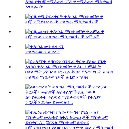
ለግል የተበጁ የሚለጠፉ ፓዶች የሚለጠፉ ማስታወሻ
እንቁራሪት
ብጁ የሚያብረቀርቅ ተለጣፊ ማስታወሻዎች
ብጁ መጠን ተለጣፊ ማስታወሻዎች አምራች
ተለጣፊውን ይጥረጉ
በቀለማት ያሸበረቀ ባንዲራ ቅርጽ ያለው የቤት እንስሳ
ተለጣፊ ማስታወሻዎች ለቢሮ ምልክት
ልዩ የወረቀት ተለጣፊ ማስታወሻዎች የተለያዩ
ቅርጾችን ይዘው ይመጣሉ፣...
ብጁ ነጠብጣብ ያለው ባዶ ጉዞ የግል መለያ ማስታወሻ