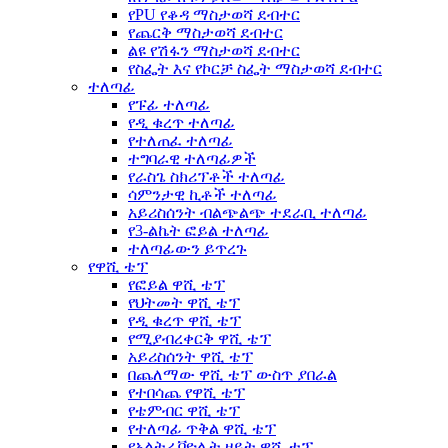
የPU የቆዳ ማስታወሻ ደብተር
የጨርቅ ማስታወሻ ደብተር
ልዩ የሽፋን ማስታወሻ ደብተር
የስፌት እና የኮርቻ ስፌት ማስታወሻ ደብተር
ተለጣፊ
የፑፊ ተለጣፊ
የዲ ቁረጥ ተለጣፊ
የተለጠፈ ተለጣፊ
ተግባራዊ ተለጣፊዎች
የራስጌ ስክሪፕቶች ተለጣፊ
ሳምንታዊ ኪቶች ተለጣፊ
አይሪስሰንት ብልጭልጭ ተደራቢ ተለጣፊ
የ3-ልኬት ፎይል ተለጣፊ
ተለጣፊውን ይጥረጉ
የዋሺ ቴፕ
የፎይል ዋሺ ቴፕ
የህትመት ዋሺ ቴፕ
የዲ ቁረጥ ዋሺ ቴፕ
የሚያብረቀርቅ ዋሺ ቴፕ
አይሪስሰንት ዋሺ ቴፕ
በጨለማው ዋሺ ቴፕ ውስጥ ያበራል
የተበሳጨ የዋሺ ቴፕ
የቴምብር ዋሺ ቴፕ
የተለጣፊ ጥቅል ዋሺ ቴፕ
የአልትራቫዮሌት ዘይት ዋሺ ቴፕ