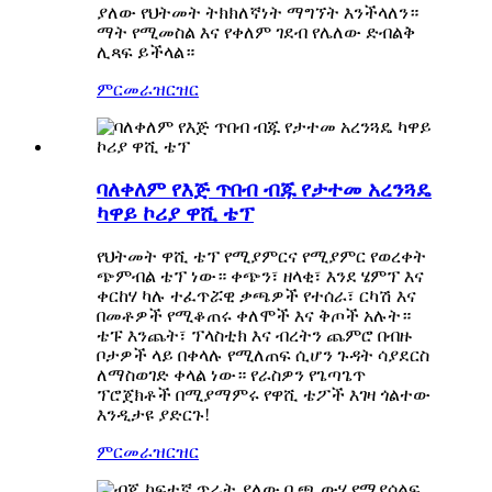
ያለው የህትመት ትክክለኛነት ማግኘት እንችላለን።
ማት የሚመስል እና የቀለም ገደብ የሌለው ድብልቅ
ሊጻፍ ይችላል።
ምርመራ
ዝርዝር
ባለቀለም የእጅ ጥበብ ብጁ የታተመ አረንጓዴ
ካዋይ ኮሪያ ዋሺ ቴፕ
የህትመት ዋሺ ቴፕ የሚያምርና የሚያምር የወረቀት
ጭምብል ቴፕ ነው። ቀጭን፣ ዘላቂ፣ እንደ ሄምፕ እና
ቀርከሃ ካሉ ተፈጥሯዊ ቃጫዎች የተሰራ፣ ርካሽ እና
በመቶዎች የሚቆጠሩ ቀለሞች እና ቅጦች አሉት።
ቴፑ እንጨት፣ ፕላስቲክ እና ብረትን ጨምሮ በብዙ
ቦታዎች ላይ በቀላሉ የሚለጠፍ ሲሆን ጉዳት ሳያደርስ
ለማስወገድ ቀላል ነው። የራስዎን የጌጣጌጥ
ፕሮጀክቶች በሚያማምሩ የዋሺ ቴፖች እገዛ ጎልተው
እንዲታዩ ያድርጉ!
ምርመራ
ዝርዝር