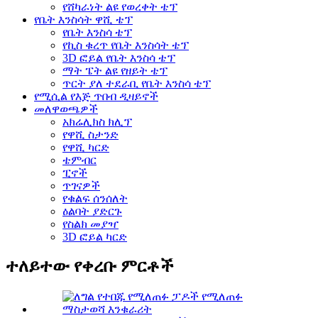
የሸካራነት ልዩ የወረቀት ቴፕ
የቤት እንስሳት ዋሺ ቴፕ
የቤት እንስሳ ቴፕ
የኪስ ቁረጥ የቤት እንስሳት ቴፕ
3D ፎይል የቤት እንስሳ ቴፕ
ማት ፔት ልዩ የዘይት ቴፕ
ጥርት ያለ ተደራቢ የቤት እንስሳ ቴፕ
የሚሲል የእጅ ጥበብ ዲዛይኖች
መለዋወጫዎች
አክሬሊክስ ክሊፕ
የዋሺ ስታንድ
የዋሺ ካርድ
ቴምብር
ፒኖች
ጥገናዎች
የቁልፍ ሰንሰለት
ዕልባት ያድርጉ
የስልክ መያዣ
3D ፎይል ካርድ
ተለይተው የቀረቡ ምርቶች