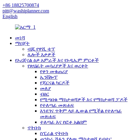
+86 18825700874
pitt@washiplanner.com
English
መነሻ
ማበጀት
ብጁ የዋሺ ቴፕ
ሌሎች እቃዎች
የኦሪጂናል ዕቃ አምራች እና የኦዲኤም ምርቶች
የጽህፈት መሳሪያዎች እና ወረቀት
የቀን መቁጠሪያ
ኤንቨሎፕ
የጆርናል ካርዶች
መለያ
ብዕር
የሚጣበቁ ማስታወሻዎች እና የማስታወሻ ፓዶች
የተለጣፊ መጽሐፍ
እንደገና ጥቅም ላይ ሊውል የሚችል የተለጣፊ
መጽሐፍ
ተለጣፊ እና የፎቶ አልበም
ኖትቡክ
ስፒራል ኖትቡክ
ጠንካራ ሽፋን ያለው ማስታወሻ ደብተር