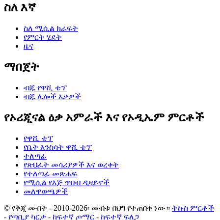
ስለ እኛ
ስለ ሚሲል ክራፍት
የምርት ሂደት
ዜና
ማበጀት
ብጁ የዋሺ ቴፕ
ብጁ ሌሎች እቃዎች
የኦሪጂናል ዕቃ አምራች እና የኦዲኤም ምርቶች
የዋሺ ቴፕ
የቤት እንስሳት ዋሺ ቴፕ
ተለጣፊ
የጽህፈት መሳሪያዎች እና ወረቀት
የተለጣፊ መጽሐፍ
የሚሲል የእጅ ጥበብ ዲዛይኖች
መለዋወጫዎች
© የቅጂ መብት - 2010-2026፡ መብቱ በህግ የተጠበቀ ነው።
ትኩስ ምርቶች
-
የጣቢያ ካርታ
-
ከፍተኛ ጦማር
-
ከፍተኛ ፍለጋ