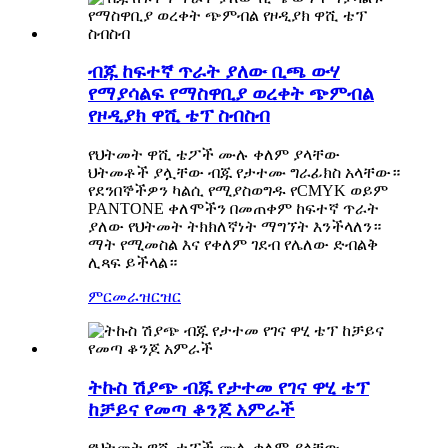
ብጁ ከፍተኛ ጥራት ያለው ቢጫ ውሃ
የማያሳልፍ የማስዋቢያ ወረቀት ጭምብል
የዞዲያክ ዋሺ ቴፕ ስብስብ
የህትመት ዋሺ ቴፖች ሙሉ ቀለም ያላቸው
ህትመቶች ያሏቸው ብጁ የታተሙ ግራፊክስ አላቸው።
የደንበኞችዎን ካልሲ የሚያስወግዱ የCMYK ወይም
PANTONE ቀለሞችን በመጠቀም ከፍተኛ ጥራት
ያለው የህትመት ትክክለኛነት ማግኘት እንችላለን።
ማት የሚመስል እና የቀለም ገደብ የሌለው ድብልቅ
ሊጻፍ ይችላል።
ምርመራ
ዝርዝር
ትኩስ ሽያጭ ብጁ የታተመ የገና ዋሂ ቴፕ
ከቻይና የመጣ ቆንጆ አምራች
የህትመት ዋሺ ቴፖች ሙሉ ቀለም ያላቸው