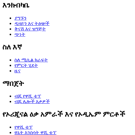
እንክብካቤ
ያግኙን
ዲዛይን እና ትዕዛዞች
ቅናሽ እና ዝግጅት
ጭነት
ስለ እኛ
ስለ ሚሲል ክራፍት
የምርት ሂደት
ዜና
ማበጀት
ብጁ የዋሺ ቴፕ
ብጁ ሌሎች እቃዎች
የኦሪጂናል ዕቃ አምራች እና የኦዲኤም ምርቶች
የዋሺ ቴፕ
የቤት እንስሳት ዋሺ ቴፕ