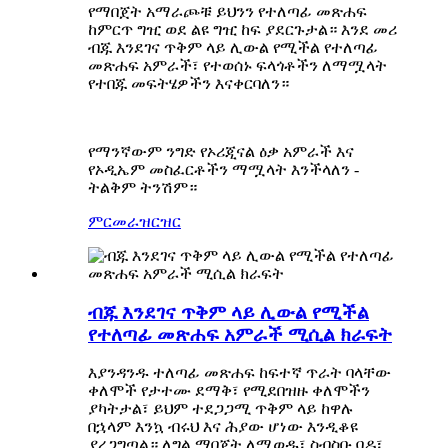
የማበጀት አማራጮቹ ይህንን የተለጣፊ መጽሐፍ
ከምርጥ ግዢ ወደ ልዩ ግዢ ከፍ ያደርጉታል። እንደ መሪ
ብጁ እንደገና ጥቅም ላይ ሊውል የሚችል የተለጣፊ
መጽሐፍ አምራች፣ የተወሰኑ ፍላጎቶችን ለማሟላት
የተበጁ መፍትሄዎችን እናቀርባለን።
የማንኛውም ንግድ የኦሪጂናል ዕቃ አምራች እና
የኦዲኤም መስፈርቶችን ማሟላት እንችላለን -
ትልቅም ትንሽም።
ምርመራ
ዝርዝር
ብጁ እንደገና ጥቅም ላይ ሊውል የሚችል
የተለጣፊ መጽሐፍ አምራች ሚሲል ክራፍት
እያንዳንዱ ተለጣፊ መጽሐፍ ከፍተኛ ጥራት ባላቸው
ቀለሞች የታተሙ ደማቅ፣ የሚደበዝዙ ቀለሞችን
ያካትታል፣ ይህም ተደጋጋሚ ጥቅም ላይ ከዋሉ
በኋላም እንኳ ብሩህ እና ሕያው ሆነው እንዲቆዩ
ያረጋግጣል። ለግል ማበጀት ለሚወዱ፣ ስብስቡ ባዶ፣