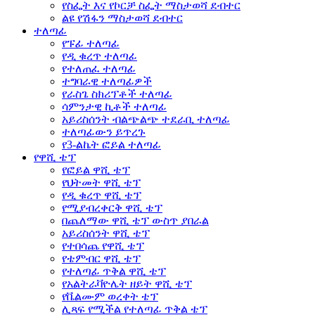
የስፌት እና የኮርቻ ስፌት ማስታወሻ ደብተር
ልዩ የሽፋን ማስታወሻ ደብተር
ተለጣፊ
የፑፊ ተለጣፊ
የዲ ቁረጥ ተለጣፊ
የተለጠፈ ተለጣፊ
ተግባራዊ ተለጣፊዎች
የራስጌ ስክሪፕቶች ተለጣፊ
ሳምንታዊ ኪቶች ተለጣፊ
አይሪስሰንት ብልጭልጭ ተደራቢ ተለጣፊ
ተለጣፊውን ይጥረጉ
የ3-ልኬት ፎይል ተለጣፊ
የዋሺ ቴፕ
የፎይል ዋሺ ቴፕ
የህትመት ዋሺ ቴፕ
የዲ ቁረጥ ዋሺ ቴፕ
የሚያብረቀርቅ ዋሺ ቴፕ
በጨለማው ዋሺ ቴፕ ውስጥ ያበራል
አይሪስሰንት ዋሺ ቴፕ
የተበሳጨ የዋሺ ቴፕ
የቴምብር ዋሺ ቴፕ
የተለጣፊ ጥቅል ዋሺ ቴፕ
የአልትራቫዮሌት ዘይት ዋሺ ቴፕ
የቬልሙም ወረቀት ቴፕ
ሊጻፍ የሚችል የተለጣፊ ጥቅል ቴፕ