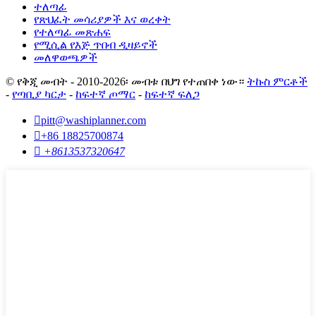
ተለጣፊ
የጽህፈት መሳሪያዎች እና ወረቀት
የተለጣፊ መጽሐፍ
የሚሲል የእጅ ጥበብ ዲዛይኖች
መለዋወጫዎች
© የቅጂ መብት - 2010-2026፡ መብቱ በህግ የተጠበቀ ነው።
ትኩስ ምርቶች
-
የጣቢያ ካርታ
-
ከፍተኛ ጦማር
-
ከፍተኛ ፍለጋ

pitt@washiplanner.com

+86 18825700874

+8613537320647