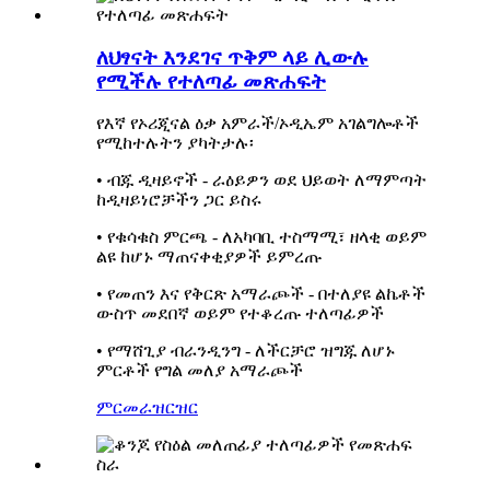
ለህፃናት እንደገና ጥቅም ላይ ሊውሉ
የሚችሉ የተለጣፊ መጽሐፍት
የእኛ የኦሪጂናል ዕቃ አምራች/ኦዲኤም አገልግሎቶች
የሚከተሉትን ያካትታሉ፡
• ብጁ ዲዛይኖች - ራዕይዎን ወደ ህይወት ለማምጣት
ከዲዛይነሮቻችን ጋር ይስሩ
• የቁሳቁስ ምርጫ - ለአካባቢ ተስማሚ፣ ዘላቂ ወይም
ልዩ ከሆኑ ማጠናቀቂያዎች ይምረጡ
• የመጠን እና የቅርጽ አማራጮች - በተለያዩ ልኬቶች
ውስጥ መደበኛ ወይም የተቆረጡ ተለጣፊዎች
• የማሸጊያ ብራንዲንግ - ለችርቻሮ ዝግጁ ለሆኑ
ምርቶች የግል መለያ አማራጮች
ምርመራ
ዝርዝር