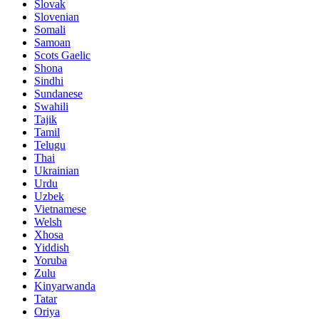
Slovak
Slovenian
Somali
Samoan
Scots Gaelic
Shona
Sindhi
Sundanese
Swahili
Tajik
Tamil
Telugu
Thai
Ukrainian
Urdu
Uzbek
Vietnamese
Welsh
Xhosa
Yiddish
Yoruba
Zulu
Kinyarwanda
Tatar
Oriya