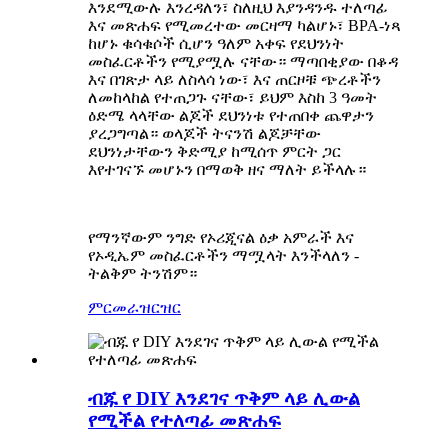
እንደሚውሉ እንረዳለን፣ ስለዚህ እያንዳንዱ ተለጣፊ
እና መጽሐፍ የሚመረተው መርዛማ ካልሆኑ፣ BPA-ነጻ
ከሆኑ ቁሳቁሶች ሲሆን ዓለም አቀፍ የደህንነት
መስፈርቶችን የሚያሟሉ ናቸው። ማጣበቂያው በቆዳ
እና በገጽታ ላይ ለስላሳ ነው፣ እና ጠርዞቹ ጭረቶችን
ለመከላከል የተጠጋጉ ናቸው፣ ይህም እስከ 3 ዓመት
ዕድሜ ላላቸው ልጆች ደህንነቱ የተጠበቀ ጨዋታን
ያረጋግጣል። ወላጆች ትናንሽ ልጆቻቸው
ደህንነታቸውን ቅድሚያ ከሚሰጥ ምርት ጋር
እየተገናኙ መሆኑን በማወቅ ዘና ማለት ይችላሉ።
የማንኛውም ንግድ የኦሪጂናል ዕቃ አምራች እና
የኦዲኤም መስፈርቶችን ማሟላት እንችላለን -
ትልቅም ትንሽም።
ምርመራ
ዝርዝር
ብጁ የ DIY እንደገና ጥቅም ላይ ሊውል
የሚችል የተለጣፊ መጽሐፍ