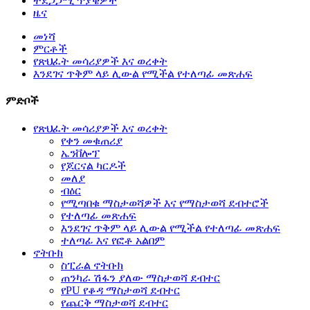
ተደጋጋሚ ጥያቄዎች
ዜና
መነሻ
ምርቶች
የጽህፈት መሳሪያዎች እና ወረቀት
እንደገና ጥቅም ላይ ሊውል የሚችል የተለጣፊ መጽሐፍ
ምድቦች
የጽህፈት መሳሪያዎች እና ወረቀት
የቀን መቁጠሪያ
ኤንቨሎፕ
የጆርናል ካርዶች
መለያ
ብዕር
የሚጣበቁ ማስታወሻዎች እና የማስታወሻ ደብተሮች
የተለጣፊ መጽሐፍ
እንደገና ጥቅም ላይ ሊውል የሚችል የተለጣፊ መጽሐፍ
ተለጣፊ እና የፎቶ አልበም
ኖትቡክ
ስፒራል ኖትቡክ
ጠንካራ ሽፋን ያለው ማስታወሻ ደብተር
የPU የቆዳ ማስታወሻ ደብተር
የጨርቅ ማስታወሻ ደብተር