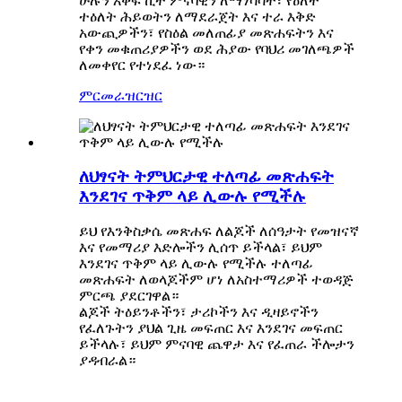
ሁሉን አቀፍ ኪት ምናባዊን ለማነሳሳት፣ የዕለት
ተዕለት ሕይወትን ለማደራጀት እና ተራ እቅድ
አውጪዎችን፣ የስዕል መለጠፊያ መጽሐፍትን እና
የቀን መቁጠሪያዎችን ወደ ሕያው የባህሪ መገለጫዎች
ለመቀየር የተነደፈ ነው።
ምርመራ
ዝርዝር
ለህፃናት ትምህርታዊ ተለጣፊ መጽሐፍት
እንደገና ጥቅም ላይ ሊውሉ የሚችሉ
ይህ የእንቅስቃሴ መጽሐፍ ለልጆች ለሰዓታት የመዝናኛ
እና የመማሪያ እድሎችን ሊሰጥ ይችላል፣ ይህም
እንደገና ጥቅም ላይ ሊውሉ የሚችሉ ተለጣፊ
መጽሐፍት ለወላጆችም ሆነ ለአስተማሪዎች ተወዳጅ
ምርጫ ያደርገዋል።
ልጆች ትዕይንቶችን፣ ታሪኮችን እና ዲዛይኖችን
የፈለጉትን ያህል ጊዜ መፍጠር እና እንደገና መፍጠር
ይችላሉ፣ ይህም ምናባዊ ጨዋታ እና የፈጠራ ችሎታን
ያዳብራል።