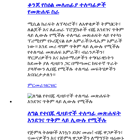
ቆንጆ የስዕል መለጠፊያ ተለጣፊዎች
የመጽሐፍ ስራ
ሚሲል ክራፍት ለፕላነሮች፣ ለአዋቂዎች ትምህርት፣
ለልጆች እና ለፈጠራ ፕሮጀክቶች ብጁ እንደገና ጥቅም
ላይ ሊውሉ የሚችሉ ተለጣፊ መጽሐፍት ላይ የተካነ
ፕሪሚየም የኦሪጂናል ዕቃ አምራች/ኦዲኤም አምራች
ነው። እንደ መሪ ዳግም ጥቅም ላይ ሊውሉ የሚችሉ
የተለጣፊ መጽሐፍ አምራች፣ ብራንዶችን፣
ቸርቻሪዎችን እና አስተማሪዎችን ተግባራዊነትን
ከደመቅ ያለ ዲዛይን ጋር በማጣመር ከፍተኛ ጥራት
ያላቸውን ሊበጁ የሚችሉ ተለጣፊ መፍትሄዎችን
እናበረታታለን።
ምርመራ
ዝርዝር
ለግል የተበጁ ዲዛይኖች ተለጣፊ መጽሐፍት
እንደገና ጥቅም ላይ ሊውሉ የሚችሉ
የጅምላ ትዕዛዞች እንኳን ደህና መጡ! ብጁ ዋጋዎችን፣
ናሙናዎችን እና የጅምላ ዋጋዎችን ለማግኘት ዛሬውኑ