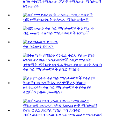
ለግል የተበጁ የሚለጠፉ ፓዶች የሚለጠፉ ማስታወሻ
እንቁራሪት
ብጁ የሚያብረቀርቅ ተለጣፊ ማስታወሻዎች
ብጁ መጠን ተለጣፊ ማስታወሻዎች አምራች
ተለጣፊውን ይጥረጉ
በቀለማት ያሸበረቀ ባንዲራ ቅርጽ ያለው የቤት እንስሳ
ተለጣፊ ማስታወሻዎች ለቢሮ ምልክት
ልዩ የወረቀት ተለጣፊ ማስታወሻዎች የተለያዩ
ቅርጾችን ይዘው ይመጣሉ፣...
ብጁ ነጠብጣብ ያለው ባዶ ጉዞ የግል መለያ ማስታወሻ