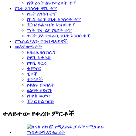
የሸካራነት ልዩ የወረቀት ቴፕ
የቤት እንስሳት ዋሺ ቴፕ
የቤት እንስሳ ቴፕ
የኪስ ቁረጥ የቤት እንስሳት ቴፕ
3D ፎይል የቤት እንስሳ ቴፕ
ማት ፔት ልዩ የዘይት ቴፕ
ጥርት ያለ ተደራቢ የቤት እንስሳ ቴፕ
የሚሲል የእጅ ጥበብ ዲዛይኖች
መለዋወጫዎች
አክሬሊክስ ክሊፕ
የዋሺ ስታንድ
የዋሺ ካርድ
ቴምብር
ፒኖች
ጥገናዎች
የቁልፍ ሰንሰለት
ዕልባት ያድርጉ
የስልክ መያዣ
3D ፎይል ካርድ
ተለይተው የቀረቡ ምርቶች