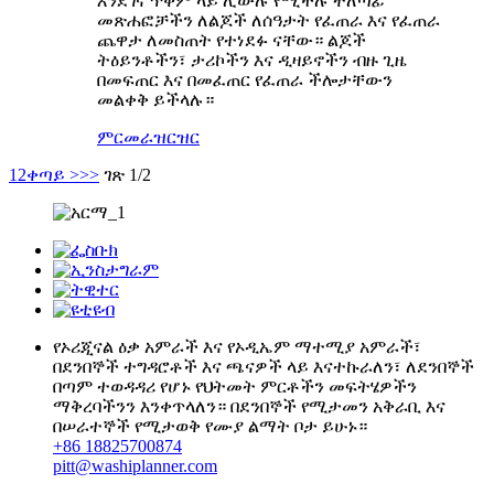
እንደገና ጥቅም ላይ ሊውሉ የሚችሉ ተለጣፊ
መጽሐፎቻችን ለልጆች ለሰዓታት የፈጠራ እና የፈጠራ
ጨዋታ ለመስጠት የተነደፉ ናቸው። ልጆች
ትዕይንቶችን፣ ታሪኮችን እና ዲዛይኖችን ብዙ ጊዜ
በመፍጠር እና በመፈጠር የፈጠራ ችሎታቸውን
መልቀቅ ይችላሉ።
ምርመራ
ዝርዝር
1
2
ቀጣይ >
>>
ገጽ 1/2
የኦሪጂናል ዕቃ አምራች እና የኦዲኤም ማተሚያ አምራች፣
በደንበኞች ተግዳሮቶች እና ጫናዎች ላይ እናተኩራለን፣ ለደንበኞች
በጣም ተወዳዳሪ የሆኑ የህትመት ምርቶችን መፍትሄዎችን
ማቅረባችንን እንቀጥላለን። በደንበኞች የሚታመን አቅራቢ እና
በሠራተኞች የሚታወቅ የሙያ ልማት ቦታ ይሁኑ።
+86 18825700874
pitt@washiplanner.com