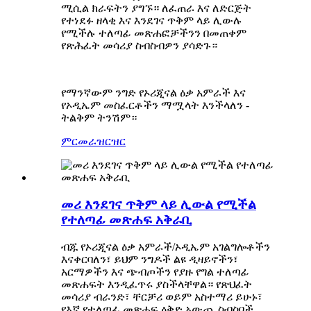
ሚሲል ክራፍትን ያግኙ። ለፈጠራ እና ለድርጅት
የተነደፉ ዘላቂ እና እንደገና ጥቅም ላይ ሊውሉ
የሚችሉ ተለጣፊ መጽሐፎቻችንን በመጠቀም
የጽሕፈት መሳሪያ ስብስብዎን ያሳድጉ።
የማንኛውም ንግድ የኦሪጂናል ዕቃ አምራች እና
የኦዲኤም መስፈርቶችን ማሟላት እንችላለን -
ትልቅም ትንሽም።
ምርመራ
ዝርዝር
መሪ እንደገና ጥቅም ላይ ሊውል የሚችል
የተለጣፊ መጽሐፍ አቅራቢ
ብጁ የኦሪጂናል ዕቃ አምራች/ኦዲኤም አገልግሎቶችን
እናቀርባለን፣ ይህም ንግዶች ልዩ ዲዛይኖችን፣
አርማዎችን እና ጭብጦችን የያዙ የግል ተለጣፊ
መጽሐፍት እንዲፈጥሩ ያስችላቸዋል። የጽህፈት
መሳሪያ ብራንድ፣ ቸርቻሪ ወይም አስተማሪ ይሁኑ፣
የእኛ የተለጣፊ መጽሐፍ ዕቅድ አውጪ ስብስቦች