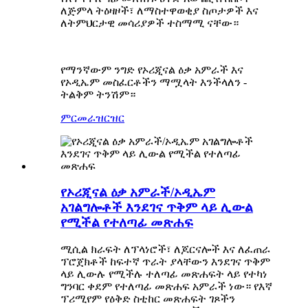
ለጅምላ ትዕዛዞች፣ ለማስተዋወቂያ ስጦታዎች እና
ለትምህርታዊ መሳሪያዎች ተስማሚ ናቸው።
የማንኛውም ንግድ የኦሪጂናል ዕቃ አምራች እና
የኦዲኤም መስፈርቶችን ማሟላት እንችላለን -
ትልቅም ትንሽም።
ምርመራ
ዝርዝር
የኦሪጂናል ዕቃ አምራች/ኦዲኤም
አገልግሎቶች እንደገና ጥቅም ላይ ሊውል
የሚችል የተለጣፊ መጽሐፍ
ሚሲል ክራፍት ለፕላነሮች፣ ለጆርናሎች እና ለፈጠራ
ፕሮጀክቶች ከፍተኛ ጥራት ያላቸውን እንደገና ጥቅም
ላይ ሊውሉ የሚችሉ ተለጣፊ መጽሐፍት ላይ የተካነ
ግንባር ቀደም የተለጣፊ መጽሐፍ አምራች ነው። የእኛ
ፕሪሚየም የዕቅድ ስቲከር መጽሐፍት ገጾችን