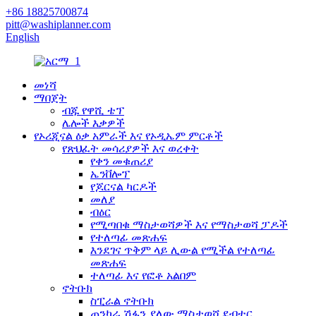
+86 18825700874
pitt@washiplanner.com
English
መነሻ
ማበጀት
ብጁ የዋሺ ቴፕ
ሌሎች እቃዎች
የኦሪጂናል ዕቃ አምራች እና የኦዲኤም ምርቶች
የጽህፈት መሳሪያዎች እና ወረቀት
የቀን መቁጠሪያ
ኤንቨሎፕ
የጆርናል ካርዶች
መለያ
ብዕር
የሚጣበቁ ማስታወሻዎች እና የማስታወሻ ፓዶች
የተለጣፊ መጽሐፍ
እንደገና ጥቅም ላይ ሊውል የሚችል የተለጣፊ
መጽሐፍ
ተለጣፊ እና የፎቶ አልበም
ኖትቡክ
ስፒራል ኖትቡክ
ጠንካራ ሽፋን ያለው ማስታወሻ ደብተር