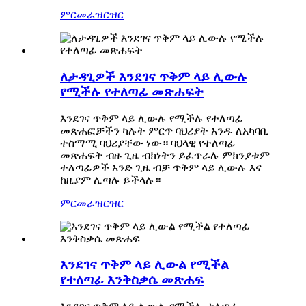
ምርመራ
ዝርዝር
ለታዳጊዎች እንደገና ጥቅም ላይ ሊውሉ
የሚችሉ የተለጣፊ መጽሐፍት
እንደገና ጥቅም ላይ ሊውሉ የሚችሉ የተለጣፊ
መጽሐፎቻችን ካሉት ምርጥ ባህሪያት አንዱ ለአካባቢ
ተስማሚ ባህሪያቸው ነው። ባህላዊ የተለጣፊ
መጽሐፍት ብዙ ጊዜ ብክነትን ይፈጥራሉ ምክንያቱም
ተለጣፊዎች አንድ ጊዜ ብቻ ጥቅም ላይ ሊውሉ እና
ከዚያም ሊጣሉ ይችላሉ።
ምርመራ
ዝርዝር
እንደገና ጥቅም ላይ ሊውል የሚችል
የተለጣፊ እንቅስቃሴ መጽሐፍ