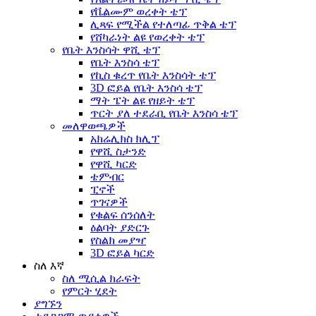
የቬልሙም ወረቀት ቴፕ
ሊጻፍ የሚችል የተለጣፊ ጥቅል ቴፕ
የሸካራነት ልዩ የወረቀት ቴፕ
የቤት እንስሳት ዋሺ ቴፕ
የቤት እንስሳ ቴፕ
የኪስ ቁረጥ የቤት እንስሳት ቴፕ
3D ፎይል የቤት እንስሳ ቴፕ
ማት ፔት ልዩ የዘይት ቴፕ
ጥርት ያለ ተደራቢ የቤት እንስሳ ቴፕ
መለዋወጫዎች
አክሬሊክስ ክሊፕ
የዋሺ ስታንድ
የዋሺ ካርድ
ቴምብር
ፒኖች
ጥገናዎች
የቁልፍ ሰንሰለት
ዕልባት ያድርጉ
የስልክ መያዣ
3D ፎይል ካርድ
ስለ እኛ
ስለ ሚሲል ክራፍት
የምርት ሂደት
ያግኙን