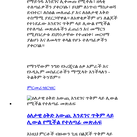
የማይጎዱ እንደገና ሊቀመጡ የሚችሉ፣ ዘላቂ
ተለጣፊዎችን ያቀርባሉ፣ ይህም ለነጥብ ማስታወሻ
ደብተር፣ ለስዕል መለጠፊያ እና ለዕለታዊ እቅድ
ተስማሚ ያደርጋቸዋል። ለአዋቂዎችም ሆነ ለልጆች
የተነደፈው እንደገና ጥቅም ላይ ሊውል የሚችል
የተለጣፊ መጽሐፋችን ፈጠራን እና መማርን
የሚያበረታቱ ደህንነታቸው የተጠበቀ፣ መርዛማ
ያልሆነ እና ለመላጥ ቀላል የሆኑ ተለጣፊዎችን
ያቀርባል።
የማንኛውም ንግድ የኦሪጂናል ዕቃ አምራች እና
የኦዲኤም መስፈርቶችን ማሟላት እንችላለን -
ትልቅም ትንሽም።
ምርመራ
ዝርዝር
ዕለታዊ ዕቅድ አውጪ እንደገና ጥቅም ላይ
ሊውል የሚችል የተለጣፊ መጽሐፍ
እነዚህ ምርቶች ብዙውን ጊዜ በልጆች ጥቅም ላይ