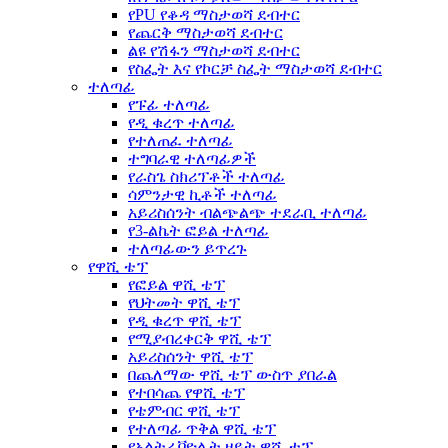
የPU የቆዳ ማስታወሻ ደብተር
የጨርቅ ማስታወሻ ደብተር
ልዩ የሽፋን ማስታወሻ ደብተር
የስፌት እና የኮርቻ ስፌት ማስታወሻ ደብተር
ተለጣፊ
የፑፊ ተለጣፊ
የዲ ቁረጥ ተለጣፊ
የተለጠፈ ተለጣፊ
ተግባራዊ ተለጣፊዎች
የራስጌ ስክሪፕቶች ተለጣፊ
ሳምንታዊ ኪቶች ተለጣፊ
አይሪስሰንት ብልጭልጭ ተደራቢ ተለጣፊ
የ3-ልኬት ፎይል ተለጣፊ
ተለጣፊውን ይጥረጉ
የዋሺ ቴፕ
የፎይል ዋሺ ቴፕ
የህትመት ዋሺ ቴፕ
የዲ ቁረጥ ዋሺ ቴፕ
የሚያብረቀርቅ ዋሺ ቴፕ
አይሪስሰንት ዋሺ ቴፕ
በጨለማው ዋሺ ቴፕ ውስጥ ያበራል
የተበሳጨ የዋሺ ቴፕ
የቴምብር ዋሺ ቴፕ
የተለጣፊ ጥቅል ዋሺ ቴፕ
የአልትራቫዮሌት ዘይት ዋሺ ቴፕ