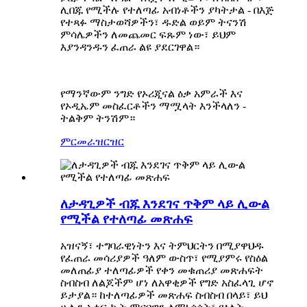
ሊበጁ የሚችሉ የተለጣፊ አብነቶችን ያካትታል - በእጅ
የተጻፉ ማስታወሻዎችን፣ ዱድል ወይም ትናንሽ
ምሳሌዎችን ለመጨመር ፍጹም ነው፣ ይህም
እያንዳንዱን ፈጠራ ልዩ ያደርገዋል።
የማንኛውም ንግድ የኦሪጂናል ዕቃ አምራች እና
የኦዲኤም መስፈርቶችን ማሟላት እንችላለን -
ትልቅም ትንሽም።
ምርመራ
ዝርዝር
ለታዳጊዎች ብጁ እንደገና ጥቅም ላይ ሊውል
የሚችል የተለጣፊ መጽሐፍ
አዝናኝ፣ ተግባራዊነትን እና ትምህርትን በሚያዋህዱ
የፈጠራ መሳሪያዎች ዓለም ውስጥ፣ የሚያምሩ የስዕል
መለጠፊያ ተለጣፊዎች የቀን መቁጠሪያ መጽሐፍት
ስብስብ ለልጆችም ሆነ ለአዋቂዎች የግድ አስፈላጊ ሆኖ
ይታያል። ከተለጣፊዎች መጽሐፍ ስብስብ በላይ፣ ይህ