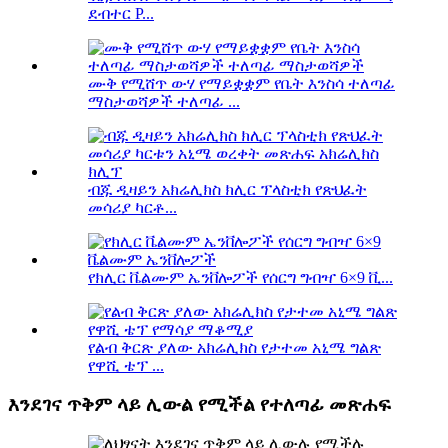
ደብተር P...
ሙቅ የሚሸጥ ውሃ የማይቋቋም የቤት እንስሳ ተለጣፊ
ማስታወሻዎች ተለጣፊ ...
ብጁ ዲዛይን አክሬሊክስ ክሊር ፕላስቲክ የጽህፈት
መሳሪያ ካርቶ...
የክሊር ቬልሙም ኤንቨሎፖች የሰርግ ግብዣ 6×9 ቪ...
የልብ ቅርጽ ያለው አክሬሊክስ የታተመ አኒሜ ግልጽ
የዋሺ ቴፕ ...
እንደገና ጥቅም ላይ ሊውል የሚችል የተለጣፊ መጽሐፍ