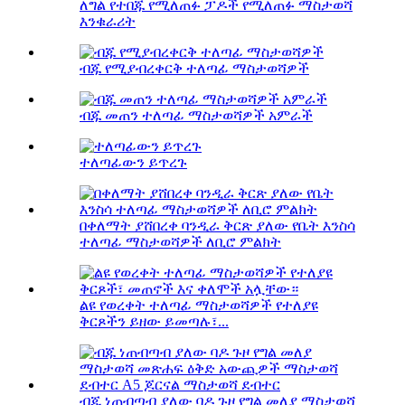
ለግል የተበጁ የሚለጠፉ ፓዶች የሚለጠፉ ማስታወሻ
እንቁራሪት
ብጁ የሚያብረቀርቅ ተለጣፊ ማስታወሻዎች
ብጁ መጠን ተለጣፊ ማስታወሻዎች አምራች
ተለጣፊውን ይጥረጉ
በቀለማት ያሸበረቀ ባንዲራ ቅርጽ ያለው የቤት እንስሳ
ተለጣፊ ማስታወሻዎች ለቢሮ ምልክት
ልዩ የወረቀት ተለጣፊ ማስታወሻዎች የተለያዩ
ቅርጾችን ይዘው ይመጣሉ፣...
ብጁ ነጠብጣብ ያለው ባዶ ጉዞ የግል መለያ ማስታወሻ