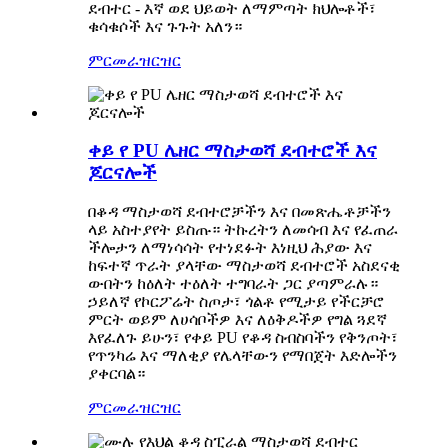
ደብተር - እኛ ወደ ህይወት ለማምጣት ክህሎቶች፣
ቁሳቁሶች እና ጉጉት አለን።
ምርመራ
ዝርዝር
ቀይ የ PU ሌዘር ማስታወሻ ደብተሮች እና
ጆርናሎች
በቆዳ ማስታወሻ ደብተሮቻችን እና በመጽሔቶቻችን
ላይ አስተያየት ይስጡ። ትኩረትን ለመሳብ እና የፈጠራ
ችሎታን ለማነሳሳት የተነደፉት እነዚህ ሕያው እና
ከፍተኛ ጥራት ያላቸው ማስታወሻ ደብተሮች አስደናቂ
ውበትን ከዕለት ተዕለት ተግባራት ጋር ያጣምራሉ።
ኃይለኛ የኮርፖሬት ስጦታ፣ ጎልቶ የሚታይ የችርቻሮ
ምርት ወይም ለሀሳቦችዎ እና ለዕቅዶችዎ የግል ጓደኛ
እየፈለጉ ይሁን፣ የቀይ PU የቆዳ ስብስባችን የቅንጦት፣
የጥንካሬ እና ማለቂያ የሌላቸውን የማበጀት እድሎችን
ያቀርባል።
ምርመራ
ዝርዝር