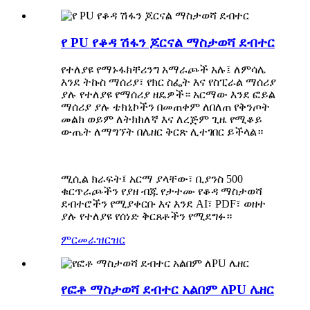
የ PU የቆዳ ሽፋን ጆርናል ማስታወሻ ደብተር
የተለያዩ የማኑፋክቸሪንግ አማራጮች አሉ፤ ለምሳሌ
እንደ ትኩስ ማሰሪያ፣ የክር ስፌት እና የስፒራል ማሰሪያ
ያሉ የተለያዩ የማሰሪያ ዘዴዎች። አርማው እንደ ፎይል
ማሰሪያ ያሉ ቴክኒኮችን በመጠቀም ለበለጠ የቅንጦት
መልክ ወይም ለትክክለኛ እና ለረጅም ጊዜ የሚቆይ
ውጤት ለማግኘት በሌዘር ቅርጽ ሊተገበር ይችላል።
ሚሲል ክራፍት፤ አርማ ያላቸው፣ ቢያንስ 500
ቁርጥራጮችን የያዘ ብጁ የታተሙ የቆዳ ማስታወሻ
ደብተሮችን የሚያቀርቡ እና እንደ AI፣ PDF፣ ወዘተ
ያሉ የተለያዩ የሰነድ ቅርጸቶችን የሚደግፉ።
ምርመራ
ዝርዝር
የፎቶ ማስታወሻ ደብተር አልበም ለPU ሌዘር