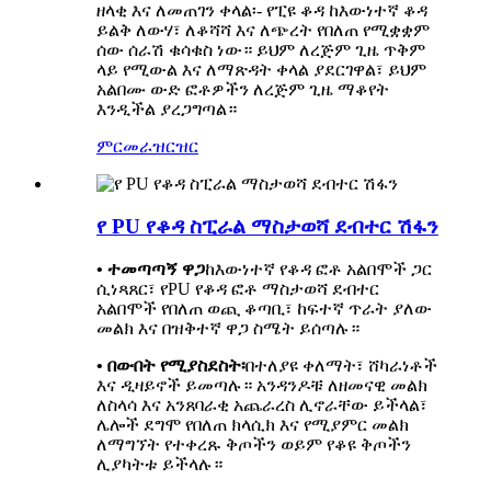
ዘላቂ እና ለመጠገን ቀላል፡- የፒዩ ቆዳ ከእውነተኛ ቆዳ
ይልቅ ለውሃ፣ ለቆሻሻ እና ለጭረት የበለጠ የሚቋቋም
ሰው ሰራሽ ቁሳቁስ ነው። ይህም ለረጅም ጊዜ ጥቅም
ላይ የሚውል እና ለማጽዳት ቀላል ያደርገዋል፣ ይህም
አልበሙ ውድ ፎቶዎችን ለረጅም ጊዜ ማቆየት
እንዲችል ያረጋግጣል።
ምርመራ
ዝርዝር
የ PU የቆዳ ስፒራል ማስታወሻ ደብተር ሽፋን
• ተመጣጣኝ ዋጋ
ከእውነተኛ የቆዳ ፎቶ አልበሞች ጋር
ሲነጻጸር፣ የPU የቆዳ ፎቶ ማስታወሻ ደብተር
አልበሞች የበለጠ ወጪ ቆጣቢ፣ ከፍተኛ ጥራት ያለው
መልክ እና በዝቅተኛ ዋጋ ስሜት ይሰጣሉ።
• በውበት የሚያስደስት፡
በተለያዩ ቀለማት፣ ሸካራነቶች
እና ዲዛይኖች ይመጣሉ። አንዳንዶቹ ለዘመናዊ መልክ
ለስላሳ እና አንጸባራቂ አጨራረስ ሊኖራቸው ይችላል፣
ሌሎች ደግሞ የበለጠ ክላሲክ እና የሚያምር መልክ
ለማግኘት የተቀረጹ ቅጦችን ወይም የቆዩ ቅጦችን
ሊያካትቱ ይችላሉ።