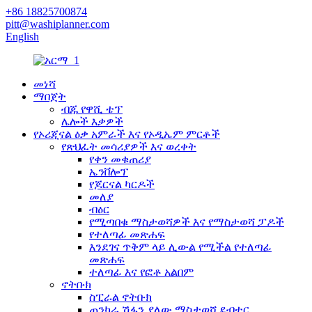
+86 18825700874
pitt@washiplanner.com
English
መነሻ
ማበጀት
ብጁ የዋሺ ቴፕ
ሌሎች እቃዎች
የኦሪጂናል ዕቃ አምራች እና የኦዲኤም ምርቶች
የጽህፈት መሳሪያዎች እና ወረቀት
የቀን መቁጠሪያ
ኤንቨሎፕ
የጆርናል ካርዶች
መለያ
ብዕር
የሚጣበቁ ማስታወሻዎች እና የማስታወሻ ፓዶች
የተለጣፊ መጽሐፍ
እንደገና ጥቅም ላይ ሊውል የሚችል የተለጣፊ
መጽሐፍ
ተለጣፊ እና የፎቶ አልበም
ኖትቡክ
ስፒራል ኖትቡክ
ጠንካራ ሽፋን ያለው ማስታወሻ ደብተር