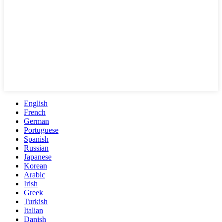
English
French
German
Portuguese
Spanish
Russian
Japanese
Korean
Arabic
Irish
Greek
Turkish
Italian
Danish