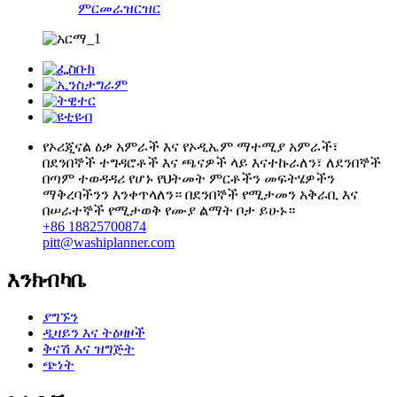
ምርመራ
ዝርዝር
የኦሪጂናል ዕቃ አምራች እና የኦዲኤም ማተሚያ አምራች፣
በደንበኞች ተግዳሮቶች እና ጫናዎች ላይ እናተኩራለን፣ ለደንበኞች
በጣም ተወዳዳሪ የሆኑ የህትመት ምርቶችን መፍትሄዎችን
ማቅረባችንን እንቀጥላለን። በደንበኞች የሚታመን አቅራቢ እና
በሠራተኞች የሚታወቅ የሙያ ልማት ቦታ ይሁኑ።
+86 18825700874
pitt@washiplanner.com
እንክብካቤ
ያግኙን
ዲዛይን እና ትዕዛዞች
ቅናሽ እና ዝግጅት
ጭነት