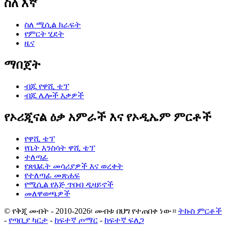
ስለ እኛ
ስለ ሚሲል ክራፍት
የምርት ሂደት
ዜና
ማበጀት
ብጁ የዋሺ ቴፕ
ብጁ ሌሎች እቃዎች
የኦሪጂናል ዕቃ አምራች እና የኦዲኤም ምርቶች
የዋሺ ቴፕ
የቤት እንስሳት ዋሺ ቴፕ
ተለጣፊ
የጽህፈት መሳሪያዎች እና ወረቀት
የተለጣፊ መጽሐፍ
የሚሲል የእጅ ጥበብ ዲዛይኖች
መለዋወጫዎች
© የቅጂ መብት - 2010-2026፡ መብቱ በህግ የተጠበቀ ነው።
ትኩስ ምርቶች
-
የጣቢያ ካርታ
-
ከፍተኛ ጦማር
-
ከፍተኛ ፍለጋ