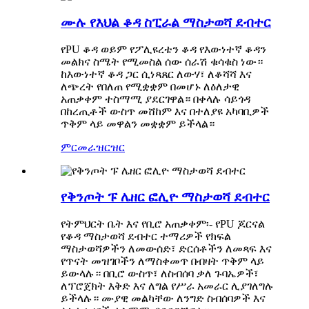
ሙሉ የእህል ቆዳ ስፒራል ማስታወሻ ደብተር
የPU ቆዳ ወይም የፖሊዩረቴን ቆዳ የእውነተኛ ቆዳን
መልክና ስሜት የሚመስል ሰው ሰራሽ ቁሳቁስ ነው።
ከእውነተኛ ቆዳ ጋር ሲነጻጸር ለውሃ፣ ለቆሻሻ እና
ለጭረት የበለጠ የሚቋቋም በመሆኑ ለዕለታዊ
አጠቃቀም ተስማሚ ያደርገዋል። በቀላሉ ሳይጎዳ
በከረጢቶች ውስጥ መሸከም እና በተለያዩ አካባቢዎች
ጥቅም ላይ መዋልን መቋቋም ይችላል።
ምርመራ
ዝርዝር
የቅንጦት ፑ ሌዘር ፎሊዮ ማስታወሻ ደብተር
የትምህርት ቤት እና የቢሮ አጠቃቀም፡- የPU ጆርናል
የቆዳ ማስታወሻ ደብተር ተማሪዎች የክፍል
ማስታወሻዎችን ለመውሰድ፣ ድርሰቶችን ለመጻፍ እና
የጥናት መዝገቦችን ለማስቀመጥ በብዛት ጥቅም ላይ
ይውላሉ። በቢሮ ውስጥ፣ ለስብሰባ ቃለ ጉባኤዎች፣
ለፕሮጀክት እቅድ እና ለግል የሥራ አመራር ሊያገለግሉ
ይችላሉ። ሙያዊ መልካቸው ለንግድ ስብሰባዎች እና