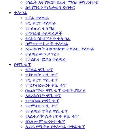
የስፌት እና የኮርቻ ስፌት ማስታወሻ ደብተር
ልዩ የሽፋን ማስታወሻ ደብተር
ተለጣፊ
የፑፊ ተለጣፊ
የዲ ቁረጥ ተለጣፊ
የተለጠፈ ተለጣፊ
ተግባራዊ ተለጣፊዎች
የራስጌ ስክሪፕቶች ተለጣፊ
ሳምንታዊ ኪቶች ተለጣፊ
አይሪስሰንት ብልጭልጭ ተደራቢ ተለጣፊ
ተለጣፊውን ይጥረጉ
የ3-ልኬት ፎይል ተለጣፊ
የዋሺ ቴፕ
የፎይል ዋሺ ቴፕ
የህትመት ዋሺ ቴፕ
የዲ ቁረጥ ዋሺ ቴፕ
የሚያብረቀርቅ ዋሺ ቴፕ
በጨለማው ዋሺ ቴፕ ውስጥ ያበራል
አይሪስሰንት ዋሺ ቴፕ
የተበሳጨ የዋሺ ቴፕ
የቴምብር ዋሺ ቴፕ
የተለጣፊ ጥቅል ዋሺ ቴፕ
የአልትራቫዮሌት ዘይት ዋሺ ቴፕ
የቬልሙም ወረቀት ቴፕ
ሊጻፍ የሚችል የተለጣፊ ጥቅል ቴፕ