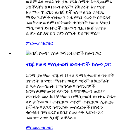
ወይም ልዩ መልእክት ያሉ የግል ስሜት እንዲጨምሩ
ያስችላቸዋል። በቆዳ ቀለም፣ ሸካራነት እና የገጽ
አቀማመጥ ረገድ ሊበጁ ይችላሉ። ለግል የተበጁ
ማድረጊያዎች ብዙውን ጊዜ የሚከናወኑት በቅርጽ፣
በመቅረጽ ወይም በህትመት ቴክኒኮች ነው። እነዚህ
ማስታወሻ ደብተሮች ብዙውን ጊዜ በእጅ የተሰሩ
ሲሆኑ ልዩ እና ደግ የሆነ ስሜት ይሰጣቸዋል።
ምርመራ
ዝርዝር
ብጁ የቆዳ ማስታወሻ ደብተሮች ከሎጎ ጋር
አርማ ያላቸው ብጁ የPU የቆዳ ማስታወሻ ደብተሮች
በዋናነት ለንግድ ማስተዋወቂያ ወይም ለኮርፖሬት
ስጦታ ለመስጠት ያገለግላሉ። ኩባንያዎች
አርማዎቻቸውን፣ የምርት ስሞቻቸውን ወይም
የግብይት መፈክሮቻቸውን በማስታወሻ ደብተሩ ሽፋን
ላይ ታትመው፣ ተቀርጸው ወይም ተቀርጸው ሊቀረጹ
ይችላሉ። እንደ ኩባንያው መስፈርቶች በሽፋን
ቁሳቁስ፣ በማሰሪያ ዘይቤ፣ በወረቀት አይነት እና
በመጠን ረገድ ሊበጁ ይችላሉ።
ምርመራ
ዝርዝር