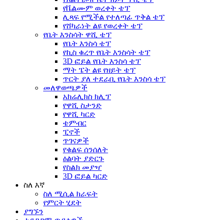
የቬልሙም ወረቀት ቴፕ
ሊጻፍ የሚችል የተለጣፊ ጥቅል ቴፕ
የሸካራነት ልዩ የወረቀት ቴፕ
የቤት እንስሳት ዋሺ ቴፕ
የቤት እንስሳ ቴፕ
የኪስ ቁረጥ የቤት እንስሳት ቴፕ
3D ፎይል የቤት እንስሳ ቴፕ
ማት ፔት ልዩ የዘይት ቴፕ
ጥርት ያለ ተደራቢ የቤት እንስሳ ቴፕ
መለዋወጫዎች
አክሬሊክስ ክሊፕ
የዋሺ ስታንድ
የዋሺ ካርድ
ቴምብር
ፒኖች
ጥገናዎች
የቁልፍ ሰንሰለት
ዕልባት ያድርጉ
የስልክ መያዣ
3D ፎይል ካርድ
ስለ እኛ
ስለ ሚሲል ክራፍት
የምርት ሂደት
ያግኙን