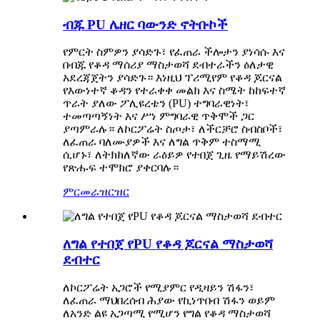
ብጁ PU ሌዘር ባውንድ ኖትቡኮች
የምርት ስምዎን ያሳድጉ፣ የፈጠራ ችሎታን ያነሳሱ እና
በብጁ የቆዳ ማሰሪያ ማስታወሻ ደብተራችን ዕለታዊ
አደረጃጀትን ያሳድጉ። እነዚህ ፕሪሚየም የቆዳ ጆርናል
የእውነተኛ ቆዳን የተራቀቀ መልክ እና ስሜት ከከፍተኛ
ጥራት ያለው ፖሊዩረቴን (PU) ተግባራዊነት፣
ተመጣጣኝነት እና ሥነ ምግባራዊ ጥቅሞች ጋር
ያጣምራሉ። ለኮርፖሬት ስጦታ፣ ለችርቻሮ ስብስቦች፣
ለፈጠራ ባለሙያዎች እና ለግል ጥቅም ተስማሚ
ሲሆኑ፣ ለትክክለኛው ራዕይዎ የተበጀ ጊዜ የማይሽረው
የጽሑፍ ተሞክሮ ያቀርባሉ።
ምርመራ
ዝርዝር
ለግል የተበጀ የPU የቆዳ ጆርናል ማስታወሻ
ደብተር
ለኮርፖሬት አጋሮች የሚያምር የዲዛይን ሽፋን፣
ለፈጠራ ማህበረሰብ ሕያው የኪነጥበብ ሽፋን ወይም
ለአንድ ልዩ አጋጣሚ የሚሆን የግል የቆዳ ማስታወሻ