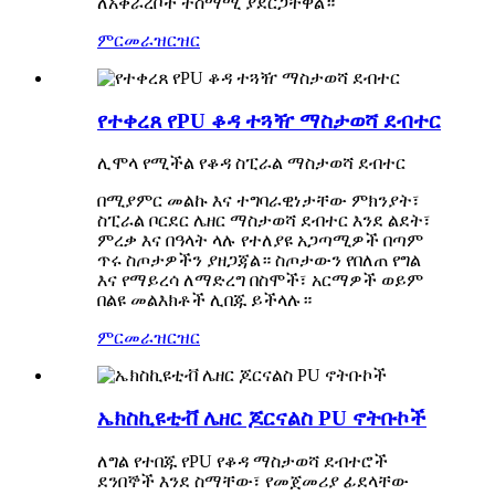
ለአቀራረቦች ተስማሚ ያደርጋቸዋል።
ምርመራ
ዝርዝር
የተቀረጸ የPU ቆዳ ተጓዥ ማስታወሻ ደብተር
ሊሞላ የሚችል የቆዳ ስፒራል ማስታወሻ ደብተር
በሚያምር መልኩ እና ተግባራዊነታቸው ምክንያት፣
ስፒራል ቦርደር ሌዘር ማስታወሻ ደብተር እንደ ልደት፣
ምረቃ እና በዓላት ላሉ የተለያዩ አጋጣሚዎች በጣም
ጥሩ ስጦታዎችን ያዘጋጃል። ስጦታውን የበለጠ የግል
እና የማይረሳ ለማድረግ በስሞች፣ አርማዎች ወይም
በልዩ መልእክቶች ሊበጁ ይችላሉ።
ምርመራ
ዝርዝር
ኤክስኪዩቲቭ ሌዘር ጆርናልስ PU ኖትቡኮች
ለግል የተበጁ የPU የቆዳ ማስታወሻ ደብተሮች
ደንበኞች እንደ ስማቸው፣ የመጀመሪያ ፊደላቸው