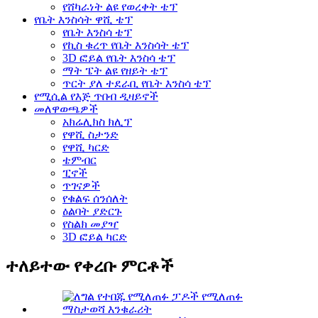
የሸካራነት ልዩ የወረቀት ቴፕ
የቤት እንስሳት ዋሺ ቴፕ
የቤት እንስሳ ቴፕ
የኪስ ቁረጥ የቤት እንስሳት ቴፕ
3D ፎይል የቤት እንስሳ ቴፕ
ማት ፔት ልዩ የዘይት ቴፕ
ጥርት ያለ ተደራቢ የቤት እንስሳ ቴፕ
የሚሲል የእጅ ጥበብ ዲዛይኖች
መለዋወጫዎች
አክሬሊክስ ክሊፕ
የዋሺ ስታንድ
የዋሺ ካርድ
ቴምብር
ፒኖች
ጥገናዎች
የቁልፍ ሰንሰለት
ዕልባት ያድርጉ
የስልክ መያዣ
3D ፎይል ካርድ
ተለይተው የቀረቡ ምርቶች