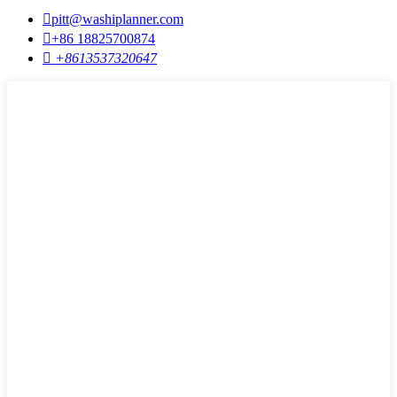

pitt@washiplanner.com

+86 18825700874

+8613537320647