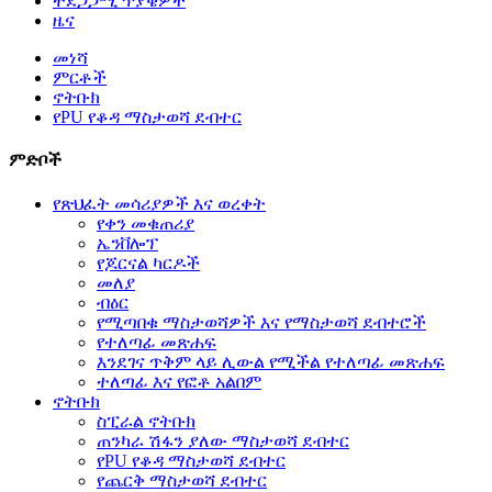
ተደጋጋሚ ጥያቄዎች
ዜና
መነሻ
ምርቶች
ኖትቡክ
የPU የቆዳ ማስታወሻ ደብተር
ምድቦች
የጽህፈት መሳሪያዎች እና ወረቀት
የቀን መቁጠሪያ
ኤንቨሎፕ
የጆርናል ካርዶች
መለያ
ብዕር
የሚጣበቁ ማስታወሻዎች እና የማስታወሻ ደብተሮች
የተለጣፊ መጽሐፍ
እንደገና ጥቅም ላይ ሊውል የሚችል የተለጣፊ መጽሐፍ
ተለጣፊ እና የፎቶ አልበም
ኖትቡክ
ስፒራል ኖትቡክ
ጠንካራ ሽፋን ያለው ማስታወሻ ደብተር
የPU የቆዳ ማስታወሻ ደብተር
የጨርቅ ማስታወሻ ደብተር