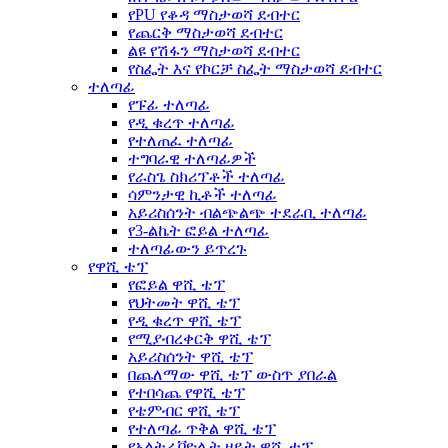
የPU የቆዳ ማስታወሻ ደብተር
የጨርቅ ማስታወሻ ደብተር
ልዩ የሽፋን ማስታወሻ ደብተር
የስፌት እና የኮርቻ ስፌት ማስታወሻ ደብተር
ተለጣፊ
የፑፊ ተለጣፊ
የዲ ቁረጥ ተለጣፊ
የተለጠፈ ተለጣፊ
ተግባራዊ ተለጣፊዎች
የራስጌ ስክሪፕቶች ተለጣፊ
ሳምንታዊ ኪቶች ተለጣፊ
አይሪስሰንት ብልጭልጭ ተደራቢ ተለጣፊ
የ3-ልኬት ፎይል ተለጣፊ
ተለጣፊውን ይጥረጉ
የዋሺ ቴፕ
የፎይል ዋሺ ቴፕ
የህትመት ዋሺ ቴፕ
የዲ ቁረጥ ዋሺ ቴፕ
የሚያብረቀርቅ ዋሺ ቴፕ
አይሪስሰንት ዋሺ ቴፕ
በጨለማው ዋሺ ቴፕ ውስጥ ያበራል
የተበሳጨ የዋሺ ቴፕ
የቴምብር ዋሺ ቴፕ
የተለጣፊ ጥቅል ዋሺ ቴፕ
የአልትራቫዮሌት ዘይት ዋሺ ቴፕ