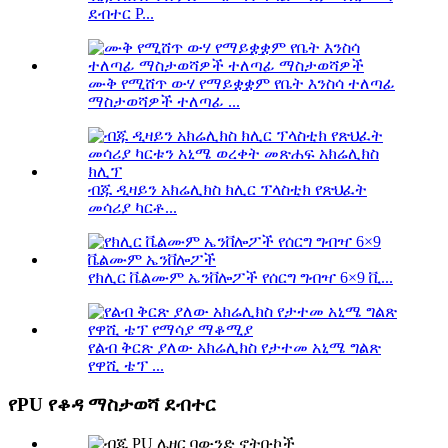
ደብተር P...
ሙቅ የሚሸጥ ውሃ የማይቋቋም የቤት እንስሳ ተለጣፊ
ማስታወሻዎች ተለጣፊ ...
ብጁ ዲዛይን አክሬሊክስ ክሊር ፕላስቲክ የጽህፈት
መሳሪያ ካርቶ...
የክሊር ቬልሙም ኤንቨሎፖች የሰርግ ግብዣ 6×9 ቪ...
የልብ ቅርጽ ያለው አክሬሊክስ የታተመ አኒሜ ግልጽ
የዋሺ ቴፕ ...
የPU የቆዳ ማስታወሻ ደብተር