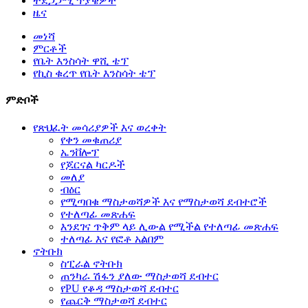
ተደጋጋሚ ጥያቄዎች
ዜና
መነሻ
ምርቶች
የቤት እንስሳት ዋሺ ቴፕ
የኪስ ቁረጥ የቤት እንስሳት ቴፕ
ምድቦች
የጽህፈት መሳሪያዎች እና ወረቀት
የቀን መቁጠሪያ
ኤንቨሎፕ
የጆርናል ካርዶች
መለያ
ብዕር
የሚጣበቁ ማስታወሻዎች እና የማስታወሻ ደብተሮች
የተለጣፊ መጽሐፍ
እንደገና ጥቅም ላይ ሊውል የሚችል የተለጣፊ መጽሐፍ
ተለጣፊ እና የፎቶ አልበም
ኖትቡክ
ስፒራል ኖትቡክ
ጠንካራ ሽፋን ያለው ማስታወሻ ደብተር
የPU የቆዳ ማስታወሻ ደብተር
የጨርቅ ማስታወሻ ደብተር