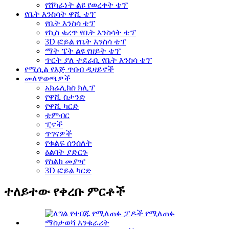
የሸካራነት ልዩ የወረቀት ቴፕ
የቤት እንስሳት ዋሺ ቴፕ
የቤት እንስሳ ቴፕ
የኪስ ቁረጥ የቤት እንስሳት ቴፕ
3D ፎይል የቤት እንስሳ ቴፕ
ማት ፔት ልዩ የዘይት ቴፕ
ጥርት ያለ ተደራቢ የቤት እንስሳ ቴፕ
የሚሲል የእጅ ጥበብ ዲዛይኖች
መለዋወጫዎች
አክሬሊክስ ክሊፕ
የዋሺ ስታንድ
የዋሺ ካርድ
ቴምብር
ፒኖች
ጥገናዎች
የቁልፍ ሰንሰለት
ዕልባት ያድርጉ
የስልክ መያዣ
3D ፎይል ካርድ
ተለይተው የቀረቡ ምርቶች