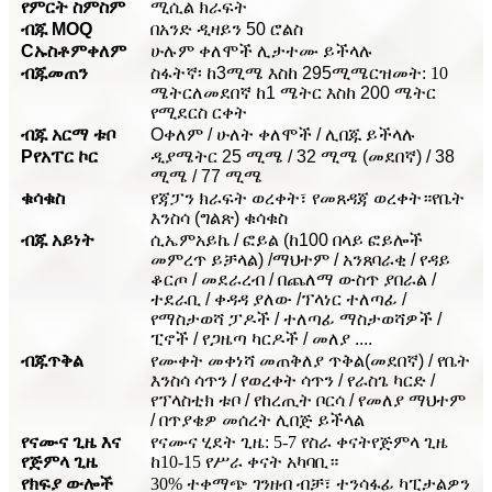
የምርት ስም
ስም
ሚሲል ክራፍት
ብጁ MOQ
በአንድ ዲዛይን 50 ሮልስ
C
ኡስቶም
ቀለም
ሁሉም ቀለሞች ሊታተሙ ይችላሉ
ብጁ
መጠን
ስፋት
ኛ፡ ከ3ሚሜ እስከ 295ሚሜ
ርዝመት: 10
ሜትር
ለመደበኛ
ከ1 ሜትር እስከ 200 ሜትር
የሚደርስ ርቀት
ብጁ አርማ ቱቦ
O
ቀለም / ሁለት ቀለሞች / ሊበጁ ይችላሉ
P
የአፐር ኮር
ዲያሜትር 25 ሚሜ / 32 ሚሜ (መደበኛ) / 38
ሚሜ / 77 ሚሜ
ቁሳቁስ
የጃፓን ክራፍት ወረቀት፣ የመጸዳጃ ወረቀት።
የቤት
እንስሳ (ግልጽ) ቁሳቁስ
ብጁ አይነት
ሲኤምአይኬ / ፎይል (ከ100 በላይ ፎይሎች
መምረጥ ይቻላል) /ማህተም / አንጸባራቂ / የዳይ
ቆርጦ / መደራረብ / በጨለማ ውስጥ ያበራል /
ተደራቢ / ቀዳዳ ያለው /ፕላነር ተለጣፊ /
የማስታወሻ ፓዶች / ተለጣፊ ማስታወሻዎች /
ፒኖች / የጋዜጣ ካርዶች / መለያ ....
ብጁ
ጥቅል
የሙቀት መቀነሻ መጠቅለያ ጥቅል
(መደበኛ) / የቤት
እንስሳ ሳጥን / የወረቀት ሳጥን / የራስጌ ካርድ /
የፕላስቲክ ቱቦ / የከረጢት ቦርሳ / የመለያ ማህተም
/ በጥያቄዎ መሰረት ሊበጅ ይችላል
የናሙና ጊዜ እና
የናሙና ሂደት ጊዜ: 5-7 የስራ ቀናት
የጅምላ ጊዜ
የጅምላ ጊዜ
ከ10-15 የሥራ ቀናት አካባቢ።
የክፍያ ውሎች
30% ተቀማጭ ገንዘብ ብቻ፣ ተንሳፋፊ ካፒታልዎን