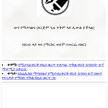
ውሃ የማያሳልፍ (ለረጅም ጊዜ ጥቅም ላይ ሊውል ይችላል)
በእነሱ ላይ ጻፍ (ማርከር ወይም የመርፌ ብዕር)
ቀዳሚ፡
የሚያብረቀርቅ የኪስ ቁረጥ ተለጣፊ ጥቅል የቤት እንስሳት ቴፕ
ማተሚያ አቅራቢ
ቀጣይ፡
አክሬሊክስ ማጣበቂያ የሚያብረቀርቅ የቤት እንስሳ ቴፕ በውሃ
የተነቃቃ የማስክ ጥቅል ከኪስ ቁርጥ ጋር