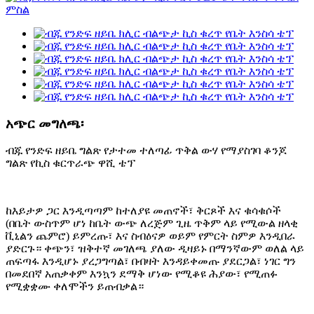
አጭር መግለጫ፡
ብጁ የንድፍ ዘይቤ ግልጽ የታተመ ተለጣፊ ጥቅል ውሃ የማያስገባ ቆንጆ
ግልጽ የኪስ ቁርጥራጭ ዋሺ ቴፕ
ከእይታዎ ጋር እንዲጣጣም ከተለያዩ መጠኖች፣ ቅርጾች እና ቁሳቁሶች
(በቤት ውስጥም ሆነ ከቤት ውጭ ለረጅም ጊዜ ጥቅም ላይ የሚውል ዘላቂ
ቪኒልን ጨምሮ) ይምረጡ፣ እና ስብዕናዎ ወይም የምርት ስምዎ እንዲበራ
ያድርጉ። ቀጭን፣ ዝቅተኛ መገለጫ ያለው ዲዛይኑ በማንኛውም ወለል ላይ
ጠፍጣፋ እንዲሆኑ ያረጋግጣል፣ በብዛት እንዳይቀመጡ ያደርጋል፣ ነገር ግን
በመደበኛ አጠቃቀም እንኳን ደማቅ ሆነው የሚቆዩ ሕያው፣ የሚጠፉ
የሚቋቋሙ ቀለሞችን ይጠብቃል።