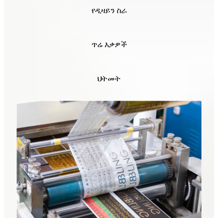
የዲዛይን ስራ
ጥሬ እቃዎች
ህትመት