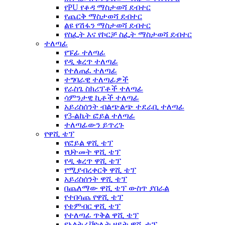
የPU የቆዳ ማስታወሻ ደብተር
የጨርቅ ማስታወሻ ደብተር
ልዩ የሽፋን ማስታወሻ ደብተር
የስፌት እና የኮርቻ ስፌት ማስታወሻ ደብተር
ተለጣፊ
የፑፊ ተለጣፊ
የዲ ቁረጥ ተለጣፊ
የተለጠፈ ተለጣፊ
ተግባራዊ ተለጣፊዎች
የራስጌ ስክሪፕቶች ተለጣፊ
ሳምንታዊ ኪቶች ተለጣፊ
አይሪስሰንት ብልጭልጭ ተደራቢ ተለጣፊ
የ3-ልኬት ፎይል ተለጣፊ
ተለጣፊውን ይጥረጉ
የዋሺ ቴፕ
የፎይል ዋሺ ቴፕ
የህትመት ዋሺ ቴፕ
የዲ ቁረጥ ዋሺ ቴፕ
የሚያብረቀርቅ ዋሺ ቴፕ
አይሪስሰንት ዋሺ ቴፕ
በጨለማው ዋሺ ቴፕ ውስጥ ያበራል
የተበሳጨ የዋሺ ቴፕ
የቴምብር ዋሺ ቴፕ
የተለጣፊ ጥቅል ዋሺ ቴፕ
የአልትራቫዮሌት ዘይት ዋሺ ቴፕ