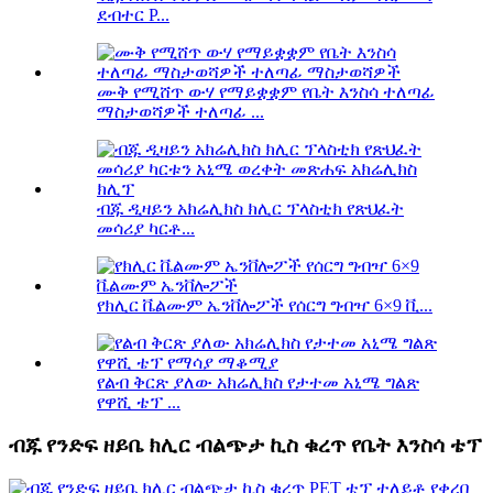
ደብተር P...
ሙቅ የሚሸጥ ውሃ የማይቋቋም የቤት እንስሳ ተለጣፊ
ማስታወሻዎች ተለጣፊ ...
ብጁ ዲዛይን አክሬሊክስ ክሊር ፕላስቲክ የጽህፈት
መሳሪያ ካርቶ...
የክሊር ቬልሙም ኤንቨሎፖች የሰርግ ግብዣ 6×9 ቪ...
የልብ ቅርጽ ያለው አክሬሊክስ የታተመ አኒሜ ግልጽ
የዋሺ ቴፕ ...
ብጁ የንድፍ ዘይቤ ክሊር ብልጭታ ኪስ ቁረጥ የቤት እንስሳ ቴፕ