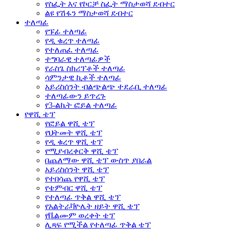
የስፌት እና የኮርቻ ስፌት ማስታወሻ ደብተር
ልዩ የሽፋን ማስታወሻ ደብተር
ተለጣፊ
የፑፊ ተለጣፊ
የዲ ቁረጥ ተለጣፊ
የተለጠፈ ተለጣፊ
ተግባራዊ ተለጣፊዎች
የራስጌ ስክሪፕቶች ተለጣፊ
ሳምንታዊ ኪቶች ተለጣፊ
አይሪስሰንት ብልጭልጭ ተደራቢ ተለጣፊ
ተለጣፊውን ይጥረጉ
የ3-ልኬት ፎይል ተለጣፊ
የዋሺ ቴፕ
የፎይል ዋሺ ቴፕ
የህትመት ዋሺ ቴፕ
የዲ ቁረጥ ዋሺ ቴፕ
የሚያብረቀርቅ ዋሺ ቴፕ
በጨለማው ዋሺ ቴፕ ውስጥ ያበራል
አይሪስሰንት ዋሺ ቴፕ
የተበሳጨ የዋሺ ቴፕ
የቴምብር ዋሺ ቴፕ
የተለጣፊ ጥቅል ዋሺ ቴፕ
የአልትራቫዮሌት ዘይት ዋሺ ቴፕ
የቬልሙም ወረቀት ቴፕ
ሊጻፍ የሚችል የተለጣፊ ጥቅል ቴፕ