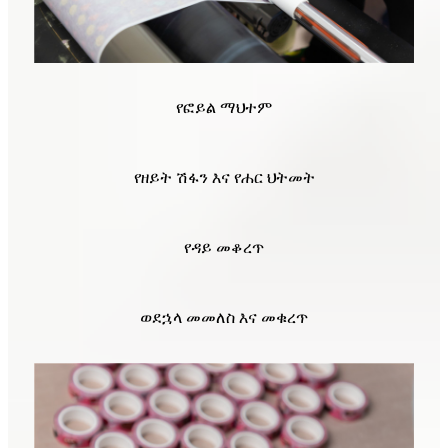
የፎይል ማህተም
የዘይት ሽፋን እና የሐር ህትመት
የዳይ መቆረጥ
ወደኋላ መመለስ እና መቁረጥ