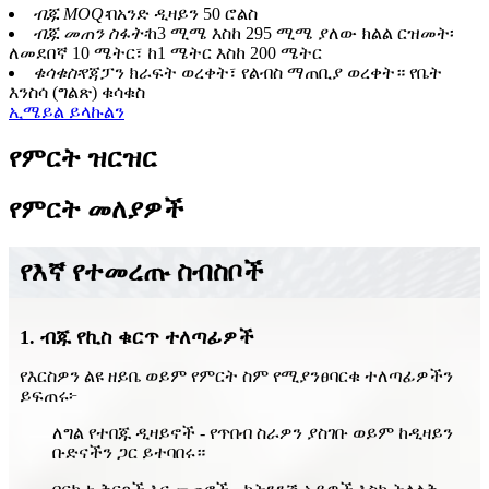
ብጁ MOQ፡
በአንድ ዲዛይን 50 ሮልስ
ብጁ መጠን ስፋት፡
ከ3 ሚሜ እስከ 295 ሚሜ ያለው ክልል ርዝመት፡
ለመደበኛ 10 ሜትር፣ ከ1 ሜትር እስከ 200 ሜትር
ቁሳቁስ፡
የጃፓን ክራፍት ወረቀት፣ የልብስ ማጠቢያ ወረቀት። የቤት
እንስሳ (ግልጽ) ቁሳቁስ
ኢሜይል ይላኩልን
የምርት ዝርዝር
የምርት መለያዎች
የእኛ የተመረጡ ስብስቦች
1. ብጁ የኪስ ቁርጥ ተለጣፊዎች
የእርስዎን ልዩ ዘይቤ ወይም የምርት ስም የሚያንፀባርቁ ተለጣፊዎችን
ይፍጠሩ፦
ለግል የተበጁ ዲዛይኖች - የጥበብ ስራዎን ያስገቡ ወይም ከዲዛይን
ቡድናችን ጋር ይተባበሩ።