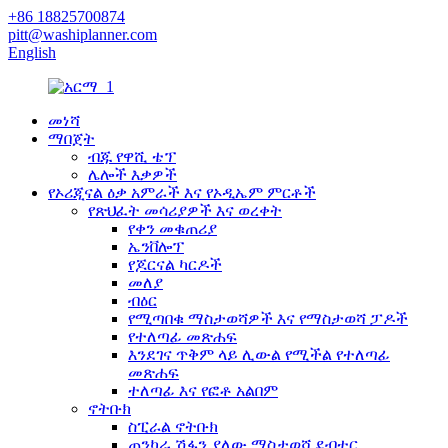
+86 18825700874
pitt@washiplanner.com
English
መነሻ
ማበጀት
ብጁ የዋሺ ቴፕ
ሌሎች እቃዎች
የኦሪጂናል ዕቃ አምራች እና የኦዲኤም ምርቶች
የጽህፈት መሳሪያዎች እና ወረቀት
የቀን መቁጠሪያ
ኤንቨሎፕ
የጆርናል ካርዶች
መለያ
ብዕር
የሚጣበቁ ማስታወሻዎች እና የማስታወሻ ፓዶች
የተለጣፊ መጽሐፍ
እንደገና ጥቅም ላይ ሊውል የሚችል የተለጣፊ
መጽሐፍ
ተለጣፊ እና የፎቶ አልበም
ኖትቡክ
ስፒራል ኖትቡክ
ጠንካራ ሽፋን ያለው ማስታወሻ ደብተር