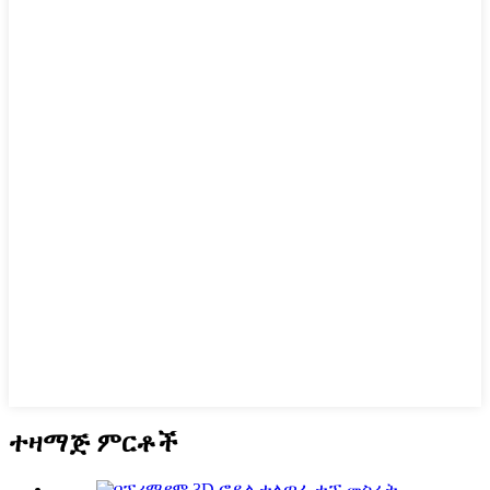
ተዛማጅ ምርቶች