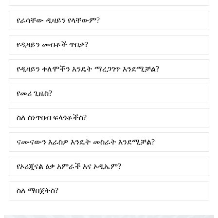
የራሳቸው ዲዛይን የላቸውም?
የዲዛይን መብቶች ጥበቃ?
የዲዛይን ቀለሞችን እንዴት ማረጋገጥ እንደሚቻል?
የመሪ ጊዜስ?
ስለ ስነጥበብ ፍላጎቶችስ?
ናሙናውን እራስዎ እንዴት መስራት እንደሚቻል?
የኦሪጂናል ዕቃ አምራች እና ኦዲኤም?
ስለ ማበጀትስ?