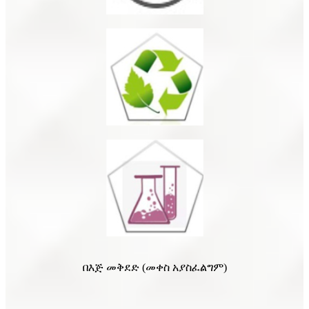
በእጅ መቅደድ (መቀስ አያስፈልግም)