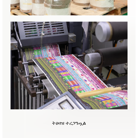
ትዕዛዝ ተረጋግጧል