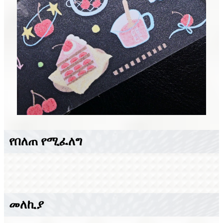
የበለጠ የሚፈለግ
መለኪያ