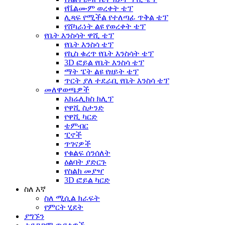
የቬልሙም ወረቀት ቴፕ
ሊጻፍ የሚችል የተለጣፊ ጥቅል ቴፕ
የሸካራነት ልዩ የወረቀት ቴፕ
የቤት እንስሳት ዋሺ ቴፕ
የቤት እንስሳ ቴፕ
የኪስ ቁረጥ የቤት እንስሳት ቴፕ
3D ፎይል የቤት እንስሳ ቴፕ
ማት ፔት ልዩ የዘይት ቴፕ
ጥርት ያለ ተደራቢ የቤት እንስሳ ቴፕ
መለዋወጫዎች
አክሬሊክስ ክሊፕ
የዋሺ ስታንድ
የዋሺ ካርድ
ቴምብር
ፒኖች
ጥገናዎች
የቁልፍ ሰንሰለት
ዕልባት ያድርጉ
የስልክ መያዣ
3D ፎይል ካርድ
ስለ እኛ
ስለ ሚሲል ክራፍት
የምርት ሂደት
ያግኙን