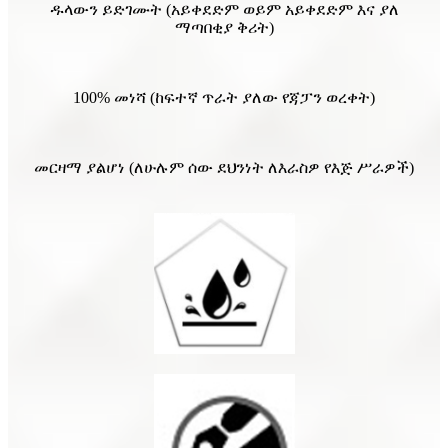
ዱላውን ይድገሙት (አይቀደድም ወይም አይቀደድም እና ያለ
ማጣበቂያ ቅሪት)
100% መነሻ (ከፍተኛ ጥራት ያለው የጃፓን ወረቀት)
መርዛማ ያልሆነ (ለሁሉም ሰው ደህንነት ለእራስዎ የእጅ ሥራዎች)