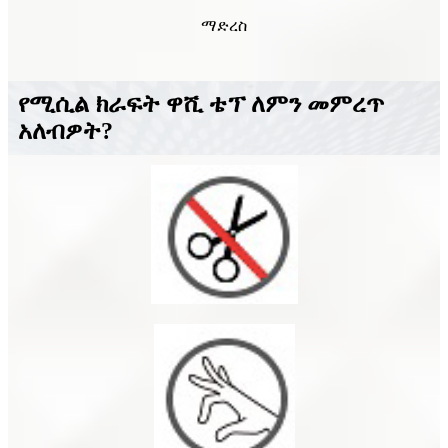
ማድረስ
የሚሲል ክራፍት ዋሺ ቴፕ ለምን መምረጥ
አለብዎት?