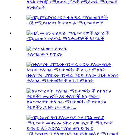
ለግል የተበጁ የሚለጠፉ ፓዶች የሚለጠፉ ማስታወሻ
እንቁራሪት
ብጁ የሚያብረቀርቅ ተለጣፊ ማስታወሻዎች
ብጁ መጠን ተለጣፊ ማስታወሻዎች አምራች
ተለጣፊውን ይጥረጉ
በቀለማት ያሸበረቀ ባንዲራ ቅርጽ ያለው የቤት እንስሳ
ተለጣፊ ማስታወሻዎች ለቢሮ ምልክት
ልዩ የወረቀት ተለጣፊ ማስታወሻዎች የተለያዩ
ቅርጾችን ይዘው ይመጣሉ፣...
ብጁ ነጠብጣብ ያለው ባዶ ጉዞ የግል መለያ ማስታወሻ