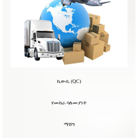
ኪውሲ (QC)
የሙከራ ባለሙያነት
ማሸግ