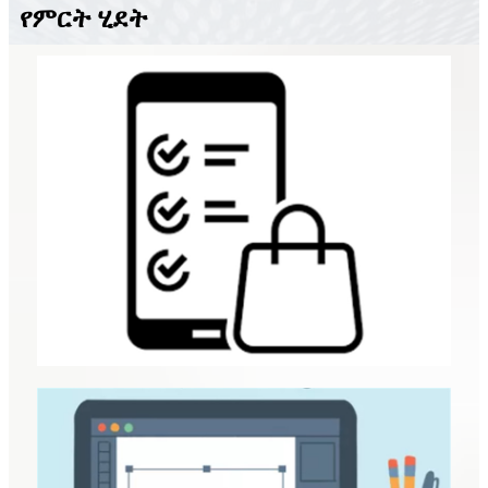
የምርት ሂደት