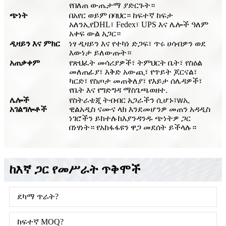
የበለጠ ውጤታማ ያድርጉት።
ጭነት
በአየር ወይም በባህር። ከፍተኛ ከፍታ
አለን
ኢ
የDHL፣ Fedex፣ UPS እና ሌሎች ዓለም
አቀፍ ውል አጋር።
ዲዛይን እና ምክር
ነፃ ዲዛይን እና የተካነ ድጋፍ፣ ጥሩ ሀሳብዎን ወደ
እውነታ ይለውጡት።
አጠቃቀም
የጽህፈት መሳሪያዎች፣ ትምህርት ቤት፣ የስዕል
መለጠፊያ፣ እቅድ አውጪ፣ የጥይት ጆርናል፣
ካርድ፣ የስጦታ መጠቅለያ፣ የእይታ ሰሌዳዎች፣
የቤት እና የግድግዳ ማስጌጫ
ወዘተ.
ሌሎች
የስትራቴጂ ትብብር አጋራችን ሲሆኑ፣
w
ኢ
አገልግሎቶች
ዊል
አዲስ ናሙና ላክ እንደመሆንዎ መጠን አዳዲስ
ነገሮችን ይከተሉ
ከእያንዳንዱ ጭነትዎ ጋር
በነፃነት። የአከፋፋዩን ዋጋ መደሰት ይችላሉ።
ከእኛ ጋር የመሥራት ጥቅሞች
ደካማ ጥራት?
ከፍተኛ MOQ?