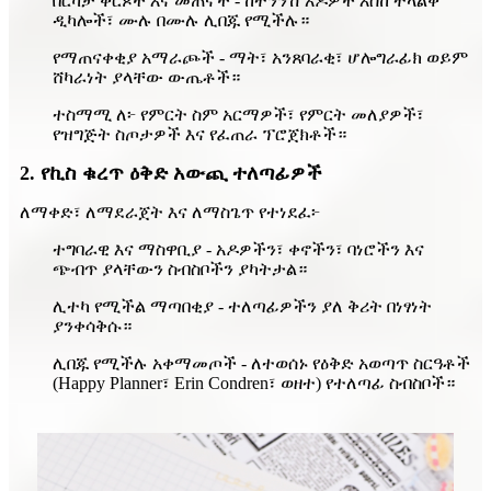
በርካታ ቅርጾች እና መጠኖች - ከትንንሽ አዶዎች እስከ ትላልቅ
ዲካሎች፣ ሙሉ በሙሉ ሊበጁ የሚችሉ።
የማጠናቀቂያ አማራጮች - ማት፣ አንጸባራቂ፣ ሆሎግራፊክ ወይም
ሸካራነት ያላቸው ውጤቶች።
ተስማሚ ለ፦ የምርት ስም አርማዎች፣ የምርት መለያዎች፣
የዝግጅት ስጦታዎች እና የፈጠራ ፕሮጀክቶች።
2. የኪስ ቁረጥ ዕቅድ አውጪ ተለጣፊዎች
ለማቀድ፣ ለማደራጀት እና ለማስጌጥ የተነደፈ፦
ተግባራዊ እና ማስዋቢያ - አዶዎችን፣ ቀኖችን፣ ባነሮችን እና
ጭብጥ ያላቸውን ስብስቦችን ያካትታል።
ሊተካ የሚችል ማጣበቂያ - ተለጣፊዎችን ያለ ቅሪት በነፃነት
ያንቀሳቅሱ።
ሊበጁ የሚችሉ አቀማመጦች - ለተወሰኑ የዕቅድ አወጣጥ ስርዓቶች
(Happy Planner፣ Erin Condren፣ ወዘተ) የተለጣፊ ስብስቦች።