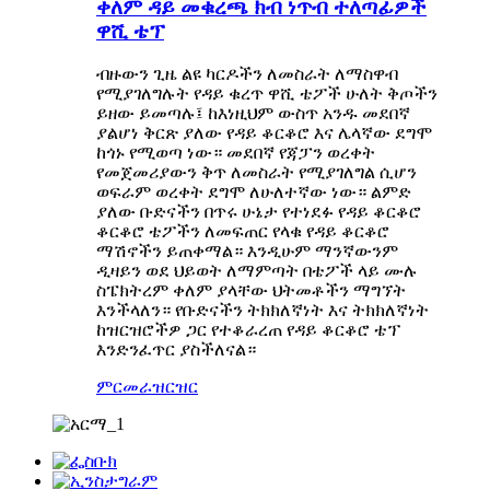
ቀለም ዳይ መቁረጫ ክብ ነጥብ ተለጣፊዎች
ዋሺ ቴፕ
ብዙውን ጊዜ ልዩ ካርዶችን ለመስራት ለማስዋብ
የሚያገለግሉት የዳይ ቁረጥ ዋሺ ቴፖች ሁለት ቅጦችን
ይዘው ይመጣሉ፤ ከእነዚህም ውስጥ አንዱ መደበኛ
ያልሆነ ቅርጽ ያለው የዳይ ቆርቆሮ እና ሌላኛው ደግሞ
ከጎኑ የሚወጣ ነው። መደበኛ የጃፓን ወረቀት
የመጀመሪያውን ቅጥ ለመስራት የሚያገለግል ሲሆን
ወፍራም ወረቀት ደግሞ ለሁለተኛው ነው። ልምድ
ያለው ቡድናችን በጥሩ ሁኔታ የተነደፉ የዳይ ቆርቆሮ
ቆርቆሮ ቴፖችን ለመፍጠር የላቁ የዳይ ቆርቆሮ
ማሽኖችን ይጠቀማል። እንዲሁም ማንኛውንም
ዲዛይን ወደ ህይወት ለማምጣት በቴፖች ላይ ሙሉ
ስፔክትረም ቀለም ያላቸው ህትመቶችን ማግኘት
እንችላለን። የቡድናችን ትክክለኛነት እና ትክክለኛነት
ከዝርዝሮችዎ ጋር የተቆራረጠ የዳይ ቆርቆሮ ቴፕ
እንድንፈጥር ያስችለናል።
ምርመራ
ዝርዝር