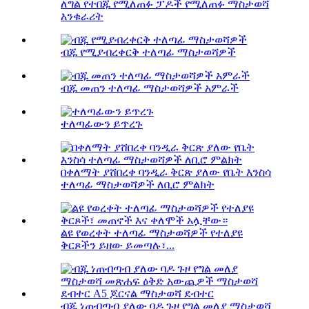
ለግል የተበጁ የሚለጠፉ ፓዶች የሚለጠፉ ማስታወሻ
እንቁራሪት
ብጁ የሚያብረቀርቅ ተለጣፊ ማስታወሻዎች
ብጁ መጠን ተለጣፊ ማስታወሻዎች አምራች
ተለጣፊውን ይጥረጉ
በቀለማት ያሸበረቀ ባንዲራ ቅርጽ ያለው የቤት እንስሳ
ተለጣፊ ማስታወሻዎች ለቢሮ ምልክት
ልዩ የወረቀት ተለጣፊ ማስታወሻዎች የተለያዩ
ቅርጾችን ይዘው ይመጣሉ፣...
ብጁ ነጠብጣብ ያለው ባዶ ጉዞ የግል መለያ ማስታወሻ