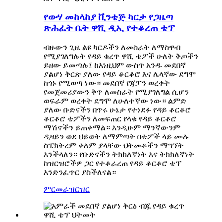
የውሃ መከላከያ ቪንቴጅ ካርታ የጋዜጣ
ጽሕፈት ቤት ዋሺ ዲኢ የተቆረጠ ቴፕ
ብዙውን ጊዜ ልዩ ካርዶችን ለመስራት ለማስዋብ
የሚያገለግሉት የዳይ ቁረጥ ዋሺ ቴፖች ሁለት ቅጦችን
ይዘው ይመጣሉ፤ ከእነዚህም ውስጥ አንዱ መደበኛ
ያልሆነ ቅርጽ ያለው የዳይ ቆርቆሮ እና ሌላኛው ደግሞ
ከጎኑ የሚወጣ ነው። መደበኛ የጃፓን ወረቀት
የመጀመሪያውን ቅጥ ለመስራት የሚያገለግል ሲሆን
ወፍራም ወረቀት ደግሞ ለሁለተኛው ነው። ልምድ
ያለው ቡድናችን በጥሩ ሁኔታ የተነደፉ የዳይ ቆርቆሮ
ቆርቆሮ ቴፖችን ለመፍጠር የላቁ የዳይ ቆርቆሮ
ማሽኖችን ይጠቀማል። እንዲሁም ማንኛውንም
ዲዛይን ወደ ህይወት ለማምጣት በቴፖች ላይ ሙሉ
ስፔክትረም ቀለም ያላቸው ህትመቶችን ማግኘት
እንችላለን። የቡድናችን ትክክለኛነት እና ትክክለኛነት
ከዝርዝሮችዎ ጋር የተቆራረጠ የዳይ ቆርቆሮ ቴፕ
እንድንፈጥር ያስችለናል።
ምርመራ
ዝርዝር