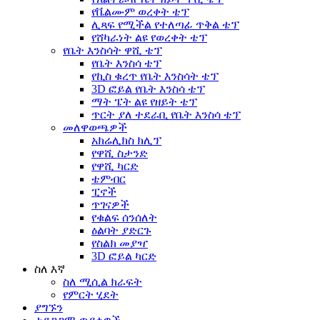
የቬልሙም ወረቀት ቴፕ
ሊጻፍ የሚችል የተለጣፊ ጥቅል ቴፕ
የሸካራነት ልዩ የወረቀት ቴፕ
የቤት እንስሳት ዋሺ ቴፕ
የቤት እንስሳ ቴፕ
የኪስ ቁረጥ የቤት እንስሳት ቴፕ
3D ፎይል የቤት እንስሳ ቴፕ
ማት ፔት ልዩ የዘይት ቴፕ
ጥርት ያለ ተደራቢ የቤት እንስሳ ቴፕ
መለዋወጫዎች
አክሬሊክስ ክሊፕ
የዋሺ ስታንድ
የዋሺ ካርድ
ቴምብር
ፒኖች
ጥገናዎች
የቁልፍ ሰንሰለት
ዕልባት ያድርጉ
የስልክ መያዣ
3D ፎይል ካርድ
ስለ እኛ
ስለ ሚሲል ክራፍት
የምርት ሂደት
ያግኙን