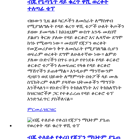
ብጁ የጌጣጌጥ ዳይ ቁረጥ ዋሺ ወረቀት
ተለጣፊ ቴፕ
ብዙውን ጊዜ ልዩ ካርዶችን ለመስራት ለማስዋብ
የሚያገለግሉት የዳይ ቁረጥ ዋሺ ቴፖች ሁለት ቅጦችን
ይዘው ይመጣሉ፤ ከእነዚህም ውስጥ አንዱ መደበኛ
ያልሆነ ቅርጽ ያለው የዳይ ቆርቆሮ እና ሌላኛው ደግሞ
ከጎኑ የሚወጣ ነው። መደበኛ የጃፓን ወረቀት
የመጀመሪያውን ቅጥ ለመስራት የሚያገለግል ሲሆን
ወፍራም ወረቀት ደግሞ ለሁለተኛው ነው። ልምድ
ያለው ቡድናችን በጥሩ ሁኔታ የተነደፉ የዳይ ቆርቆሮ
ቆርቆሮ ቴፖችን ለመፍጠር የላቁ የዳይ ቆርቆሮ
ማሽኖችን ይጠቀማል። እንዲሁም ማንኛውንም
ዲዛይን ወደ ህይወት ለማምጣት በቴፖች ላይ ሙሉ
ስፔክትረም ቀለም ያላቸው ህትመቶችን ማግኘት
እንችላለን። የቡድናችን ትክክለኛነት እና ትክክለኛነት
ከዝርዝሮችዎ ጋር የተቆራረጠ የዳይ ቆርቆሮ ቴፕ
እንድንፈጥር ያስችለናል።
ምርመራ
ዝርዝር
ብጁ ተለይቶ የቀረበ የጃፓን ማህተም ያጌጠ