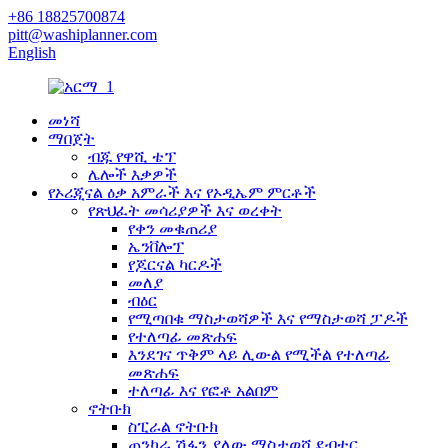
+86 18825700874
pitt@washiplanner.com
English
መነሻ
ማበጀት
ብጁ የዋሺ ቴፕ
ሌሎች እቃዎች
የኦሪጂናል ዕቃ አምራች እና የኦዲኤም ምርቶች
የጽህፈት መሳሪያዎች እና ወረቀት
የቀን መቁጠሪያ
ኤንቨሎፕ
የጆርናል ካርዶች
መለያ
ብዕር
የሚጣበቁ ማስታወሻዎች እና የማስታወሻ ፓዶች
የተለጣፊ መጽሐፍ
እንደገና ጥቅም ላይ ሊውል የሚችል የተለጣፊ
መጽሐፍ
ተለጣፊ እና የፎቶ አልበም
ኖትቡክ
ስፒራል ኖትቡክ
ጠንካራ ሽፋን ያለው ማስታወሻ ደብተር