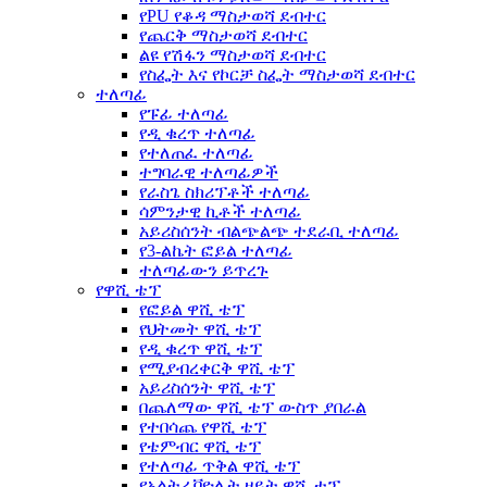
የPU የቆዳ ማስታወሻ ደብተር
የጨርቅ ማስታወሻ ደብተር
ልዩ የሽፋን ማስታወሻ ደብተር
የስፌት እና የኮርቻ ስፌት ማስታወሻ ደብተር
ተለጣፊ
የፑፊ ተለጣፊ
የዲ ቁረጥ ተለጣፊ
የተለጠፈ ተለጣፊ
ተግባራዊ ተለጣፊዎች
የራስጌ ስክሪፕቶች ተለጣፊ
ሳምንታዊ ኪቶች ተለጣፊ
አይሪስሰንት ብልጭልጭ ተደራቢ ተለጣፊ
የ3-ልኬት ፎይል ተለጣፊ
ተለጣፊውን ይጥረጉ
የዋሺ ቴፕ
የፎይል ዋሺ ቴፕ
የህትመት ዋሺ ቴፕ
የዲ ቁረጥ ዋሺ ቴፕ
የሚያብረቀርቅ ዋሺ ቴፕ
አይሪስሰንት ዋሺ ቴፕ
በጨለማው ዋሺ ቴፕ ውስጥ ያበራል
የተበሳጨ የዋሺ ቴፕ
የቴምብር ዋሺ ቴፕ
የተለጣፊ ጥቅል ዋሺ ቴፕ
የአልትራቫዮሌት ዘይት ዋሺ ቴፕ