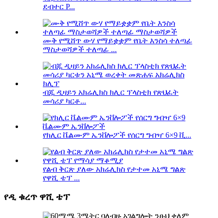
ደብተር P...
ሙቅ የሚሸጥ ውሃ የማይቋቋም የቤት እንስሳ ተለጣፊ
ማስታወሻዎች ተለጣፊ ...
ብጁ ዲዛይን አክሬሊክስ ክሊር ፕላስቲክ የጽህፈት
መሳሪያ ካርቶ...
የክሊር ቬልሙም ኤንቨሎፖች የሰርግ ግብዣ 6×9 ቪ...
የልብ ቅርጽ ያለው አክሬሊክስ የታተመ አኒሜ ግልጽ
የዋሺ ቴፕ ...
የዲ ቁረጥ ዋሺ ቴፕ