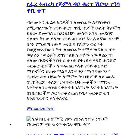
የፌሪ ፋብሪካ የጅምላ ዳይ ቁረጥ ሽያጭ የዓሳ
ዋሺ ቴፕ
ብዙውን ጊዜ ልዩ ካርዶችን ለመስራት ለማስዋብ
የሚያገለግሉት የዳይ ቁረጥ ዋሺ ቴፖች ሁለት ቅጦችን
ይዘው ይመጣሉ፤ ከእነዚህም ውስጥ አንዱ መደበኛ
ያልሆነ ቅርጽ ያለው የዳይ ቆርቆሮ እና ሌላኛው ደግሞ
ከጎኑ የሚወጣ ነው። መደበኛ የጃፓን ወረቀት
የመጀመሪያውን ቅጥ ለመስራት የሚያገለግል ሲሆን
ወፍራም ወረቀት ደግሞ ለሁለተኛው ነው። ልምድ
ያለው ቡድናችን በጥሩ ሁኔታ የተነደፉ የዳይ ቆርቆሮ
ቆርቆሮ ቴፖችን ለመፍጠር የላቁ የዳይ ቆርቆሮ
ማሽኖችን ይጠቀማል። እንዲሁም ማንኛውንም
ዲዛይን ወደ ህይወት ለማምጣት በቴፖች ላይ ሙሉ
ስፔክትረም ቀለም ያላቸው ህትመቶችን ማግኘት
እንችላለን። የቡድናችን ትክክለኛነት እና ትክክለኛነት
ከዝርዝሮችዎ ጋር የተቆራረጠ የዳይ ቆርቆሮ ቴፕ
እንድንፈጥር ያስችለናል።
ምርመራ
ዝርዝር