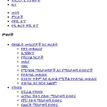
ተደጋጋሚ ጥያቄዎች
ዜና
መነሻ
ምርቶች
የዋሺ ቴፕ
የዲ ቁረጥ ዋሺ ቴፕ
ምድቦች
የጽህፈት መሳሪያዎች እና ወረቀት
የቀን መቁጠሪያ
ኤንቨሎፕ
የጆርናል ካርዶች
መለያ
ብዕር
የሚጣበቁ ማስታወሻዎች እና የማስታወሻ ደብተሮች
የተለጣፊ መጽሐፍ
እንደገና ጥቅም ላይ ሊውል የሚችል የተለጣፊ መጽሐፍ
ተለጣፊ እና የፎቶ አልበም
ኖትቡክ
ስፒራል ኖትቡክ
ጠንካራ ሽፋን ያለው ማስታወሻ ደብተር
የPU የቆዳ ማስታወሻ ደብተር
የጨርቅ ማስታወሻ ደብተር