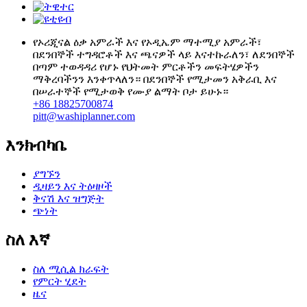
የኦሪጂናል ዕቃ አምራች እና የኦዲኤም ማተሚያ አምራች፣
በደንበኞች ተግዳሮቶች እና ጫናዎች ላይ እናተኩራለን፣ ለደንበኞች
በጣም ተወዳዳሪ የሆኑ የህትመት ምርቶችን መፍትሄዎችን
ማቅረባችንን እንቀጥላለን። በደንበኞች የሚታመን አቅራቢ እና
በሠራተኞች የሚታወቅ የሙያ ልማት ቦታ ይሁኑ።
+86 18825700874
pitt@washiplanner.com
እንክብካቤ
ያግኙን
ዲዛይን እና ትዕዛዞች
ቅናሽ እና ዝግጅት
ጭነት
ስለ እኛ
ስለ ሚሲል ክራፍት
የምርት ሂደት
ዜና