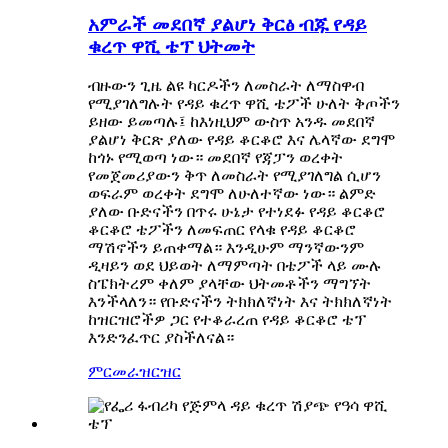
አምራች መደበኛ ያልሆነ ቅርፅ ብጁ የዳይ
ቁረጥ ዋሺ ቴፕ ህትመት
ብዙውን ጊዜ ልዩ ካርዶችን ለመስራት ለማስዋብ
የሚያገለግሉት የዳይ ቁረጥ ዋሺ ቴፖች ሁለት ቅጦችን
ይዘው ይመጣሉ፤ ከእነዚህም ውስጥ አንዱ መደበኛ
ያልሆነ ቅርጽ ያለው የዳይ ቆርቆሮ እና ሌላኛው ደግሞ
ከጎኑ የሚወጣ ነው። መደበኛ የጃፓን ወረቀት
የመጀመሪያውን ቅጥ ለመስራት የሚያገለግል ሲሆን
ወፍራም ወረቀት ደግሞ ለሁለተኛው ነው። ልምድ
ያለው ቡድናችን በጥሩ ሁኔታ የተነደፉ የዳይ ቆርቆሮ
ቆርቆሮ ቴፖችን ለመፍጠር የላቁ የዳይ ቆርቆሮ
ማሽኖችን ይጠቀማል። እንዲሁም ማንኛውንም
ዲዛይን ወደ ህይወት ለማምጣት በቴፖች ላይ ሙሉ
ስፔክትረም ቀለም ያላቸው ህትመቶችን ማግኘት
እንችላለን። የቡድናችን ትክክለኛነት እና ትክክለኛነት
ከዝርዝሮችዎ ጋር የተቆራረጠ የዳይ ቆርቆሮ ቴፕ
እንድንፈጥር ያስችለናል።
ምርመራ
ዝርዝር