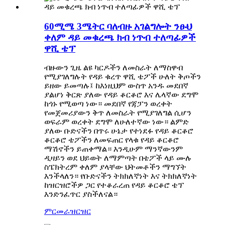
60ሚሜ 3ሜትር ባለብዙ አገልግሎት ንፁህ
ቀለም ዳይ መቁረጫ ክብ ነጥብ ተለጣፊዎች
ዋሺ ቴፕ
ብዙውን ጊዜ ልዩ ካርዶችን ለመስራት ለማስዋብ
የሚያገለግሉት የዳይ ቁረጥ ዋሺ ቴፖች ሁለት ቅጦችን
ይዘው ይመጣሉ፤ ከእነዚህም ውስጥ አንዱ መደበኛ
ያልሆነ ቅርጽ ያለው የዳይ ቆርቆሮ እና ሌላኛው ደግሞ
ከጎኑ የሚወጣ ነው። መደበኛ የጃፓን ወረቀት
የመጀመሪያውን ቅጥ ለመስራት የሚያገለግል ሲሆን
ወፍራም ወረቀት ደግሞ ለሁለተኛው ነው። ልምድ
ያለው ቡድናችን በጥሩ ሁኔታ የተነደፉ የዳይ ቆርቆሮ
ቆርቆሮ ቴፖችን ለመፍጠር የላቁ የዳይ ቆርቆሮ
ማሽኖችን ይጠቀማል። እንዲሁም ማንኛውንም
ዲዛይን ወደ ህይወት ለማምጣት በቴፖች ላይ ሙሉ
ስፔክትረም ቀለም ያላቸው ህትመቶችን ማግኘት
እንችላለን። የቡድናችን ትክክለኛነት እና ትክክለኛነት
ከዝርዝሮችዎ ጋር የተቆራረጠ የዳይ ቆርቆሮ ቴፕ
እንድንፈጥር ያስችለናል።
ምርመራ
ዝርዝር