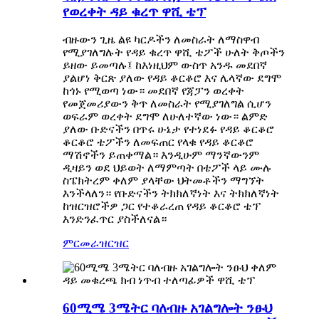
የወረቀት ዳይ ቁረጥ ዋሺ ቴፕ
ብዙውን ጊዜ ልዩ ካርዶችን ለመስራት ለማስዋብ
የሚያገለግሉት የዳይ ቁረጥ ዋሺ ቴፖች ሁለት ቅጦችን
ይዘው ይመጣሉ፤ ከእነዚህም ውስጥ አንዱ መደበኛ
ያልሆነ ቅርጽ ያለው የዳይ ቆርቆሮ እና ሌላኛው ደግሞ
ከጎኑ የሚወጣ ነው። መደበኛ የጃፓን ወረቀት
የመጀመሪያውን ቅጥ ለመስራት የሚያገለግል ሲሆን
ወፍራም ወረቀት ደግሞ ለሁለተኛው ነው። ልምድ
ያለው ቡድናችን በጥሩ ሁኔታ የተነደፉ የዳይ ቆርቆሮ
ቆርቆሮ ቴፖችን ለመፍጠር የላቁ የዳይ ቆርቆሮ
ማሽኖችን ይጠቀማል። እንዲሁም ማንኛውንም
ዲዛይን ወደ ህይወት ለማምጣት በቴፖች ላይ ሙሉ
ስፔክትረም ቀለም ያላቸው ህትመቶችን ማግኘት
እንችላለን። የቡድናችን ትክክለኛነት እና ትክክለኛነት
ከዝርዝሮችዎ ጋር የተቆራረጠ የዳይ ቆርቆሮ ቴፕ
እንድንፈጥር ያስችለናል።
ምርመራ
ዝርዝር
60ሚሜ 3ሜትር ባለብዙ አገልግሎት ንፁህ