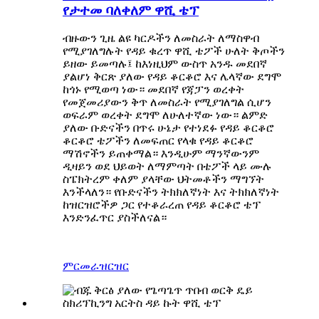
የታተመ ባለቀለም ዋሺ ቴፕ
ብዙውን ጊዜ ልዩ ካርዶችን ለመስራት ለማስዋብ
የሚያገለግሉት የዳይ ቁረጥ ዋሺ ቴፖች ሁለት ቅጦችን
ይዘው ይመጣሉ፤ ከእነዚህም ውስጥ አንዱ መደበኛ
ያልሆነ ቅርጽ ያለው የዳይ ቆርቆሮ እና ሌላኛው ደግሞ
ከጎኑ የሚወጣ ነው። መደበኛ የጃፓን ወረቀት
የመጀመሪያውን ቅጥ ለመስራት የሚያገለግል ሲሆን
ወፍራም ወረቀት ደግሞ ለሁለተኛው ነው። ልምድ
ያለው ቡድናችን በጥሩ ሁኔታ የተነደፉ የዳይ ቆርቆሮ
ቆርቆሮ ቴፖችን ለመፍጠር የላቁ የዳይ ቆርቆሮ
ማሽኖችን ይጠቀማል። እንዲሁም ማንኛውንም
ዲዛይን ወደ ህይወት ለማምጣት በቴፖች ላይ ሙሉ
ስፔክትረም ቀለም ያላቸው ህትመቶችን ማግኘት
እንችላለን። የቡድናችን ትክክለኛነት እና ትክክለኛነት
ከዝርዝሮችዎ ጋር የተቆራረጠ የዳይ ቆርቆሮ ቴፕ
እንድንፈጥር ያስችለናል።
ምርመራ
ዝርዝር