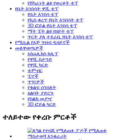
የሸካራነት ልዩ የወረቀት ቴፕ
የቤት እንስሳት ዋሺ ቴፕ
የቤት እንስሳ ቴፕ
የኪስ ቁረጥ የቤት እንስሳት ቴፕ
3D ፎይል የቤት እንስሳ ቴፕ
ማት ፔት ልዩ የዘይት ቴፕ
ጥርት ያለ ተደራቢ የቤት እንስሳ ቴፕ
የሚሲል የእጅ ጥበብ ዲዛይኖች
መለዋወጫዎች
አክሬሊክስ ክሊፕ
የዋሺ ስታንድ
የዋሺ ካርድ
ቴምብር
ፒኖች
ጥገናዎች
የቁልፍ ሰንሰለት
ዕልባት ያድርጉ
የስልክ መያዣ
3D ፎይል ካርድ
ተለይተው የቀረቡ ምርቶች