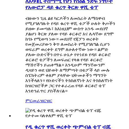
ለአካባቢ ተስማሚ የሆነ የስዕል ንድፍ ነጥቦች
የአውሮፓ ዳይ ቁረጥ ቅርጽ ዋሺ ቴፕ
ብዙውን ጊዜ ልዩ ካርዶችን ለመስራት ለማስዋብ
የሚያገለግሉት የዳይ ቁረጥ ዋሺ ቴፖች ሁለት ቅጦችን
ይዘው ይመጣሉ፤ ከእነዚህም ውስጥ አንዱ መደበኛ
ያልሆነ ቅርጽ ያለው የዳይ ቆርቆሮ እና ሌላኛው ደግሞ
ከጎኑ የሚወጣ ነው። መደበኛ የጃፓን ወረቀት
የመጀመሪያውን ቅጥ ለመስራት የሚያገለግል ሲሆን
ወፍራም ወረቀት ደግሞ ለሁለተኛው ነው። ልምድ
ያለው ቡድናችን በጥሩ ሁኔታ የተነደፉ የዳይ ቆርቆሮ
ቆርቆሮ ቴፖችን ለመፍጠር የላቁ የዳይ ቆርቆሮ
ማሽኖችን ይጠቀማል። እንዲሁም ማንኛውንም
ዲዛይን ወደ ህይወት ለማምጣት በቴፖች ላይ ሙሉ
ስፔክትረም ቀለም ያላቸው ህትመቶችን ማግኘት
እንችላለን። የቡድናችን ትክክለኛነት እና ትክክለኛነት
ከዝርዝሮችዎ ጋር የተቆራረጠ የዳይ ቆርቆሮ ቴፕ
እንድንፈጥር ያስችለናል።
ምርመራ
ዝርዝር
የዲ ቁረጥ ዋሺ ወረቀት ጭምብል ቴፕ ብጁ