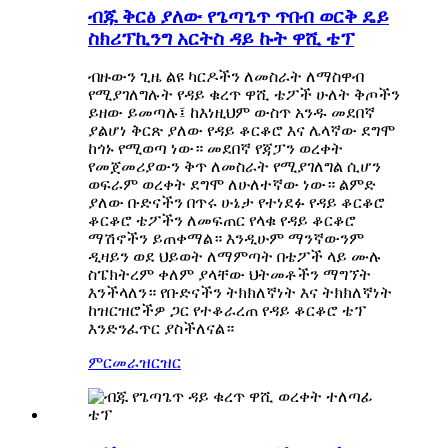
ብጁ ቅርፅ ያለው የጌጣጌጥ ጥበብ ወርቅ ዴይ
ስክሪፕኪንግ አርትስ ዳይ ኩት ዋሺ ቴፕ
ብዙውን ጊዜ ልዩ ካርዶችን ለመስራት ለማስዋብ
የሚያገለግሉት የዳይ ቁረጥ ዋሺ ቴፖች ሁለት ቅጦችን
ይዘው ይመጣሉ፤ ከእነዚህም ውስጥ አንዱ መደበኛ
ያልሆነ ቅርጽ ያለው የዳይ ቆርቆሮ እና ሌላኛው ደግሞ
ከጎኑ የሚወጣ ነው። መደበኛ የጃፓን ወረቀት
የመጀመሪያውን ቅጥ ለመስራት የሚያገለግል ሲሆን
ወፍራም ወረቀት ደግሞ ለሁለተኛው ነው። ልምድ
ያለው ቡድናችን በጥሩ ሁኔታ የተነደፉ የዳይ ቆርቆሮ
ቆርቆሮ ቴፖችን ለመፍጠር የላቁ የዳይ ቆርቆሮ
ማሽኖችን ይጠቀማል። እንዲሁም ማንኛውንም
ዲዛይን ወደ ህይወት ለማምጣት በቴፖች ላይ ሙሉ
ስፔክትረም ቀለም ያላቸው ህትመቶችን ማግኘት
እንችላለን። የቡድናችን ትክክለኛነት እና ትክክለኛነት
ከዝርዝሮችዎ ጋር የተቆራረጠ የዳይ ቆርቆሮ ቴፕ
እንድንፈጥር ያስችለናል።
ምርመራ
ዝርዝር