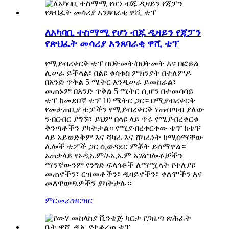
ለአካባቢ ተስማሚ የሆነ ብጁ ዲዛይን የጃፓን
የጽህፈት መሳሪያ አንጸባራቂ ዋሺ ቴፕ
የሚያብረቀርቅ ቴፕ በህትመት/በህትመት እና በፎይል
ሊሠራ ይችላል፣ በልዩ ቁሳቁስ ምክንያት በተለምዶ
በአንድ ጥቅል 5 ሜትር እንዲሠራ ይመከራል፣
መጠኑም በአንድ ጥቅል 5 ሜትር ሲሆን በተመሳሳይ
ቴፕ ከመደበኛ ቴፕ 10 ሜትር ጋር። በሚያብረቀርቅ
የመታጠቢያ ቴፓችን የሚያብረቀርቅ ነጠብጣብ ያለው
ንብርብር ያግኙ፣ ይህም በላዩ ላይ ጥሩ የሚያብረቀርቁ
ቅንጣቶችን ያካትታል። የሚያብረቀርቀው ቴፕ ከቴፑ
ላይ አይወድቅም እና ሻካራ እና ሸካራነት ከሚሰማቸው
ሌሎች ቴፖች ጋር ሲወዳደር ምቾት ይሰማዋል።
አጠቃላይ የኦዲኤም/ኦኢኤም አገልግሎቶቻችን
ማንኛውንም የንግድ ፍላጎቶች ለማሟላት የተለያዩ
መጠኖችን፣ ርዝመቶችን፣ ዲዛይኖችን፣ ቀለሞችን እና
መለዋወጫዎችን ያካትታሉ።
ምርመራ
ዝርዝር