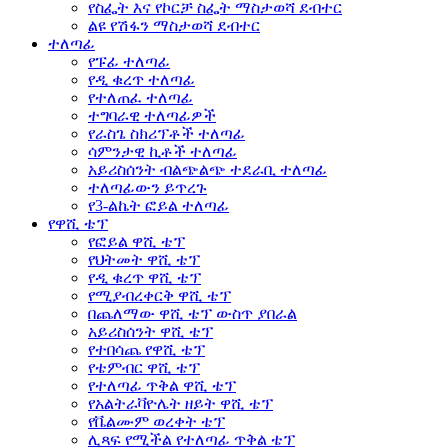
የስፌት እና የኮርቻ ስፌት ማስታወሻ ደብተር
ልዩ የሽፋን ማስታወሻ ደብተር
ተለጣፊ
የፑፊ ተለጣፊ
የዲ ቁረጥ ተለጣፊ
የተለጠፈ ተለጣፊ
ተግባራዊ ተለጣፊዎች
የራስጌ ስክሪፕቶች ተለጣፊ
ሳምንታዊ ኪቶች ተለጣፊ
አይሪስሰንት ብልጭልጭ ተደራቢ ተለጣፊ
ተለጣፊውን ይጥረጉ
የ3-ልኬት ፎይል ተለጣፊ
የዋሺ ቴፕ
የፎይል ዋሺ ቴፕ
የህትመት ዋሺ ቴፕ
የዲ ቁረጥ ዋሺ ቴፕ
የሚያብረቀርቅ ዋሺ ቴፕ
በጨለማው ዋሺ ቴፕ ውስጥ ያበራል
አይሪስሰንት ዋሺ ቴፕ
የተበሳጨ የዋሺ ቴፕ
የቴምብር ዋሺ ቴፕ
የተለጣፊ ጥቅል ዋሺ ቴፕ
የአልትራቫዮሌት ዘይት ዋሺ ቴፕ
የቬልሙም ወረቀት ቴፕ
ሊጻፍ የሚችል የተለጣፊ ጥቅል ቴፕ