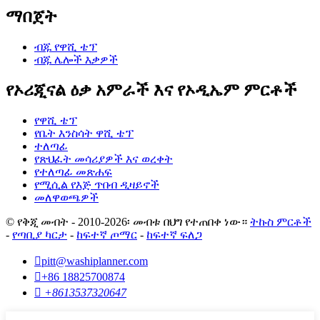
ማበጀት
ብጁ የዋሺ ቴፕ
ብጁ ሌሎች እቃዎች
የኦሪጂናል ዕቃ አምራች እና የኦዲኤም ምርቶች
የዋሺ ቴፕ
የቤት እንስሳት ዋሺ ቴፕ
ተለጣፊ
የጽህፈት መሳሪያዎች እና ወረቀት
የተለጣፊ መጽሐፍ
የሚሲል የእጅ ጥበብ ዲዛይኖች
መለዋወጫዎች
© የቅጂ መብት - 2010-2026፡ መብቱ በህግ የተጠበቀ ነው።
ትኩስ ምርቶች
-
የጣቢያ ካርታ
-
ከፍተኛ ጦማር
-
ከፍተኛ ፍለጋ

pitt@washiplanner.com

+86 18825700874

+8613537320647