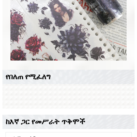
የበለጠ የሚፈለግ
ከእኛ ጋር የመሥራት ጥቅሞች