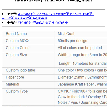
ቀዳሚ፡
ልዩ የወረቀት ተለጣፊ ማስታወሻዎች የተለያዩ ቅርጾች፣
መጠኖች እና ቀለሞች አሏቸው።
ቀጣይ፡
የገና ዘይት ማጠቢያ ቴፕ ፋብሪካዎች