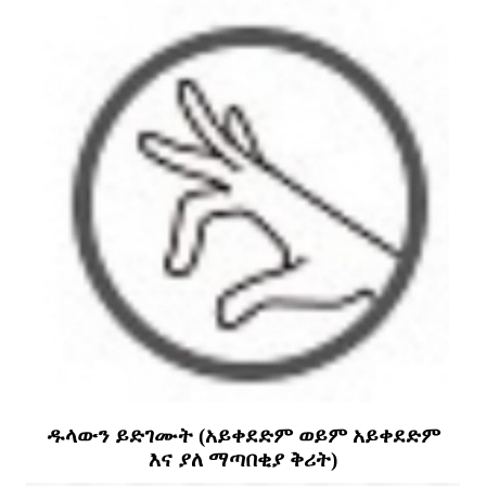
ዱላውን ይድገሙት (አይቀደድም ወይም አይቀደድም
እና ያለ ማጣበቂያ ቅሪት)