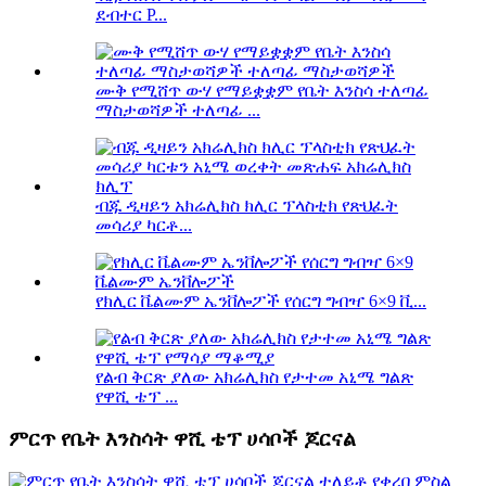
ደብተር P...
ሙቅ የሚሸጥ ውሃ የማይቋቋም የቤት እንስሳ ተለጣፊ
ማስታወሻዎች ተለጣፊ ...
ብጁ ዲዛይን አክሬሊክስ ክሊር ፕላስቲክ የጽህፈት
መሳሪያ ካርቶ...
የክሊር ቬልሙም ኤንቨሎፖች የሰርግ ግብዣ 6×9 ቪ...
የልብ ቅርጽ ያለው አክሬሊክስ የታተመ አኒሜ ግልጽ
የዋሺ ቴፕ ...
ምርጥ የቤት እንስሳት ዋሺ ቴፕ ሀሳቦች ጆርናል