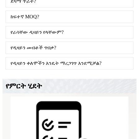
ደካማ ጥራት?
ከፍተኛ MOQ?
የራሳቸው ዲዛይን የላቸውም?
የዲዛይን መብቶች ጥበቃ?
የዲዛይን ቀለሞችን እንዴት ማረጋገጥ እንደሚቻል?
የምርት ሂደት