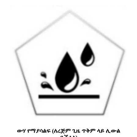
ውሃ የማያሳልፍ (ለረጅም ጊዜ ጥቅም ላይ ሊውል