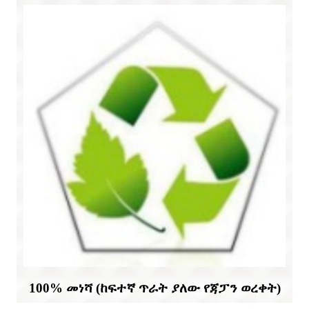
100% መነሻ (ከፍተኛ ጥራት ያለው የጃፓን ወረቀት)