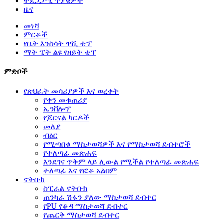
ተደጋጋሚ ጥያቄዎች
ዜና
መነሻ
ምርቶች
የቤት እንስሳት ዋሺ ቴፕ
ማት ፔት ልዩ የዘይት ቴፕ
ምድቦች
የጽህፈት መሳሪያዎች እና ወረቀት
የቀን መቁጠሪያ
ኤንቨሎፕ
የጆርናል ካርዶች
መለያ
ብዕር
የሚጣበቁ ማስታወሻዎች እና የማስታወሻ ደብተሮች
የተለጣፊ መጽሐፍ
እንደገና ጥቅም ላይ ሊውል የሚችል የተለጣፊ መጽሐፍ
ተለጣፊ እና የፎቶ አልበም
ኖትቡክ
ስፒራል ኖትቡክ
ጠንካራ ሽፋን ያለው ማስታወሻ ደብተር
የPU የቆዳ ማስታወሻ ደብተር
የጨርቅ ማስታወሻ ደብተር