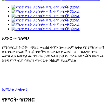
አጭር መግለጫ፡
የማስዋቢያ ትሮች፡- የPET washi ቴፕን በመጠቀም ለተለያዩ የማስታወሻ
ደብተርዎ ክፍሎች ብጁ ትሮችን ይፍጠሩ። የ washi ቴፕ ቁራጭ በገጹ
ጠርዝ ላይ አጣጥፈው በጥብቅ ይጫኑት። ይህ የተወሰኑ ክፍሎችን በፍጥነት
እንዲያገኙ ብቻ ሳይሆን የጌጣጌጥ ንክኪም ይጨምራል።
ኢሜይል ይላኩልን
የምርት ዝርዝር