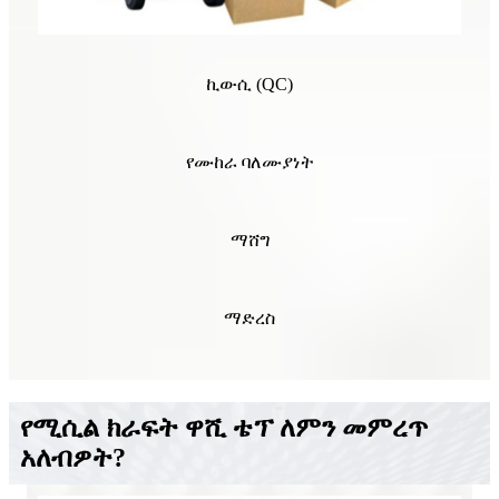
ኪውሲ (QC)
የሙከራ ባለሙያነት
ማሸግ
ማድረስ
የሚሲል ክራፍት ዋሺ ቴፕ ለምን መምረጥ
አለብዎት?