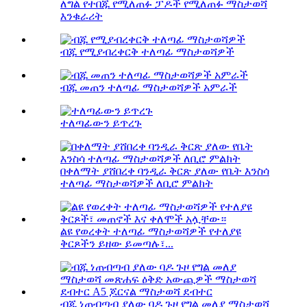
ለግል የተበጁ የሚለጠፉ ፓዶች የሚለጠፉ ማስታወሻ
እንቁራሪት
ብጁ የሚያብረቀርቅ ተለጣፊ ማስታወሻዎች
ብጁ መጠን ተለጣፊ ማስታወሻዎች አምራች
ተለጣፊውን ይጥረጉ
በቀለማት ያሸበረቀ ባንዲራ ቅርጽ ያለው የቤት እንስሳ
ተለጣፊ ማስታወሻዎች ለቢሮ ምልክት
ልዩ የወረቀት ተለጣፊ ማስታወሻዎች የተለያዩ
ቅርጾችን ይዘው ይመጣሉ፣...
ብጁ ነጠብጣብ ያለው ባዶ ጉዞ የግል መለያ ማስታወሻ