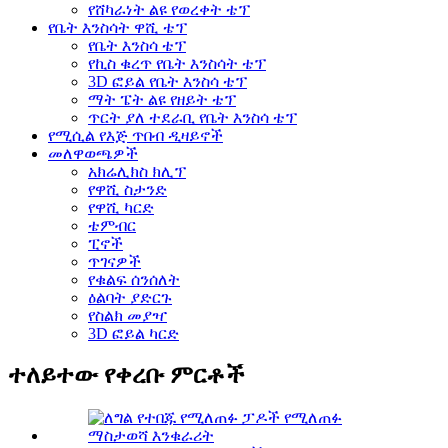
የሸካራነት ልዩ የወረቀት ቴፕ
የቤት እንስሳት ዋሺ ቴፕ
የቤት እንስሳ ቴፕ
የኪስ ቁረጥ የቤት እንስሳት ቴፕ
3D ፎይል የቤት እንስሳ ቴፕ
ማት ፔት ልዩ የዘይት ቴፕ
ጥርት ያለ ተደራቢ የቤት እንስሳ ቴፕ
የሚሲል የእጅ ጥበብ ዲዛይኖች
መለዋወጫዎች
አክሬሊክስ ክሊፕ
የዋሺ ስታንድ
የዋሺ ካርድ
ቴምብር
ፒኖች
ጥገናዎች
የቁልፍ ሰንሰለት
ዕልባት ያድርጉ
የስልክ መያዣ
3D ፎይል ካርድ
ተለይተው የቀረቡ ምርቶች