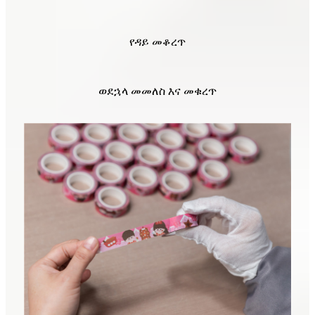
የዳይ መቆረጥ
ወደኋላ መመለስ እና መቁረጥ