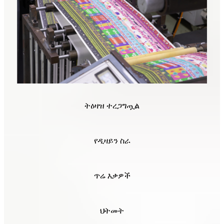
ትዕዛዝ ተረጋግጧል
የዲዛይን ስራ
ጥሬ እቃዎች
ህትመት