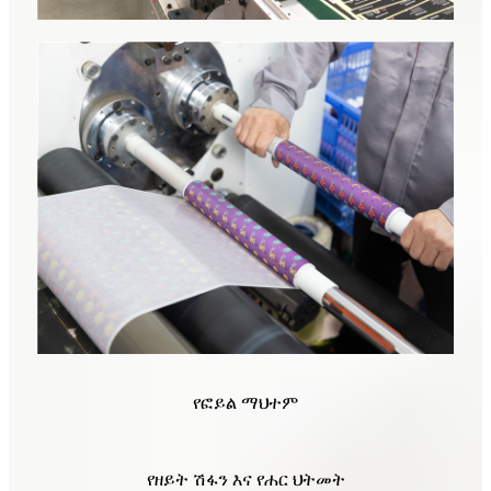
የፎይል ማህተም
የዘይት ሽፋን እና የሐር ህትመት