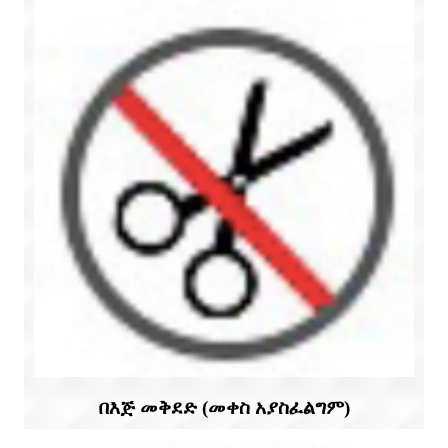
በእጅ መቅደድ (መቀስ አያስፈልግም)