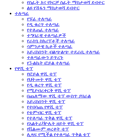
የስፌት እና የኮርቻ ስፌት ማስታወሻ ደብተር
ልዩ የሽፋን ማስታወሻ ደብተር
ተለጣፊ
የፑፊ ተለጣፊ
የዲ ቁረጥ ተለጣፊ
የተለጠፈ ተለጣፊ
ተግባራዊ ተለጣፊዎች
የራስጌ ስክሪፕቶች ተለጣፊ
ሳምንታዊ ኪቶች ተለጣፊ
አይሪስሰንት ብልጭልጭ ተደራቢ ተለጣፊ
ተለጣፊውን ይጥረጉ
የ3-ልኬት ፎይል ተለጣፊ
የዋሺ ቴፕ
የፎይል ዋሺ ቴፕ
የህትመት ዋሺ ቴፕ
የዲ ቁረጥ ዋሺ ቴፕ
የሚያብረቀርቅ ዋሺ ቴፕ
በጨለማው ዋሺ ቴፕ ውስጥ ያበራል
አይሪስሰንት ዋሺ ቴፕ
የተበሳጨ የዋሺ ቴፕ
የቴምብር ዋሺ ቴፕ
የተለጣፊ ጥቅል ዋሺ ቴፕ
የአልትራቫዮሌት ዘይት ዋሺ ቴፕ
የቬልሙም ወረቀት ቴፕ
ሊጻፍ የሚችል የተለጣፊ ጥቅል ቴፕ