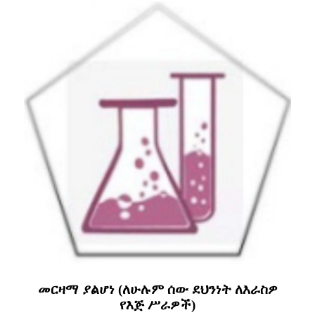
መርዛማ ያልሆነ (ለሁሉም ሰው ደህንነት ለእራስዎ
የእጅ ሥራዎች)