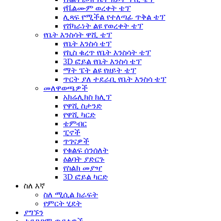
የቬልሙም ወረቀት ቴፕ
ሊጻፍ የሚችል የተለጣፊ ጥቅል ቴፕ
የሸካራነት ልዩ የወረቀት ቴፕ
የቤት እንስሳት ዋሺ ቴፕ
የቤት እንስሳ ቴፕ
የኪስ ቁረጥ የቤት እንስሳት ቴፕ
3D ፎይል የቤት እንስሳ ቴፕ
ማት ፔት ልዩ የዘይት ቴፕ
ጥርት ያለ ተደራቢ የቤት እንስሳ ቴፕ
መለዋወጫዎች
አክሬሊክስ ክሊፕ
የዋሺ ስታንድ
የዋሺ ካርድ
ቴምብር
ፒኖች
ጥገናዎች
የቁልፍ ሰንሰለት
ዕልባት ያድርጉ
የስልክ መያዣ
3D ፎይል ካርድ
ስለ እኛ
ስለ ሚሲል ክራፍት
የምርት ሂደት
ያግኙን