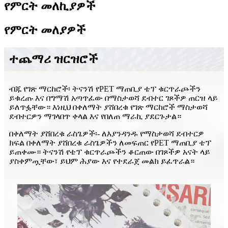
የምርት መለኪያዎች
የምርት መለያዎች
ተጨማሪ ዝርዝሮች
ብጁ የገጽ ማርከሮች፡ ትናንሽ የPET ማጠቢያ ቴፕ ቁርጥራጮችን
ይቁረጡ እና በግማሽ አጣጥፈው በማስታወሻ ደብተር ገጾችዎ ጠርዝ ላይ
ይለጥፏቸው። እነዚህ በቀለማት ያሸበረቁ የገጽ ማርከሮች ማስታወሻ
ደብተርዎን ማገላበጥ ቀላል እና የበለጠ ማራኪ ያደርጉታል።
በቀለማት ያሸበረቁ ራስጌዎች፡- ለእያንዳንዱ የማስታወሻ ደብተርዎ
ክፍል በቀለማት ያሸበረቁ ራስጌዎችን ለመፍጠር የPET ማጠቢያ ቴፕ
ይጠቀሙ። ትናንሽ የቴፕ ቁርጥራጮችን ቆርጠው በገጾችዎ አናት ላይ
ያስቀምጧቸው፣ ይህም ሕያው እና የተደራጀ መልክ ይፈጥራል።