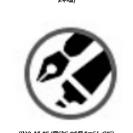
ይችላል)
በእነሱ ላይ ጻፍ (ማርከር ወይም የመርፌ ብዕር)